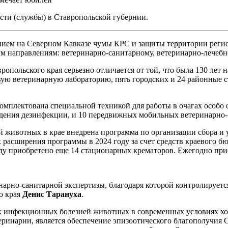
асти (службы) в Ставропольской губернии.
ием на Северном Кавказе чумы КРС и защиты территории регион
м направлениям: ветеринарно-санитарному, ветеринарно-лечебн
польского края серьезно отличается от той, что была 130 лет н
ую ветеринарную лабораторию, пять городских и 24 районные ст
комплектована специальной техникой для работы в очагах особо
едения дезинфекции, и 10 передвижных мобильных ветеринарно-
 животных в крае внедрена программа по организации сбора и 
расширения программы в 2024 году за счет средств краевого бю
оду приобретено еще 14 стационарных крематоров. Ежегодно пр
арно-санитарной экспертизы, благодаря которой контролируетс
о края
Денис Тарануха
.
ых инфекционных болезней животных в современных условиях хо
инарии, является обеспечение эпизоотического благополучия Ст