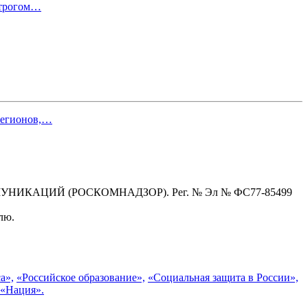
строгом…
 регионов,…
КАЦИЙ (РОСКОМНАДЗОР). Рег. № Эл № ФС77-85499
лю.
а»,
«Российское образование»,
«Социальная защита в России»,
 «Нация».