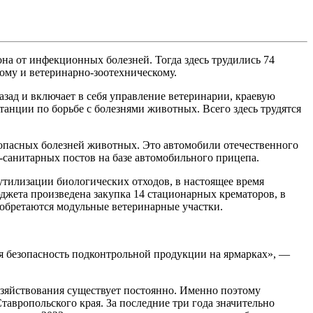
а от инфекционных болезней. Тогда здесь трудились 74
ому и ветеринарно-зоотехническому.
азад и включает в себя управление ветеринарии, краевую
анции по борьбе с болезнями животных. Всего здесь трудятся
 опасных болезней животных. Это автомобили отечественного
-санитарных постов на базе автомобильного прицепа.
утилизации биологических отходов, в настоящее время
джета произведена закупка 14 стационарных крематоров, в
иобретаются модульные ветеринарные участки.
я безопасность подконтрольной продукции на ярмарках», —
зяйствования существует постоянно. Именно поэтому
авропольского края. За последние три года значительно