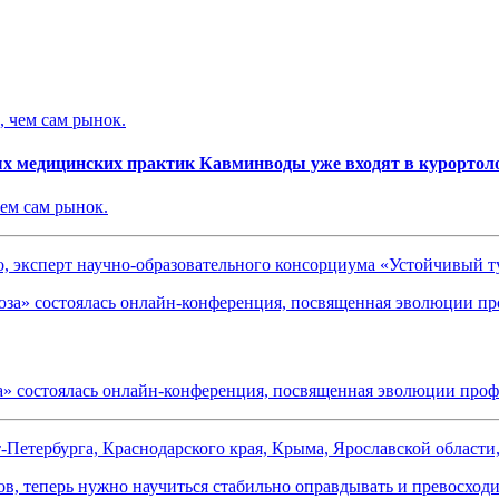
ых медицинских практик Кавминводы уже входят в курортол
чем сам рынок.
о, эксперт научно-образовательного консорциума «Устойчивый 
» состоялась онлайн-конференция, посвященная эволюции профе
-Петербурга, Краснодарского края, Крыма, Ярославской област