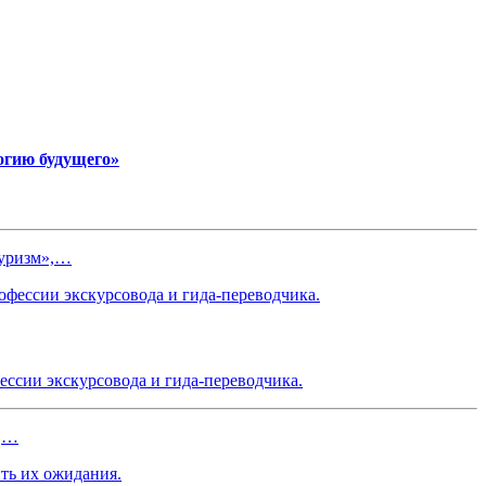
огию будущего»
туризм»,…
ссии экскурсовода и гида-переводчика.
и,…