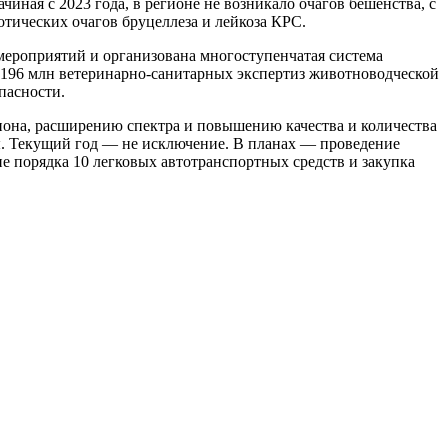
иная с 2023 года, в регионе не возникало очагов бешенства, с
отических очагов бруцеллеза и лейкоза КРС.
мероприятий и организована многоступенчатая система
 196 млн ветеринарно-санитарных экспертиз животноводческой
пасности.
иона, расширению спектра и повышению качества и количества
ы. Текущий год — не исключение. В планах — проведение
е порядка 10 легковых автотранспортных средств и закупка