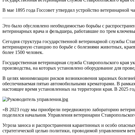
В мае 1895 года Госсовет утвердил устройство ветеринарной ч
Это было обусловлено необходимостью борьбы с распространен
ветеринарных врача и фельдшера, работавшие по трем ключевы
Сегодня структура государственной ветеринарной службы Ставро
ветеринарную станцию по борьбе с болезнями животных, краев
более 1500 человек.
Государственная ветеринарная служба Ставропольского края у
производства, на которых установлено оборудование для пров
В целях минимизации рисков возникновения заразных болезней
обеспечиваемая пятью автомобильными крематорами. В рамках 
настоящее время установленных на территории края. В 2025 г
«В 2023 году мы приобрели передвижную лабораторию ветерин
поделился начальник Управления ветеринарии Ставропольског
Угроза заноса и распространения карантинных и особо опасн
стратегической целью политики, проводимой управлением ветер