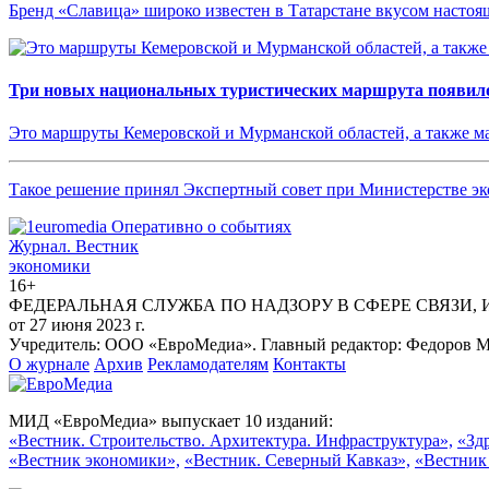
Бренд «Славица» широко известен в Татарстане вкусом насто
Три новых национальных туристических маршрута появило
Это маршруты Кемеровской и Мурманской областей, а также 
Такое решение принял Экспертный совет при Министерстве эк
Журнал.
Вестник
экономики
16+
ФЕДЕРАЛЬНАЯ СЛУЖБА ПО НАДЗОРУ В СФЕРЕ СВЯЗИ,
от 27 июня 2023 г.
Учредитель: ООО «ЕвроМедиа». Главный редактор: Федоров Ма
О журнале
Архив
Рекламодателям
Контакты
МИД «ЕвроМедиа» выпускает 10 изданий:
«Вестник. Строительство. Архитектура. Инфраструктура»,
«Зд
«Вестник экономики»,
«Вестник. Северный Кавказ»,
«Вестник