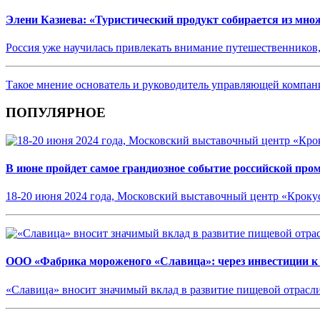
Элени Казиева: «Туристический продукт собирается из мно
Россия уже научилась привлекать внимание путешественников,
Такое мнение основатель и руководитель управляющей компан
ПОПУЛЯРНОЕ
В июне пройдет самое грандиозное событие российской пр
18-20 июня 2024 года, Московский выставочный центр «Кроку
ООО «Фабрика мороженого «Славица»: через инвестиции к
«Славица» вносит значимый вклад в развитие пищевой отрасл