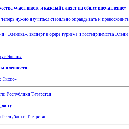
жества участников, и каждый влияет на общее впечатление»
 теперь нужно научиться стабильно оправдывать и превосходить
ии «Эленика», эксперт в сфере туризма и гостеприимства Элен
омышленности
с Экспо»
 росту
и Республики Татарстан