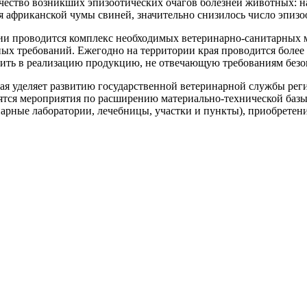
чество возникших эпизоотических очагов болезней животных: нач
я африканской чумы свиней, значительно снизилось число эпизо
ии проводится комплекс необходимых ветеринарно-­санитарных 
ых требований. Ежегодно на территории края проводится более
стить в реализацию продукцию, не отвечающую требованиям безо
ая уделяет развитию государственной ветеринарной службы рег
дятся мероприятия по расширению материально-технической баз
арные лаборатории, лечебницы, участки и пункты), приобретени