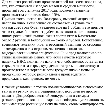
Для многих российских производителей классического пива,
тех, кто относится к заводам малой и средней мощности,
прошлый год стал хуже 2017 года, поскольку падение
производства составило более 15%.
Причин этого несколько. Во-первых, высокий акцизный
налог на пиво. Если сейчас он составляет 21 рубль, то с
января 2020 года будет увеличен еще на 1 рубль, и это притом
что в странах ближнего зарубежья, активно наполняющих
пивом российский рынок, акциз составляет: в Казахстане
около 2 рублей, в Белоруссии — около 9 рублей. Естественно,
возникают теневики, идет агрессивный демпинг со стороны
алкомаркетов и тех игроков, чья ценовая политика не
выдерживает никакой арифметики. Они предлагают пиво по
таким заниженным ценам, что, если вычесть торговую
наценку, НДС, акцизы, не ясно, а что, собственно, остается на
сырье, что это за сырье, куда делись затраты на логистику и
производство? А торговые сети требуют низкие цены на
продукцию, которую региональные производители
предложить, как правило, не могут.
В таких условиях не только новичкам-пивоварам невозможно
выйти на рынок, но и предприятиям с историей не просто
выжить. Для добросовестной конкуренции и стимула
развития российского пивоварения необходимо устанавливать
минимальную розничную цену на пиво, чтобы конкурировать