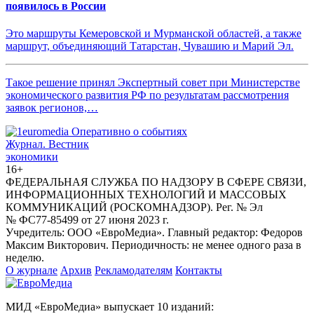
появилось в России
Это маршруты Кемеровской и Мурманской областей, а также
маршрут, объединяющий Татарстан, Чувашию и Марий Эл.
Такое решение принял Экспертный совет при Министерстве
экономического развития РФ по результатам рассмотрения
заявок регионов,…
Журнал.
Вестник
экономики
16+
ФЕДЕРАЛЬНАЯ СЛУЖБА ПО НАДЗОРУ В СФЕРЕ СВЯЗИ,
ИНФОРМАЦИОННЫХ ТЕХНОЛОГИЙ И МАССОВЫХ
КОММУНИКАЦИЙ (РОСКОМНАДЗОР). Рег. № Эл
№ ФС77-85499 от 27 июня 2023 г.
Учредитель: ООО «ЕвроМедиа». Главный редактор: Федоров
Максим Викторович. Периодичность: не менее одного раза в
неделю.
О журнале
Архив
Рекламодателям
Контакты
МИД «ЕвроМедиа» выпускает 10 изданий: