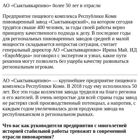
АО «Сыктывкарпиво» более 50 лет в отрасли
Предприятие пищевого комплекса Республики Коми
пивоваренный завод «Сыктывкарский», на котором сегодня
трудятся свыше 400 человек, за годы своей работы верно
принципу качественного подхода к делу. В последние годы
для региональных пивоваренных заводов средней и малой
мощности складывается непростая ситуация, считает
генеральный директор АО «Сыктывкарпиво» Ирина Май. ИД
«ЕвроМедиа» поговорил с экспертом и узнал, какие пути
решения могут позволить без ущерба качеству развиваться
региональным игрокам.
АО «Сыктывкарпиво» — крупнейшее предприятие пищевого
комплекса Республики Коми. В 2018 году ему исполнилось 50
лет. Все эти годы коллектив завода трудился на благо региона
и его жителей. В очень непростые для всей страны годы завод
не растерял свой производственный потенциал, а напротив, с
каждым годом увеличивалась доля продукции завода на
республиканском и региональном рынках.
Что вас как руководителя предприятия с многолетней
историей стабильной работы тревожит в современной
отрасли пивоварения?