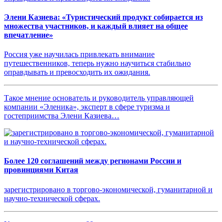
Элени Казиева: «Туристический продукт собирается из
множества участников, и каждый влияет на общее
впечатление»
Россия уже научилась привлекать внимание
путешественников, теперь нужно научиться стабильно
оправдывать и превосходить их ожидания.
Такое мнение основатель и руководитель управляющей
компании «Эленика», эксперт в сфере туризма и
гостеприимства Элени Казиева…
Более 120 соглашений между регионами России и
провинциями Китая
зарегистрировано в торгово-экономической, гуманитарной и
научно-технической сферах.