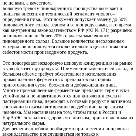
не ценами, а качеством.
Большую тревогу пивоваренного сообщества вызывает и
попытка внесения в технический регламент «нового»
определения пива. Этот документ допускает замену до 50%
пивоваренного солода зерном и зернопродуктами, в то время
как внутренним законодательством РФ (ФЗ № 171) разрешено
использование не более 20% от массы заменяемого
пивоваренного солода. Большое количество несоложеных
материалов используется исключительно в целях снижения
себестоимости производимого продукта.
Это подогревает нездоровую ценовую конкуренцию на рынке
в ущерб качеству продукта. Применение заменителей солода в
большом объеме требует обязательного использования
промышленных ферментных препаратов на стадиях
приготовления сусла, брожения и дображивания пива.
Многие промышленные ферментные препараты термически
устойчивы и не инактивируются при кипячении сусла и
пастеризации пива, переходят в готовый продукт в активном
состоянии и оказывают вредное воздействие на организм
человека. Мы настаиваем на том, чтобы пиво в России и
ЕврАзЭС оставалось здоровым напитком, приготовленным из
натурального сырья.
Для решения проблем необходимо при внесении поправок в
законодательство прислушиваться не только к