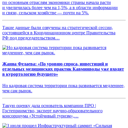
по основным отраслям экономики страны начала расти
и увеличилась более чем на 1,5%, а в области информации
и связи, сельском хозяйстве — почти на 5%.
Такие данные были озвучены на стратегической сессии,
состоявшейся в Координационном центре Правительства
РФ под председательством…
Жанна Федаева: «По уровню спроса, инвестиций и
отдельных медицинских практик Кавминводы уже входят
в курортологию будущего»
Но кадровая система территории пока развивается медленнее,
чем сам рынок.
Такую оценку дала основатель компании ПРО |
Гостеприимство, эксперт научно-образовательного
консорциума «Устойчивый туризм»,…