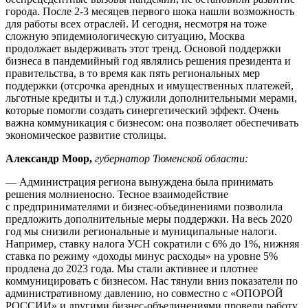
города. После 2-3 месяцев первого шока нашли возможность
для работы всех отраслей. И сегодня, несмотря на тоже
сложную эпидемиологическую ситуацию, Москва
продолжает выдерживать этот тренд. Основой поддержки
бизнеса в пандемийный год являлись решения президента и
правительства, в то время как пять региональных мер
поддержки (отсрочка арендных и имущественных платежей,
льготные кредиты и т.д.) служили дополнительными мерами,
которые помогли создать синергетический эффект. Очень
важна коммуникация с бизнесом: она позволяет обеспечивать
экономическое развитие столицы.
Александр Моор,
губернатор Тюменской области:
— Администрация региона вынуждена была принимать
решения молниеносно. Тесное взаимодействие
с предпринимателями и бизнес-объединениями позволила
предложить дополнительные меры поддержки. На весь 2020
год мы снизили региональные и муниципальные налоги.
Например, ставку налога УСН сократили с 6% до 1%, нижняя
ставка по режиму «доходы минус расходы» на уровне 5%
продлена до 2023 года. Мы стали активнее и плотнее
коммуницировать с бизнесом. Нас тянули вниз показатели по
административному давлению, но совместно с «ОПОРОЙ
РОССИИ» и другими бизнес-объединениями провели работу