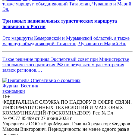
Три новых национальных туристических маршрута
появилось в России
Это маршруты Кемеровской и Мурманской областей, а также
маршрут, объединяющий Татарстан, Чувашию и Марий Эл.
Такое решение принял Экспертный совет при Министерстве
экономического развития РФ по результатам рассмотрения
заявок регионов,…
Журнал.
Вестник
экономики
16+
ФЕДЕРАЛЬНАЯ СЛУЖБА ПО НАДЗОРУ В СФЕРЕ СВЯЗИ,
ИНФОРМАЦИОННЫХ ТЕХНОЛОГИЙ И МАССОВЫХ
КОММУНИКАЦИЙ (РОСКОМНАДЗОР). Рег. № Эл
№ ФС77-85499 от 27 июня 2023 г.
Учредитель: ООО «ЕвроМедиа». Главный редактор: Федоров
Максим Викторович. Периодичность: не менее одного раза в
неделю.