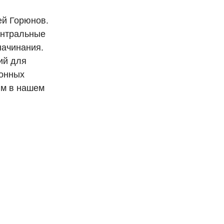
ей Горюнов.
ентральные
начинания.
ий для
ионных
ям в нашем