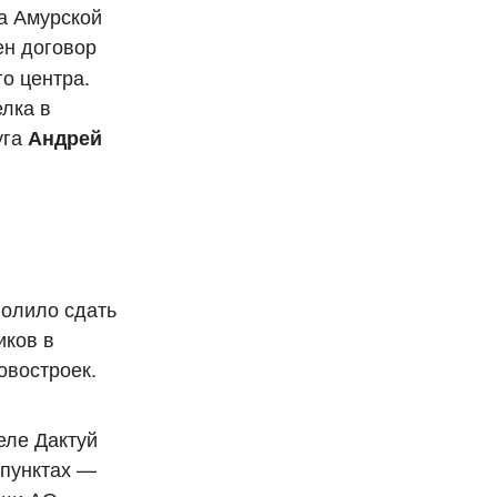
а Амурской
ен договор
о центра.
лка в
уга
Андрей
волило сдать
иков в
овостроек.
еле Дактуй
 пунктах —