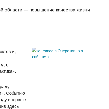
ой области — повышение качества жизни
ектов и,
еда,
актика».
граду
и». Событию
году впервые
вив здесь