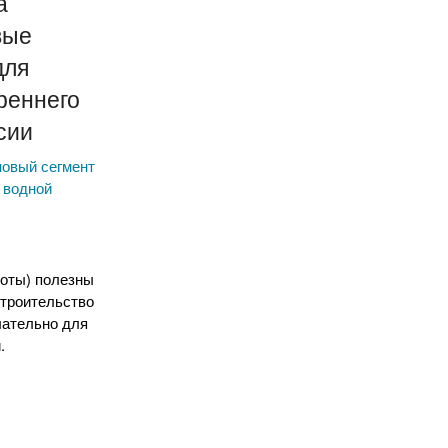
а
вые
для
реннего
сии
новый сегмент
 водной
оты) полезны
строительство
лательно для
.