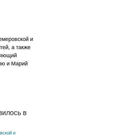
х
х
вилось в
вской и