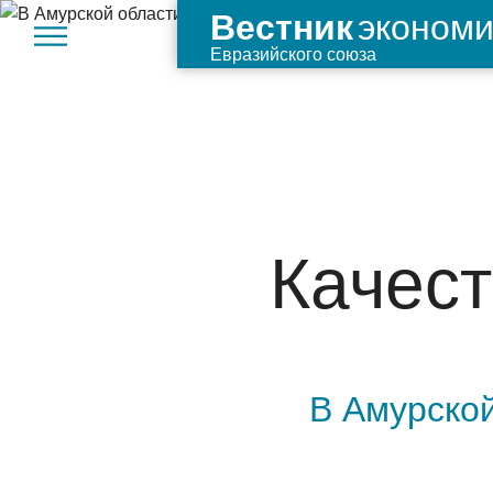
экономи
Вестник
Евразийского союза
Качест
В Амурско