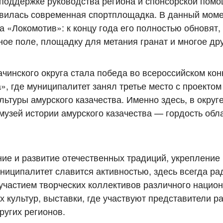
 поддержке руководства региона и спонсорской пом
явилась современная спортплощадка. В данный мом
 «Локомотив»: к концу года его полностью обновят,
ое поле, площадку для метания гранат и многое дру
чинского округа стала победа во всероссийском кон
, где муниципалитет занял третье место с проектом
ьтуры амурского казачества. Именно здесь, в округе
узей истории амурского казачества — гордость обла
ие и развитие отечественных традиций, укрепление
иципалитет славится активностью, здесь всегда ра
участием творческих коллективов различного нацио
 культур, выставки, где участвуют представители р
ругих регионов.