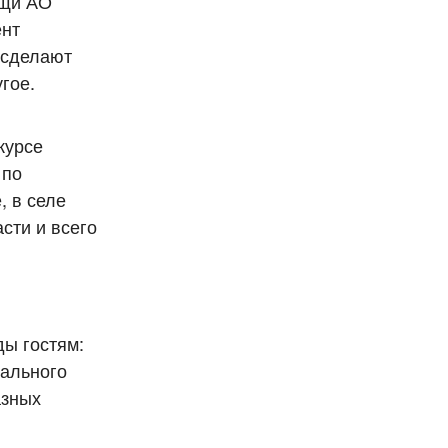
ощи АО
ент
 сделают
гое.
курсе
 по
, в селе
сти и всего
ды гостям:
нального
азных