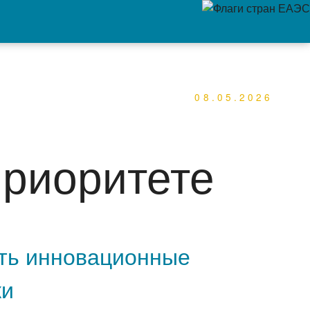
08.05.2026
приоритете
ять инновационные
ки