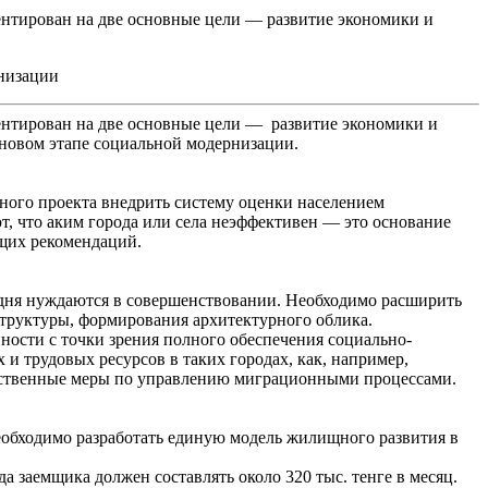
ентирован на две основные цели — развитие экономики и
рнизации
ентирован на две основные цели — развитие экономики и
 новом этапе социальной модернизации.
тного проекта внедрить систему оценки населением
т, что аким города или села неэффективен — это основание
щих рекомендаций.
одня нуждаются в совершенствовании. Необходимо расширить
структуры, формирования архитектурного облика.
нности с точки зрения полного обеспечения социально-
и трудовых ресурсов в таких городах, как, например,
ейственные меры по управлению миграционными процессами.
обходимо разработать единую модель жилищного развития в
а заемщика должен составлять около 320 тыс. тенге в месяц.