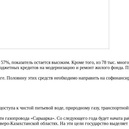
7%, показатель остается высоким. Кроме того, из 78 тыс. мног
е бюджетных кредитов на модернизацию и ремонт жилого фонда. 
енге. Половину этих средств необходимо направить на софинан
ступа к чистой питьевой воде, природному газу, транспортной
ти газопровода «Сарыарка». Со следующего года будет начата ра
ро-Казахстанской областях. На эти цели государство выделяет 5