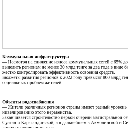
Коммунальная инфраструктура
— Несмотря на снижение износа коммунальных сетей с 65% до 5
выделить регионам не менее 30 млрд тенге за два года в вид
жестко контролировать эффективность освоения средств.
Бюджеты развития регионов к 2022 году превысят 800 млрд т
социальных проблем жителей.
Объекты водоснабжения
— Жители различных регионов страны имеют разный уровень до
нивелированию этого неравенства.
Заканчивается строительство первой очереди магистральной се
Султан и Карагандинской, а в дальнейшем в Акмолинской и Севе
доступ к природному газу.