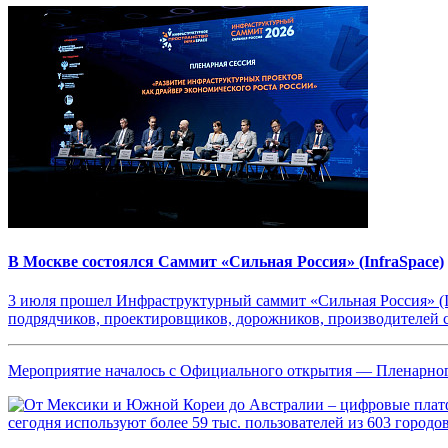
В Москве состоялся Саммит «Сильная Россия» (InfraSpace)
3 июля прошел Инфраструктурный саммит «Сильная Россия» (Inf
подрядчиков, проектировщиков, дорожников, производителей ст
Мероприятие началось с Официального открытия — Пленарног