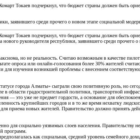
Жомарт Токаев подчеркнул, что бюджет страны должен быть ори
лики, заявившего среди прочего о новом этапе социальной моде
-Жомарт Токаев подчеркнул, что бюджет страны должен быть ори
а нового руководителя республики, заявившего среди прочего о
 аксиома, но не реальность. Считаю возможным в качестве пило
ьтате опроса или онлайн-голосования более 30% жителей считаю
ии для изучения возникшей проблемы с внесением соответствую
статусе города Алматы» сыграли свою позитивную роль, но сег
ле в области градостроительной политики, транспортной инфра
ния — это уже не предмет гордости, а основание для обеспокое
енность крупнейших городов и в то же время нехватку людских 
я для приема новых жителей. Правительство должно принять д
о для социально уязвимых слоев населения. Правительству не
ой программ.
редполагалась как социальная, средний уровень семейного доход