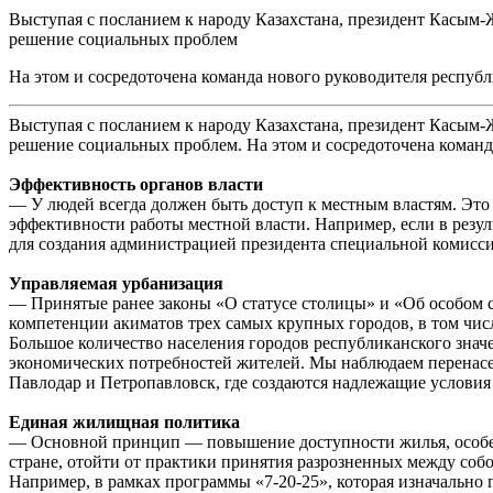
Выступая с посланием к народу Казахстана, президент Касым-
решение социальных проблем
На этом и сосредоточена команда нового руководителя респуб
Выступая с посланием к народу Казахстана, президент Касым
решение социальных проблем. На этом и сосредоточена команд
Эффективность органов власти
— У людей всегда должен быть доступ к местным властям. Это
эффективности работы местной власти. Например, если в резул
для создания администрацией президента специальной комисс
Управляемая урбанизация
— Принятые ранее законы «О статусе столицы» и «Об особом 
компетенции акиматов трех самых крупных городов, в том чис
Большое количество населения городов республиканского значе
экономических потребностей жителей. Мы наблюдаем перенасел
Павлодар и Петропавловск, где создаются надлежащие услови
Единая жилищная политика
— Основной принцип — повышение доступности жилья, особенн
стране, отойти от практики принятия разрозненных между соб
Например, в рамках программы «7-20-25», которая изначально п