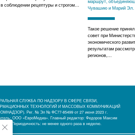
маршрут, объединяющ
в соблюдении рецептуры и строгом…
Чувашию и Марий Эл.
Такое решение приня
совет при Министерст
экономического разви
результатам рассмотр
регионов,…
РАЛЬНАЯ СЛУЖБА ПО НАДЗОРУ В СФЕРЕ СВЯЗИ,
РМАЦИОННЫХ ТЕХНОЛОГИЙ И МАССОВЫХ КОММУНИКАЦИЙ
ОМНАДЗОР). Рег. № Эл № ФС77-85499 от 27 июня 2023 г.
итель: ООО «ЕвроМедиа». Главный редактор: Федоров Максим
рович. Периодичность: не менее одного раза в неделю.