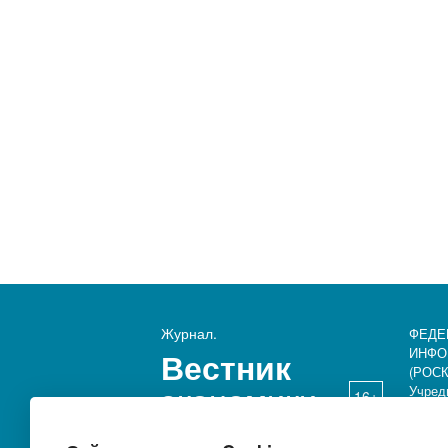
Журнал.
ФЕДЕ
ИНФО
Вестник
(РОСК
экономики
Учред
16+
Викто