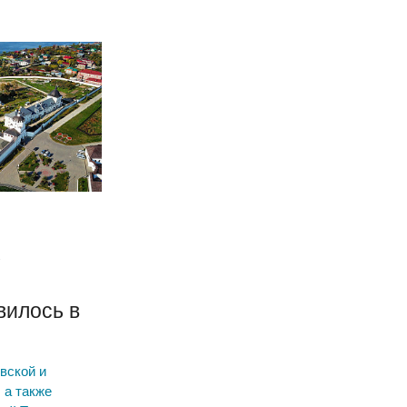
х
х
вилось в
вской и
 а также