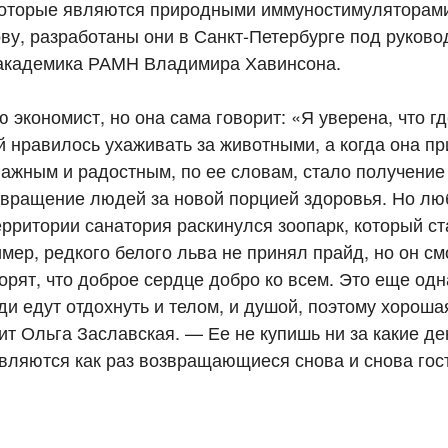
которые являются природными иммуностимуляторам
ву, разработаны они в Санкт-Петербурге под руков
, академика РАМН Владимира Хавинсона.
экономист, но она сама говорит: «Я уверена, что гд
ей нравилось ухаживать за животными, а когда она п
ажным и радостным, по ее словам, стало получение
звращение людей за новой порцией здоровья. Но лю
ерритории санатория раскинулся зоопарк, который с
мер, редкого белого льва не принял прайд, но он см
орят, что доброе сердце добро ко всем. Это еще одн
и едут отдохнуть и телом, и душой, поэтому хорош
т Ольга Заславская. — Ее не купишь ни за какие ден
являются как раз возвращающиеся снова и снова го