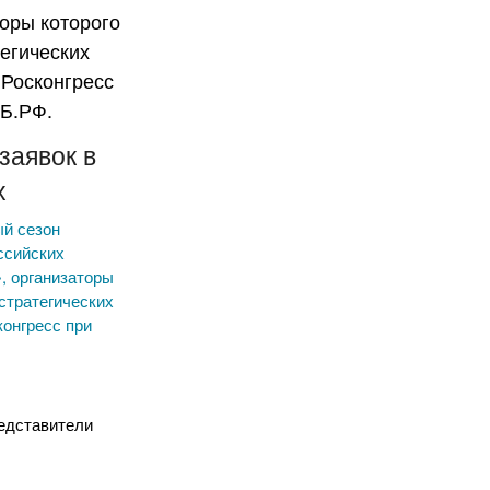
заявок в
х
ый сезон
ссийских
, организаторы
стратегических
конгресс при
едставители