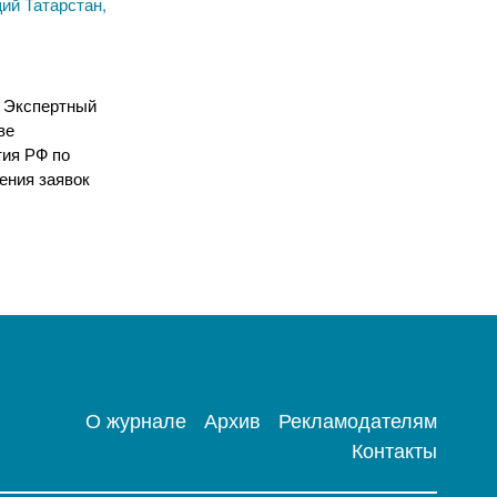
ий Татарстан,
л Экспертный
ве
тия РФ по
ения заявок
О журнале
Архив
Рекламодателям
Контакты