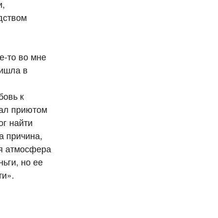
и,
одством
е-то во мне
ришла в
бовь к
тал приютом
ог найти
а причина,
ая атмосфера
ьги, но ее
сти».