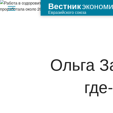
экономи
Вестник
Евразийского союза
Ольга З
где