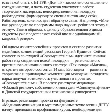
есть такой опыт: с ВГТРК «Дон-ТР» заключено соглашение о
сотрудничестве, и часть студентов участвует в работе
творческих мастерских непосредственно на площадке
работодателя, формирующего специалистов «под себя».
Работодатель, конечно, дает обратную связь. Например: «Мне
как руководителю программы надо научить ребят вот этому и
этому». Таким образом, к финалу образовательного цикла
студенты уже представляют собой вполне удобоваримый
кадровый резерв».
Об одном из интереснейших проектов в секторе развития
медийных компетенций рассказал Георгий Кудинов. Сейчас
совместно со студией «Союзмультфильм» идет интенсивная
работа над созданием новой площадки — регионального
креативного анимационного кластера «Технопарк «Магика»,
открытие которого состоится 14 мая. Его задача — развивать
творческие и прикладные компетенции молодежи: резиденты
парка получат возможность участвовать в проектах
«Союзмультфильма». В проекте участвуют медиапарк
«Южный регион», собственно киностудия «Союзмультфильм»
и Донской государственный технический университет.
В рамках реализации проекта на факультете
«Медиакоммуникации и мультимедийные технологии» ДГТУ
начнут преподавать профильные курсы, необходимые для