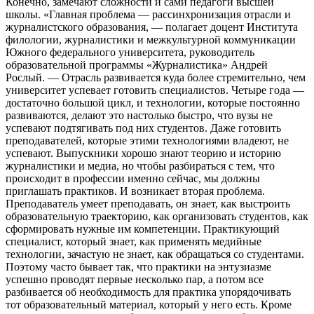
Конечно, замечают сложности и сами педагоги высшей
школы. «Главная проблема — рассинхронизация отрасли и
журналистского образования, — полагает доцент Института
филологии, журналистики и межкультурной коммуникации
Южного федерального университета, руководитель
образовательной программы «Журналистика» Андрей
Рослый. — Отрасль развивается куда более стремительно, чем
университет успевает готовить специалистов. Четыре года —
достаточно большой цикл, и технологии, которые постоянно
развиваются, делают это настолько быстро, что вузы не
успевают подтягивать под них студентов. Даже готовить
преподавателей, которые этими технологиями владеют, не
успевают. Выпускники хорошо знают теорию и историю
журналистики и медиа, но чтобы разбираться с тем, что
происходит в профессии именно сейчас, мы должны
приглашать практиков. И возникает вторая проблема.
Преподаватель умеет преподавать, он знает, как выстроить
образовательную траекторию, как организовать студентов, как
сформировать нужные им компетенции. Практикующий
специалист, который знает, как применять медийные
технологии, зачастую не знает, как обращаться со студентами.
Поэтому часто бывает так, что практики на энтузиазме
успешно проводят первые несколько пар, а потом все
разбивается об необходимость для практика упорядочивать
тот образовательный материал, который у него есть. Кроме