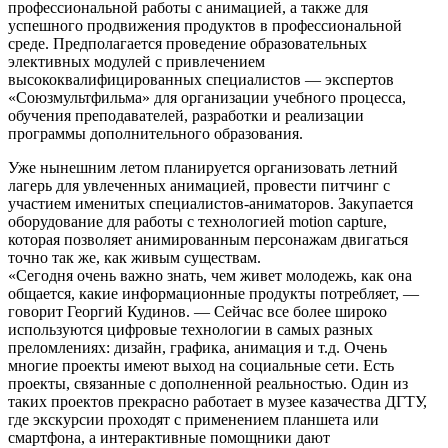
профессиональной работы с анимацией, а также для
успешного продвижения продуктов в профессиональной
среде. Предполагается проведение образовательных
элективных модулей с привлечением
высококвалифицированных специалистов — экспертов
«Союзмультфильма» для организации учебного процесса,
обучения преподавателей, разработки и реализации
программы дополнительного образования.
Уже нынешним летом планируется организовать летний
лагерь для увлеченных анимацией, провести питчинг с
участием именитых специалистов-аниматоров. Закупается
оборудование для работы с технологией motion capture,
которая позволяет анимированным персонажам двигаться
точно так же, как живым существам.
«Сегодня очень важно знать, чем живет молодежь, как она
общается, какие информационные продукты потребляет, —
говорит Георгий Кудинов. — Сейчас все более широко
используются цифровые технологии в самых разных
преломлениях: дизайн, графика, анимация и т.д. Очень
многие проекты имеют выход на социальные сети. Есть
проекты, связанные с дополненной реальностью. Один из
таких проектов прекрасно работает в музее казачества ДГТУ,
где экскурсии проходят с применением планшета или
смартфона, а интерактивные помощники дают