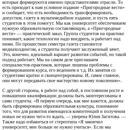
которые формируются именно представителями отрасли. То
есть приходит к нам условное издание «Пригородные вести»
и сообщает, что есть необходимость трансформировать,
допустим, газету в мультимедийное издание, и пусть пять
студентов в этом помогут. Мы как университет обеспечиваем
нужную образовательную составляющую, а «Пригородные
вести» — практический заказ. Группа студентов на практике
понимает, какие технологии надо внедрить, и работает над
ними. По прошествии семестра газета становится
медиахолдингом, а студенты получают заслуженный зачет.
Это, конечно, идеальный вариант развития событий, но такой
подход работает. Мы на самом деле приглашаем
специалистов-практиков, которые лишены проблемы с
формированием курса, его ведением и т.д. Их занятия со
студентами кратки и сконцентрированы. И, самое главное,
они могут передавать свое мастерство новому поколению».
С другой стороны, в работе над собой, в постоянном росте и
повышении квалификации должны быть заинтересованы и
сами студенты. «В первую очередь, как мне кажется, должна
быть сформирована образовательная культура, понимание
того, что для развития имеющихся компетенций и получения
новых не нужно чего-то ждать, — уверена Юлия Загитова. —
Также надо избавиться от стереотипа «Я закончил
университет, мне больше не нужно учиться». Если мы