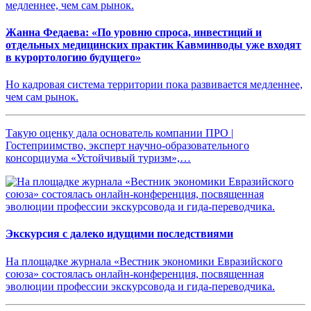
Жанна Федаева: «По уровню спроса, инвестиций и
отдельных медицинских практик Кавминводы уже входят
в курортологию будущего»
Но кадровая система территории пока развивается медленнее,
чем сам рынок.
Такую оценку дала основатель компании ПРО |
Гостеприимство, эксперт научно-образовательного
консорциума «Устойчивый туризм»,…
Экскурсия с далеко идущими последствиями
На площадке журнала «Вестник экономики Евразийского
союза» состоялась онлайн-конференция, посвященная
эволюции профессии экскурсовода и гида-переводчика.