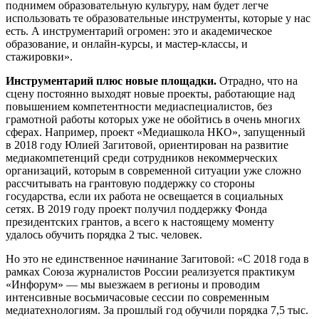
поднимем образовательную культуру, нам будет легче
использовать те образовательные инструменты, которые у нас
есть. А инструментарий огромен: это и академическое
образование, и онлайн-курсы, и мастер-классы, и
стажировки».
Инструментарий плюс новые
площадки.
Отрадно, что на
сцену постоянно выходят новые проекты, работающие над
повышением компетентности медиаспециалистов, без
грамотной работы которых уже не обойтись в очень многих
сферах. Например, проект «Медиашкола НКО», запущенный
в 2018 году Юлией Загитовой, ориентирован на развитие
медиакомпетенций среди сотрудников некоммерческих
организаций, которым в современной ситуации уже сложно
рассчитывать на грантовую поддержку со стороны
государства, если их работа не освещается в социальных
сетях. В 2019 году проект получил поддержку Фонда
президентских грантов, а всего к настоящему моменту
удалось обучить порядка 2 тыс. человек.
Но это не единственное начинание Загитовой: «С 2018 года в
рамках Союза журналистов России реализуется практикум
«Инфорум» — мы выезжаем в регионы и проводим
интенсивные восьмичасовые сессии по современным
медиатехнологиям. За прошлый год обучили порядка 7,5 тыс.