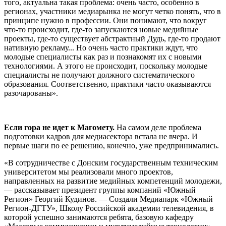
того, актуальна такая проблема: очень часто, особенно в
регионах, участники медиарынка не могут четко понять, что в
принципе нужно в профессии. Они понимают, что вокруг
что-то происходит, где-то запускаются новые медийные
проекты, где-то существует абстрактный Дудь, где-то продают
нативную рекламу... Но очень часто практики ждут, что
молодые специалисты как раз и познакомят их с новыми
технологиями. А этого не происходит, поскольку молодые
специалисты не получают должного систематического
образования. Соответственно, практики часто оказываются
разочарованы».
Если гора не идет к Магомету.
На самом деле проблема
подготовки кадров для медиасектора встала не вчера. И
первые шаги по ее решению, конечно, уже предпринимались.
«В сотрудничестве с Донским государственным техническим
университетом мы реализовали много проектов,
направленных на развитие медийных компетенций молодежи,
— рассказывает президент группы компаний «Южный
Регион» Георгий Кудинов. — Создали Медиапарк «Южный
Регион-ДГТУ», Школу Российской академии телевидения, в
которой успешно занимаются ребята, базовую кафедру