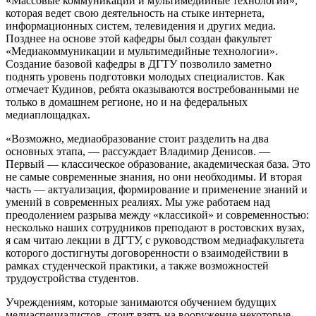
«Массовые коммуникации и мультимедийные технологии»,
которая ведет свою деятельность на стыке интернета,
информационных систем, телевидения и других медиа.
Позднее на основе этой кафедры был создан факультет
«Медиакоммуникации и мультимедийные технологии».
Создание базовой кафедры в ДГТУ позволило заметно
поднять уровень подготовки молодых специалистов. Как
отмечает Кудинов, ребята оказываются востребованными не
только в домашнем регионе, но и на федеральных
медиаплощадках.
«Возможно, медиаобразование стоит разделить на два
основных этапа, — рассуждает Владимир Денисов. —
Первый — классическое образование, академическая база. Это
не самые современные знания, но они необходимы. И вторая
часть — актуализация, формирование и применение знаний и
умений в современных реалиях. Мы уже работаем над
преодолением разрыва между «классикой» и современностью:
несколько наших сотрудников преподают в ростовских вузах,
я сам читаю лекции в ДГТУ, с руководством медиафакультета
которого достигнуты договоренности о взаимодействии в
рамках студенческой практики, а также возможностей
трудоустройства студентов.
Учреждениям, которые занимаются обучением будущих
медиаспециалистов, стоит взять на вооружение некоторые