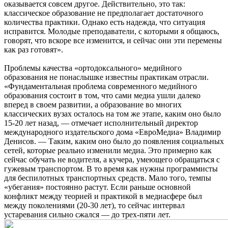
оказывается совсем другое. Действительно, это так:
классическое образование не предполагает достаточного
количества практики. Однако есть надежда, что ситуация
исправится. Молодые преподаватели, с которыми я общаюсь,
говорят, что вскоре все изменится, и сейчас они эти перемены
как раз готовят».
Проблемы качества «ортодоксального» медийного
образования не понаслышке известны практикам отрасли.
«Фундаментальная проблема современного медийного
образования состоит в том, что сами медиа ушли далеко
вперед в своем развитии, а образование во многих
классических вузах осталось на том же этапе, каким оно было
15-20 лет назад, — отмечает исполнительный директор
международного издательского дома «ЕвроМедиа» Владимир
Денисов. — Таким, каким оно было до появления социальных
сетей, которые реально изменили медиа. Это примерно как
сейчас обучать не водителя, а кучера, умеющего обращаться с
гужевым транспортом. В то время как нужны программисты
для беспилотных транспортных средств. Мало того, темпы
«убегания» постоянно растут. Если раньше основной
конфликт между теорией и практикой в медиасфере был
между поколениями (20-30 лет), то сейчас интервал
устаревания сильно сжался — до трех-пяти лет.