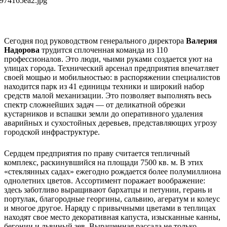
Сегодня под руководством генерального директора
Валерия
Надорова
трудится сплоченная команда из 110
профессионалов. Это люди, чьими руками создается уют на
улицах города. Технический арсенал предприятия впечатляет
своей мощью и мобильностью: в распоряжении специалистов
находится парк из 41 единицы техники и широкий набор
средств малой механизации. Это позволяет выполнять весь
спектр сложнейших задач — от деликатной обрезки
кустарников и вспашки земли до оперативного удаления
аварийных и сухостойных деревьев, представляющих угрозу
городской инфраструктуре.
Сердцем предприятия по праву считается тепличный
комплекс, раскинувшийся на площади 7500 кв. м. В этих
«стеклянных садах» ежегодно рождается более полумиллиона
однолетних цветов. Ассортимент поражает воображение:
здесь заботливо выращивают бархатцы и петунии, герань и
портулак, благородные георгины, сальвию, агератум и колеус
и многое другое. Наряду с привычными цветами в теплицах
находят свое место декоративная капуста, изысканные канны,
бегонии и львиный зев. Выращенная рассада не только