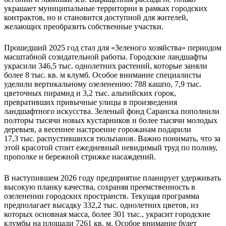
украшает муниципальные территории в рамках городских
контрактов, но и становится доступной для жителей,
желающих преобразить собственные участки.
Прошедший 2025 год стал для «Зеленого хозяйства» периодом
масштабной созидательной работы. Городские ландшафты
украсили 346,5 тыс. однолетних растений, которые заняли
более 8 тыс. кв. м клумб. Особое внимание специалисты
уделили вертикальному озеленению: 788 кашпо, 7,9 тыс.
цветочных пирамид и 3,2 тыс. альпийских горок,
превративших привычные улицы в произведения
ландшафтного искусства. Зеленый фонд Саранска пополнили
полторы тысячи новых кустарников и более тысячи молодых
деревьев, а весеннее настроение горожанам подарили
17,3 тыс. распустившихся тюльпанов. Важно понимать, что за
этой красотой стоит ежедневный невидимый труд по поливу,
прополке и бережной стрижке насаждений.
В наступившем 2026 году предприятие планирует удерживать
высокую планку качества, сохраняя преемственность в
озеленении городских пространств. Текущая программа
предполагает высадку 332,2 тыс. однолетних цветов, из
которых основная масса, более 301 тыс., украсит городские
клумбы на площади 7261 кв. м. Особое внимание будет