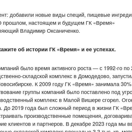
ент: добавили новые виды специй, пищевые ингреди
О прошлом, настоящем и будущем ГК «Время»
авляющий Владимир Оксаниченко.
жите об истории ГК «Время» и ее успехах.
мпаний было время активного роста — с 1992-го по 
ственно-складской комплекс в Домодедово, запусти
овосибирске. К 2009 году ГК «Время» занимала 30%
твование группы компаний было поставлено под угроз
зводственный комплекс в Малой Вишере сгорел. Ого
. До 2019 года был сложный период в жизни ГК «Вр
страивать производственные помещения, договарива
ие клиентов и партнеров. В декабре 2023 года мы в
енно-складской комплекс площадью 3,3 тыс. кв. мет