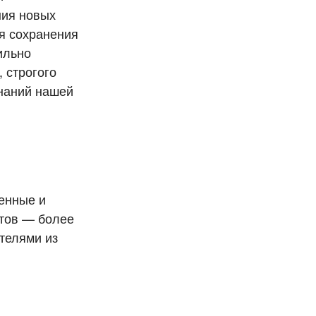
ния новых
я сохранения
ильно
 строгого
знаний нашей
енные и
нтов — более
телями из