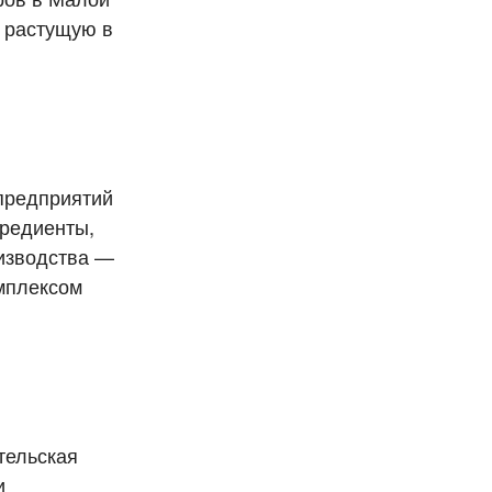
 растущую в
предприятий
гредиенты,
оизводства —
омплексом
тельская
и