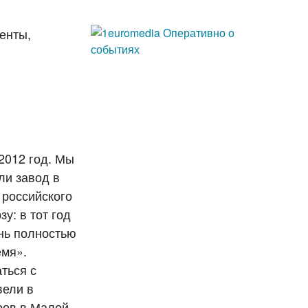
енты,
2012 год. Мы
ли завод в
 российского
у: в тот год
нь полностью
емя».
ться с
вели в
ров в Малой