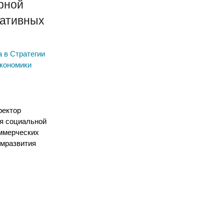
рной
еативных
а в Стратегии
экономики
ректор
я социальной
ммерческих
омразвития