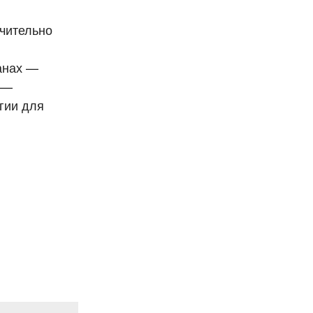
чительно
анах —
 —
гии для