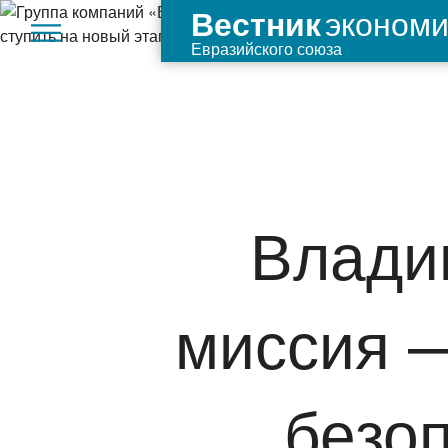
экономи
Вестник
Евразийского союза
Влади
миссия —
безо