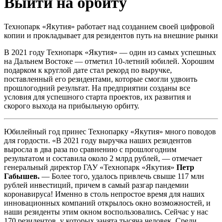
Выйти на орбиту
Технопарк «Якутия» работает над созданием своей цифровой
копии и прокладывает для резидентов путь на внешние рынки
В 2021 году Технопарк «Якутия» — один из самых успешных
на Дальнем Востоке — отметил 10-летний юбилей. Хорошим
подарком к круглой дате стал рекорд по выручке,
поставленный его резидентами, которые смогли удвоить
прошлогодний результат. На предприятии созданы все
условия для успешного старта проектов, их развития и
скорого выхода на прибыльную орбиту.
Юбилейный год принес Технопарку «Якутия» много поводов
для гордости. «В 2021 году выручка наших резидентов
выросла в два раза по сравнению с прошлогодним
результатом и составила около 2 млрд рублей, — отмечает
генеральный директор ГАУ «Технопарк «Якутия»
Петр
Габышев.
— Более того, удалось привлечь свыше 117 млн
рублей инвестиций, причем в самый разгар пандемии
коронавируса! Именно в столь непростое время для наших
инновационных компаний открылось окно возможностей, и
наши резиденты этим окном воспользовались. Сейчас у нас
170 резидентов, у которых занята тысяча человек. Среди