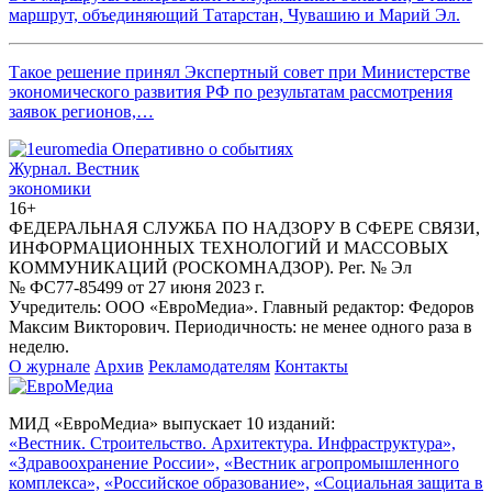
маршрут, объединяющий Татарстан, Чувашию и Марий Эл.
Такое решение принял Экспертный совет при Министерстве
экономического развития РФ по результатам рассмотрения
заявок регионов,…
Журнал.
Вестник
экономики
16+
ФЕДЕРАЛЬНАЯ СЛУЖБА ПО НАДЗОРУ В СФЕРЕ СВЯЗИ,
ИНФОРМАЦИОННЫХ ТЕХНОЛОГИЙ И МАССОВЫХ
КОММУНИКАЦИЙ (РОСКОМНАДЗОР). Рег. № Эл
№ ФС77-85499 от 27 июня 2023 г.
Учредитель: ООО «ЕвроМедиа». Главный редактор: Федоров
Максим Викторович. Периодичность: не менее одного раза в
неделю.
О журнале
Архив
Рекламодателям
Контакты
МИД «ЕвроМедиа» выпускает 10 изданий:
«Вестник. Строительство. Архитектура. Инфраструктура»,
«Здравоохранение России»,
«Вестник агропромышленного
комплекса»,
«Российское образование»,
«Социальная защита в