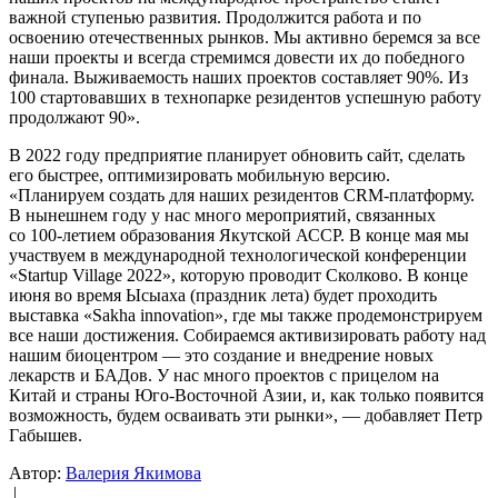
важной ступенью развития. Продолжится работа и по
освоению отечественных рынков. Мы активно беремся за все
наши проекты и всегда стремимся довести их до победного
финала. Выживаемость наших проектов составляет 90%. Из
100 стартовавших в технопарке резидентов успешную работу
продолжают 90».
В 2022 году предприятие планирует обновить сайт, сделать
его быстрее, оптимизировать мобильную версию.
«Планируем создать для наших резидентов CRM-платформу.
В нынешнем году у нас много мероприятий, связанных
со 100-летием образования Якутской АССР. В конце мая мы
участвуем в международной технологической конференции
«Startup Village 2022», которую проводит Сколково. В конце
июня во время Ысыаха (праздник лета) будет проходить
выставка «Sakha innovation», где мы также продемонстрируем
все наши достижения. Собираемся активизировать работу над
нашим биоцентром — это создание и внедрение новых
лекарств и БАДов. У нас много проектов с прицелом на
Китай и страны Юго-Восточной Азии, и, как только появится
возможность, будем осваивать эти рынки», — добавляет Петр
Габышев.
Автор:
Валерия Якимова
|