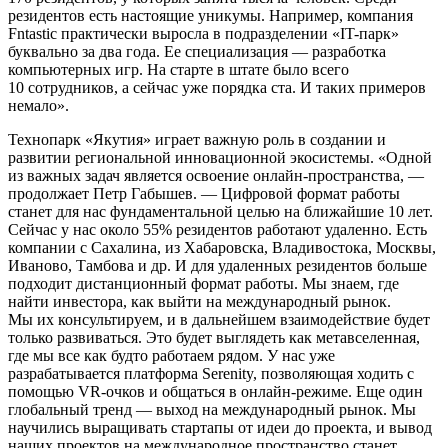
резидентов есть настоящие уникумы. Например, компания
Fntastic практически выросла в подразделении «IT-парк»
буквально за два года. Ее специализация — разработка
компьютерных игр. На старте в штате было всего
10 сотрудников, а сейчас уже порядка ста. И таких примеров
немало».
Технопарк «Якутия» играет важную роль в создании и
развитии региональной инновационной экосистемы. «Одной
из важных задач является освоение онлайн-пространства, —
продолжает Петр Габышев. — Цифровой формат работы
станет для нас фундаментальной целью на ближайшие 10 лет.
Сейчас у нас около 55% резидентов работают удаленно. Есть
компании с Сахалина, из Хабаровска, Владивостока, Москвы,
Иваново, Тамбова и др. И для удаленных резидентов больше
подходит дистанционный формат работы. Мы знаем, где
найти инвестора, как выйти на международный рынок.
Мы их консультируем, и в дальнейшем взаимодействие будет
только развиваться. Это будет выглядеть как метавселенная,
где мы все как будто работаем рядом. У нас уже
разрабатывается платформа Serenity, позволяющая ходить с
помощью VR-очков и общаться в онлайн-режиме. Еще один
глобальный тренд — выход на международный рынок. Мы
научились выращивать стартапы от идеи до проекта, и вывод
наших проектов на международное пространство станет