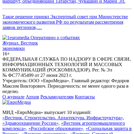
маршрут, объединяющий Татарстан, Чувашию и Марий Эл.
Такое решение принял Экспертный совет при Министерстве
экономического развития РФ по результатам рассмотрения
заявок регионов,…
Журнал.
Вестник
экономики
16+
ФЕДЕРАЛЬНАЯ СЛУЖБА ПО НАДЗОРУ В СФЕРЕ СВЯЗИ,
ИНФОРМАЦИОННЫХ ТЕХНОЛОГИЙ И МАССОВЫХ
КОММУНИКАЦИЙ (РОСКОМНАДЗОР). Рег. № Эл
№ ФС77-85499 от 27 июня 2023 г.
Учредитель: ООО «ЕвроМедиа». Главный редактор: Федоров
Максим Викторович. Периодичность: не менее одного раза в
неделю.
О журнале
Архив
Рекламодателям
Контакты
МИД «ЕвроМедиа» выпускает 10 изданий:
«Вестник. Строительство. Архитектура. Инфраструктура»,
«Здравоохранение России»,
«Вестник агропромышленного
комплекса»,
«Российское образование»,
«Социальная защита в
России»,
«Вестник экономики»,
«Вестник. Северный