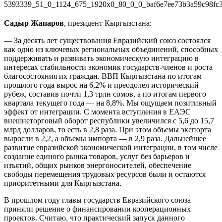
Садыр Жапаров
, президент Кыргыз­­
с­тана:
— За десять лет существования Евразийский союз состоялся
как одно из ключевых региональных объединений, способных
поддерживать и развивать экономическую интеграцию в
интересах стабильности экономик государств-членов и роста
благосостояния их граждан. ВВП Кыргызстана по итогам
прошлого года вырос на 6,2% и преодолел исторический
рубеж, составив почти 1,3 трлн сомов, а по итогам первого
квартала текущего года — на 8,8%. Мы ощущаем позитивный
эффект от интеграции. С момента вступления в ЕАЭС
внешнеторговый оборот республики увеличился с 5,6 до 15,7
млрд долларов, то есть в 2,8 раза. При этом объемы экспорта
выросли в 2,2, а объемы импорта — в 2,9 раза. Дальнейшее
развитие евразийской экономической интеграции, в том числе
создание единого рынка товаров, услуг без барьеров и
изъятий, общих рынков энергоносителей, обеспечение
свободы перемещения трудовых ресурсов были и остаются
приоритетными для Кыргызстана.
В прошлом году главы государств Евразийского союза
приняли решение о финансировании кооперационных
проектов. Считаю, что практический запуск данного