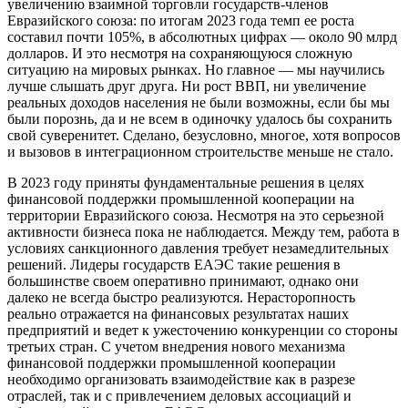
увеличению взаимной торговли государств-членов
Евразийского союза: по итогам 2023 года темп ее роста
составил почти 105%, в абсолютных цифрах — около 90 млрд
долларов. И это несмотря на сохраняющуюся сложную
ситуацию на мировых рынках. Но главное — мы научились
лучше слышать друг друга. Ни рост ВВП, ни увеличение
реальных доходов населения не были возможны, если бы мы
были порознь, да и не всем в одиночку удалось бы сохранить
свой суверенитет. Сделано, безусловно, многое, хотя вопросов
и вызовов в интеграционном строительстве меньше не стало.
В 2023 году приняты фундаментальные решения в целях
финансовой поддержки промышленной кооперации на
территории Евразийского союза. Несмотря на это серьезной
активности бизнеса пока не наблюдается. Между тем, работа в
условиях санкционного давления требует незамедлительных
решений. Лидеры государств ЕАЭС такие решения в
большинстве своем оперативно принимают, однако они
далеко не всегда быстро реализуются. Нерасторопность
реально отражается на финансовых результатах наших
предприятий и ведет к ужесточению конкуренции со стороны
третьих стран. С учетом внедрения нового механизма
финансовой поддержки промышленной кооперации
необходимо организовать взаимодействие как в разрезе
отраслей, так и с привлечением деловых ассоциаций и