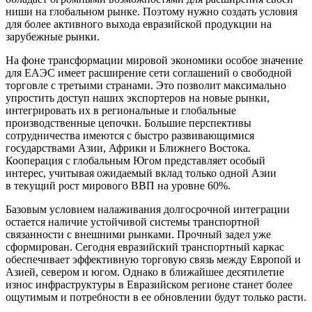
ниши на глобальном рынке. Поэтому нужно создать условия
для более активного выхода евразийской продукции на
зарубежные рынки.
На фоне трансформации мировой экономики особое значение
для ЕАЭС имеет расширение сети соглашений о свободной
торговле с третьими странами. Это позволит максимально
упростить доступ наших экспортеров на новые рынки,
интегрировать их в региональные и глобальные
производственные цепочки. Большие перспективы
сотрудничества имеются с быстро развивающимися
государствами Азии, Африки и Ближнего Востока.
Кооперация с глобальным Югом представляет особый
интерес, учитывая ожидаемый вклад только одной Азии
в текущий рост мирового ВВП на уровне 60%.
Базовым условием налаживания долгосрочной интеграции
остается наличие устойчивой системы транспортной
связанности с внешними рынками. Прочный задел уже
сформирован. Сегодня евразийский транспортный каркас
обеспечивает эффективную торговую связь между Европой и
Азией, севером и югом. Однако в ближайшее десятилетие
износ инфраструктуры в Евразийском регионе станет более
ощутимым и потребности в ее обновлении будут только расти.