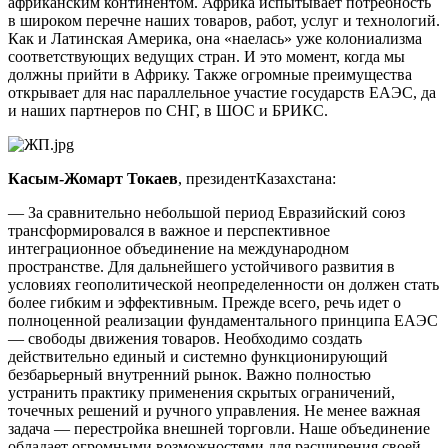
африканским континентом. Африка испытывает потребность
в широком перечне наших товаров, работ, услуг и технологий.
Как и Латинская Америка, она «наелась» уже колониализма
соответствующих ведущих стран. И это момент, когда мы
должны прийти в Африку. Также огромные преимущества
открывает для нас параллельное участие государств ЕАЭС, да
и наших партнеров по СНГ, в ШОС и БРИКС.
Касым-Жомарт Токаев
, президентКазахстана:
— За сравнительно небольшой период Евразийский союз
трансформировался в важное и перспективное
интеграционное объединение на международном
пространстве. Для дальнейшего устойчивого развития в
условиях геополитической неопределенности он должен стать
более гибким и эффективным. Прежде всего, речь идет о
полноценной реализации фундаментального принципа ЕАЭС
— свободы движения товаров. Необходимо создать
действительно единый и системно функционирующий
безбарьерный внутренний рынок. Важно полностью
устранить практику применения скрытых ограничений,
точечных решений и ручного управления. Не менее важная
задача — перестройка внешней торговли. Наше объединение
обладает огромными возможностями для расширения своей