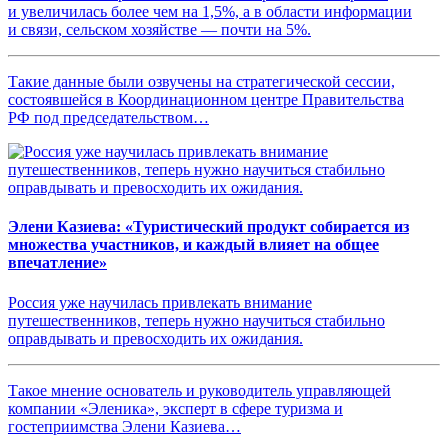
и увеличилась более чем на 1,5%, а в области информации
и связи, сельском хозяйстве — почти на 5%.
Такие данные были озвучены на стратегической сессии,
состоявшейся в Координационном центре Правительства
РФ под председательством…
Элени Казиева: «Туристический продукт собирается из
множества участников, и каждый влияет на общее
впечатление»
Россия уже научилась привлекать внимание
путешественников, теперь нужно научиться стабильно
оправдывать и превосходить их ожидания.
Такое мнение основатель и руководитель управляющей
компании «Эленика», эксперт в сфере туризма и
гостеприимства Элени Казиева…