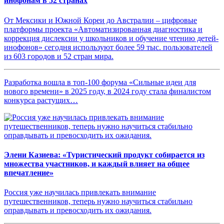
инофонам в 52 странах
От Мексики и Южной Кореи до Австралии – цифровые
платформы проекта «Автоматизированная диагностика и
коррекция дислексии у школьников и обучение чтению детей-
инофонов» сегодня используют более 59 тыс. пользователей
из 603 городов и 52 стран мира.
Разработка вошла в топ-100 форума «Сильные идеи для
нового времени» в 2025 году, в 2024 году стала финалистом
конкурса растущих…
Элени Казиева: «Туристический продукт собирается из
множества участников, и каждый влияет на общее
впечатление»
Россия уже научилась привлекать внимание
путешественников, теперь нужно научиться стабильно
оправдывать и превосходить их ожидания.