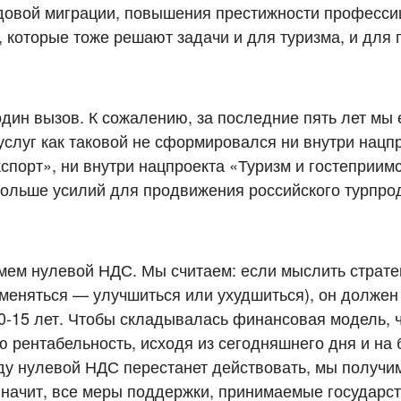
удовой миграции, повышения престижности профессии
 которые тоже решают задачи и для туризма, и для 
ин вызов. К сожалению, за последние пять лет мы 
 услуг как таковой не сформировался ни внутри нацп
порт», ни внутри нацпроекта «Туризм и гостеприимс
ольше усилий для продвижения российского турпрод
ем нулевой НДС. Мы считаем: если мыслить страте
поменяться — улучшиться или ухудшиться), он должен
 10-15 лет. Чтобы складывалась финансовая модель, 
ю рентабельность, исходя из сегодняшнего дня и на
оду нулевой НДС перестанет действовать, мы получ
Значит, все меры поддержки, принимаемые государс