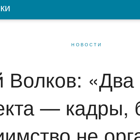
ки
НОВОСТИ
 Волков: «Два 
кта — кадры, 
иимство не орг