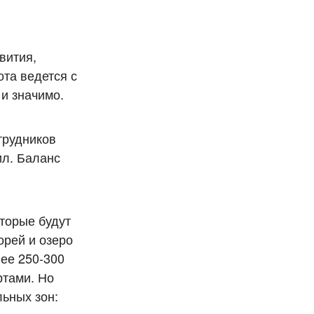
вития,
та ведется с
и значимо.
трудников
ил. Баланс
оторые будут
орей и озеро
ее 250-300
ртами. Но
льных зон: