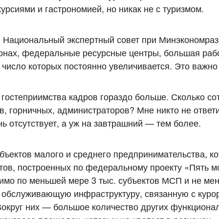
курсиями и гастрономией, но никак не с туризмом.
 Национальный экспертный совет при Минэкономраз
онах, федеральные ресурсные центры, большая рабо
число которых постоянно увеличивается. Это важно 
 гостеприимства кадров гораздо больше. Сколько со
в, горничных, администраторов? Мне никто не ответ
ь отсутствует, а уж на завтрашний — тем более.
убъектов малого и среднего предпринимательства, к
тов, построенных по федеральному проекту «Пять м
имо по меньшей мере 3 тыс. субъектов МСП и не мен
на обслуживающую инфраструктуру, связанную с куро
Вокруг них — большое количество других функциона