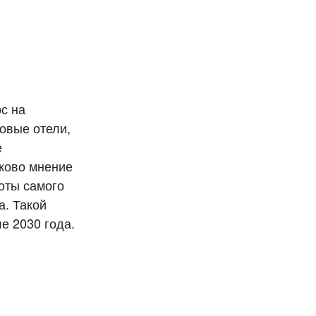
ос на
овые отели,
е
аково мнение
боты самого
а. Такой
е 2030 года.