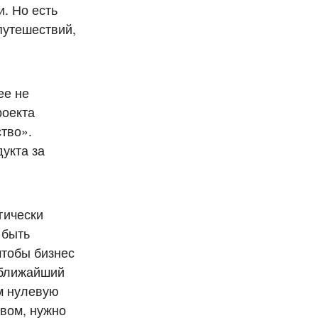
. Но есть
путешествий,
ее не
роекта
тво».
укта за
гически
 быть
чтобы бизнес
 ближайший
им нулевую
твом, нужно