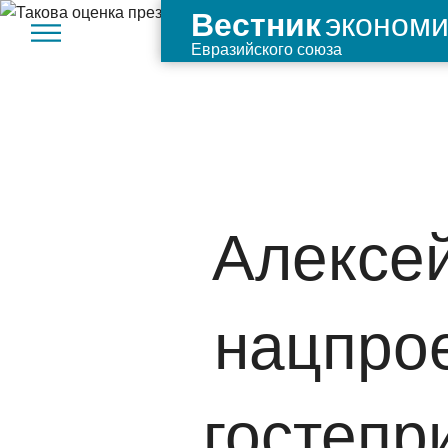
экономи
Вестник
Евразийского союза
Алексей
нацпрое
гостепр