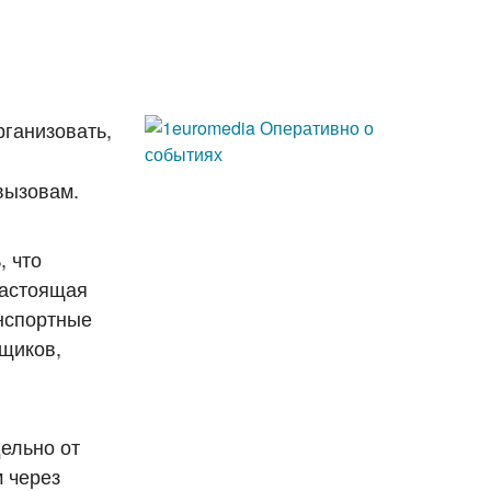
рганизовать,
 вызовам.
, что
настоящая
анспортные
ьщиков,
дельно от
 через