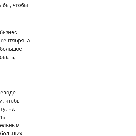
ь бы, чтобы
бизнес.
сентября, а
небольшое —
овать,
реводе
м, чтобы
ту, на
ть
мельным
небольших