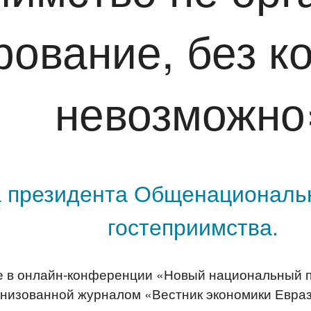
рование, без к
невозможно
а президента Общенациональ
гостеприимства.
е в онлайн-конференции «Новый национальный пр
анизованной журналом «Вестник экономики Евраз