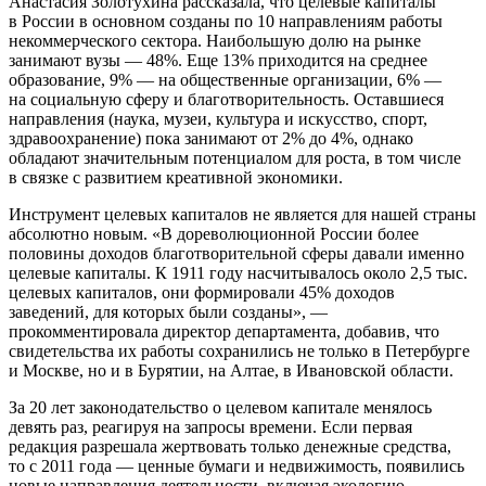
Анастасия Золотухина рассказала, что целевые капиталы
в России в основном созданы по 10 направлениям работы
некоммерческого сектора. Наибольшую долю на рынке
занимают вузы — 48%. Еще 13% приходится на среднее
образование, 9% — на общественные организации, 6% —
на социальную сферу и благотворительность. Оставшиеся
направления (наука, музеи, культура и искусство, спорт,
здравоохранение) пока занимают от 2% до 4%, однако
обладают значительным потенциалом для роста, в том числе
в связке с развитием креативной экономики.
Инструмент целевых капиталов не является для нашей страны
абсолютно новым. «В дореволюционной России более
половины доходов благотворительной сферы давали именно
целевые капиталы. К 1911 году насчитывалось около 2,5 тыс.
целевых капиталов, они формировали 45% доходов
заведений, для которых были созданы», —
прокомментировала директор департамента, добавив, что
свидетельства их работы сохранились не только в Петербурге
и Москве, но и в Бурятии, на Алтае, в Ивановской области.
За 20 лет законодательство о целевом капитале менялось
девять раз, реагируя на запросы времени. Если первая
редакция разрешала жертвовать только денежные средства,
то с 2011 года — ценные бумаги и недвижимость, появились
новые направления деятельности, включая экологию