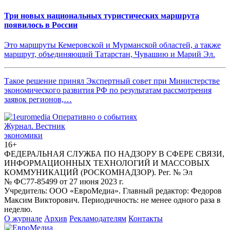
Три новых национальных туристических маршрута
появилось в России
Это маршруты Кемеровской и Мурманской областей, а также
маршрут, объединяющий Татарстан, Чувашию и Марий Эл.
Такое решение принял Экспертный совет при Министерстве
экономического развития РФ по результатам рассмотрения
заявок регионов,…
Журнал.
Вестник
экономики
16+
ФЕДЕРАЛЬНАЯ СЛУЖБА ПО НАДЗОРУ В СФЕРЕ СВЯЗИ,
ИНФОРМАЦИОННЫХ ТЕХНОЛОГИЙ И МАССОВЫХ
КОММУНИКАЦИЙ (РОСКОМНАДЗОР). Рег. № Эл
№ ФС77-85499 от 27 июня 2023 г.
Учредитель: ООО «ЕвроМедиа». Главный редактор: Федоров
Максим Викторович. Периодичность: не менее одного раза в
неделю.
О журнале
Архив
Рекламодателям
Контакты