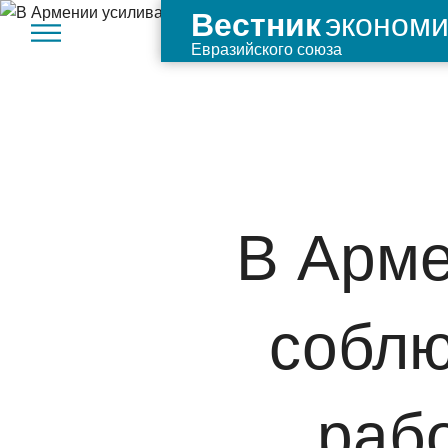
экономи
Вестник
Евразийского союза
В Арме
соблю
раб