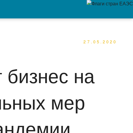
27.05.2020
 бизнес на
льных мер
андемии