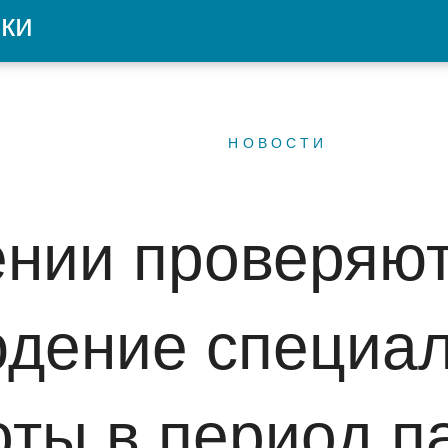
ки
НОВОСТИ
нии проверяют
дение специа
оты в период п