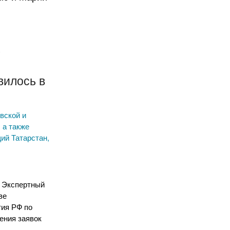
х
х
вилось в
вской и
 а также
ий Татарстан,
л Экспертный
ве
тия РФ по
ения заявок