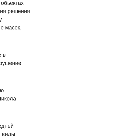
 объектах
ния решения
у
е масок,
е в
арушение
ую
Никола
едней
е виды