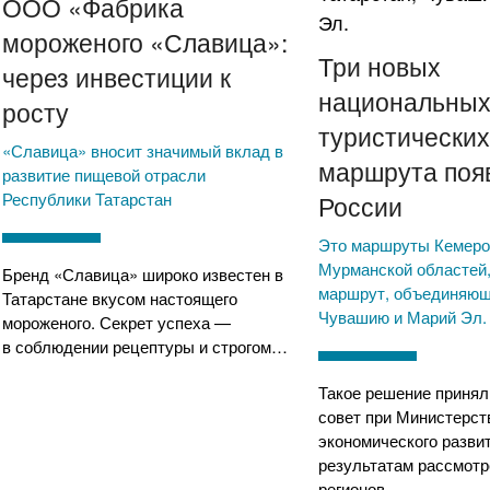
ООО «Фабрика
мороженого «Славица»:
Три новых
через инвестиции к
национальны
росту
туристически
«Славица» вносит значимый вклад в
маршрута поя
развитие пищевой отрасли
Республики Татарстан
России
Это маршруты Кемеро
Мурманской областей,
Бренд «Славица» широко известен в
маршрут, объединяющ
Татарстане вкусом настоящего
Чувашию и Марий Эл.
мороженого. Секрет успеха —
в соблюдении рецептуры и строгом…
Такое решение приня
совет при Министерст
экономического разви
результатам рассмотр
регионов,…