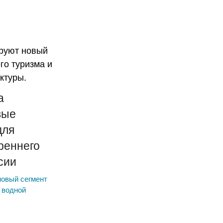
а
вые
для
реннего
сии
новый сегмент
 водной