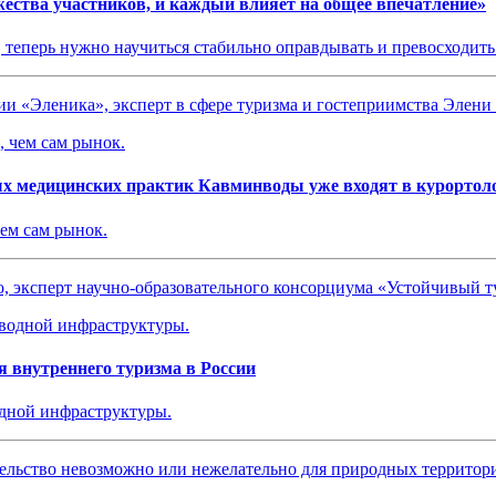
жества участников, и каждый влияет на общее впечатление»
 теперь нужно научиться стабильно оправдывать и превосходить
ии «Эленика», эксперт в сфере туризма и гостеприимства Элен
ых медицинских практик Кавминводы уже входят в курортол
чем сам рынок.
о, эксперт научно-образовательного консорциума «Устойчивый 
 внутреннего туризма в России
одной инфраструктуры.
ительство невозможно или нежелательно для природных территор