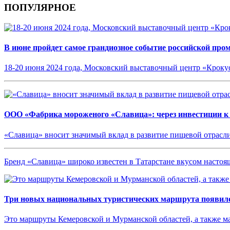
ПОПУЛЯРНОЕ
В июне пройдет самое грандиозное событие российской пр
18-20 июня 2024 года, Московский выставочный центр «Кроку
ООО «Фабрика мороженого «Славица»: через инвестиции к
«Славица» вносит значимый вклад в развитие пищевой отрасл
Бренд «Славица» широко известен в Татарстане вкусом насто
Три новых национальных туристических маршрута появило
Это маршруты Кемеровской и Мурманской областей, а также 