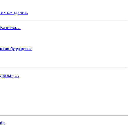
 их ожидания.
и Казиева…
огию будущего»
туризм»,…
ий.