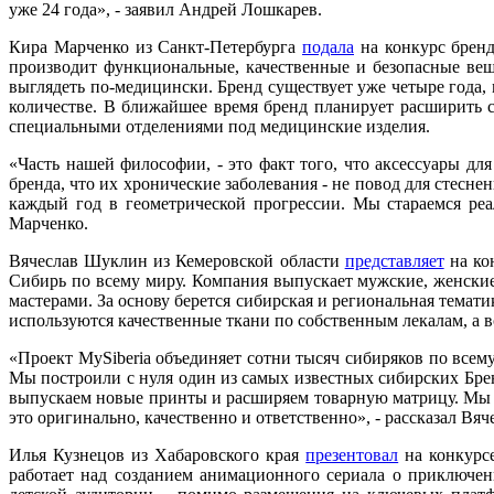
уже 24 года», - заявил Андрей Лошкарев.
Кира Марченко из Санкт-Петербурга
подала
на конкурс бренд
производит функциональные, качественные и безопасные вещ
выглядеть по-медицински. Бренд существует уже четыре года,
количестве. В ближайшее время бренд планирует расширить с
специальными отделениями под медицинские изделия.
«Часть нашей философии, - это факт того, что аксессуары д
бренда, что их хронические заболевания - не повод для стесн
каждый год в геометрической прогрессии. Мы стараемся реа
Марченко.
Вячеслав Шуклин из Кемеровской области
представляет
на кон
Сибирь по всему миру. Компания выпускает мужские, женские
мастерами. За основу берется сибирская и региональная тема
используются качественные ткани по собственным лекалам, а 
«Проект MySiberia объединяет сотни тысяч сибиряков по всем
Мы построили с нуля один из самых известных сибирских Бре
выпускаем новые принты и расширяем товарную матрицу. Мы с
это оригинально, качественно и ответственно», - рассказал Вя
Илья Кузнецов из Хабаровского края
презентовал
на конкурс
работает над созданием анимационного сериала о приключен