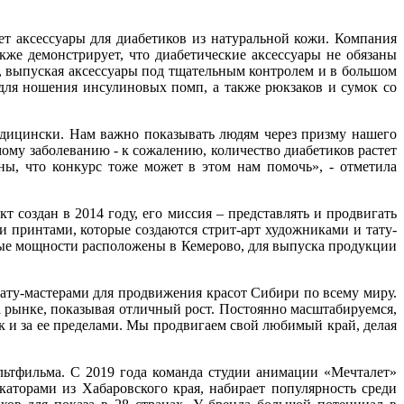
ет аксессуары для диабетиков из натуральной кожи. Компания
же демонстрирует, что диабетические аксессуары не обязаны
о, выпуская аксессуары под тщательным контролем и в большом
 для ношения инсулиновых помп, а также рюкзаков и сумок со
медицински. Нам важно показывать людям через призму нашего
мому заболеванию - к сожалению, количество диабетиков растет
ны, что конкурс тоже может в этом нам помочь», - отметила
т создан в 2014 году, его миссия – представлять и продвигать
 принтами, которые создаются стрит-арт художниками и тату-
нные мощности расположены в Кемерово, для выпуска продукции
тату-мастерами для продвижения красот Сибири по всему миру.
 рынке, показывая отличный рост. Постоянно масштабируемся,
 и за ее пределами. Мы продвигаем свой любимый край, делая
ьтфильма. С 2019 года команда студии анимации «Мечталет»
аторами из Хабаровского края, набирает популярность среди