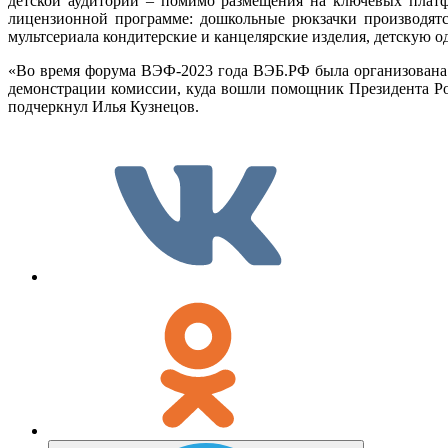
детской аудитории – помимо размещения на ключевых платфо
лицензионной программе: дошкольные рюкзачки производятся
мультсериала кондитерские и канцелярские изделия, детскую о
«Во время форума ВЭФ-2023 года ВЭБ.РФ была организована п
демонстрации комиссии, куда вошли помощник Президента Р
подчеркнул Илья Кузнецов.