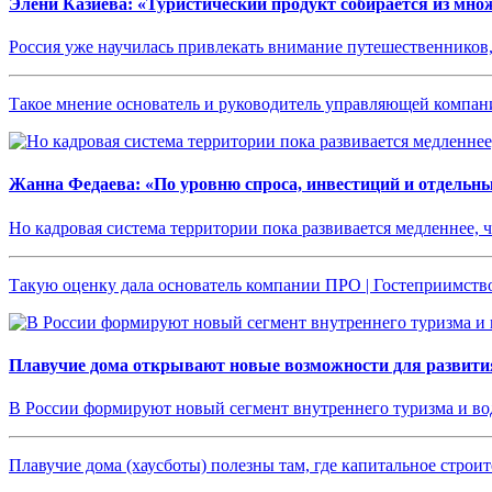
Элени Казиева: «Туристический продукт собирается из мно
Россия уже научилась привлекать внимание путешественников,
Такое мнение основатель и руководитель управляющей компан
Жанна Федаева: «По уровню спроса, инвестиций и отдельн
Но кадровая система территории пока развивается медленнее, 
Такую оценку дала основатель компании ПРО | Гостеприимств
Плавучие дома открывают новые возможности для развития
В России формируют новый сегмент внутреннего туризма и в
Плавучие дома (хаусботы) полезны там, где капитальное стро