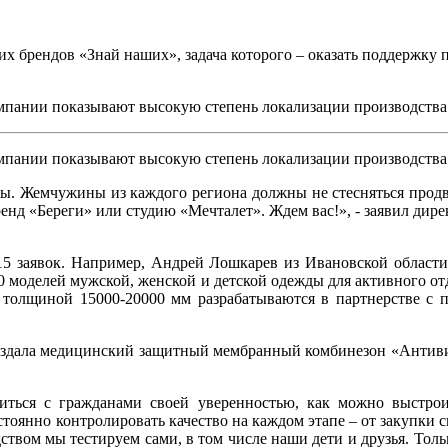
их брендов «Знай наших», задача которого – оказать поддержку
омпании показывают высокую степень локализации производства
омпании показывают высокую степень локализации производства
ты. Жемчужины из каждого региона должны не стесняться продви
бренд «Береги» или студию «Мечталет». Ждем вас!», - заявил д
15 заявок. Например, Андрей Лошкарев из Ивановской област
00 моделей мужской, женской и детской одежды для активного отд
толщиной 15000-20000 мм разрабатываются в партнерстве с 
оздала медицинский защитный мембранный комбинезон «Антивир 
иться с гражданами своей уверенностью, как можно выстрои
янно контролировать качество на каждом этапе – от закупки с
вом мы тестируем сами, в том числе наши дети и друзья. Тольк