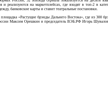
рмах России, 52 эпизода сериала локализуется на десяти язы
 и реализуются на маркетплейсах, где входят в топ-2 в кат
дежду, банковские карты и ставит театральные постановки.
лощадка «Растущие брэнды Дальнего Востока», где из 300 брэ
оссии Максим Орешкин и председатель ВЭБ.РФ Игорь Шувалов.