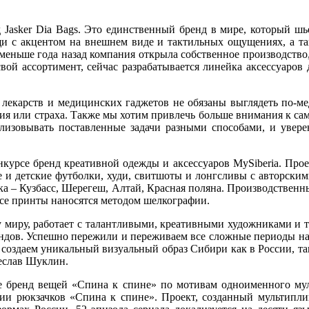
 Jasker Dia Bags. Это единственный бренд в мире, который шь
и с акцентом на внешнем виде и тактильных ощущениях, а так
 меньше года назад компания открыла собственное производств
вой ассортимент, сейчас разрабатывается линейка аксессуаров
ля лекарств и медицинских гаджетов не обязаны выглядеть по-
ения или страха. Также мы хотим привлечь больше внимания к са
лизовывать поставленные задачи разными способами, и увере
курсе бренд креативной одежды и аксессуаров MySiberia. Проек
 и детские футболки, худи, свитшоты и лонгсливы с авторскими
тика – Кузбасс, Шерегеш, Алтай, Красная поляна. Производстве
все принты наносятся методом шелкографии.
у миру, работает с талантливыми, креативными художниками и 
ндов. Успешно пережили и переживаем все сложные периоды на
оздаем уникальный визуальный образ Сибири как в России, так
чеслав Шуклин.
е бренд вещей «Спина к спине» по мотивам одноименного мул
ии рюкзачков «Спина к спине». Проект, созданный мультиплик