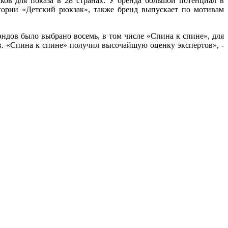
ков для показа в 28 странах. У бренда большой потенциал в
егории «Детский рюкзак», также бренд выпускает по мотивам
ндов было выбрано восемь, в том числе «Спина к спине», для
 «Спина к спине» получил высочайшую оценку экспертов», -