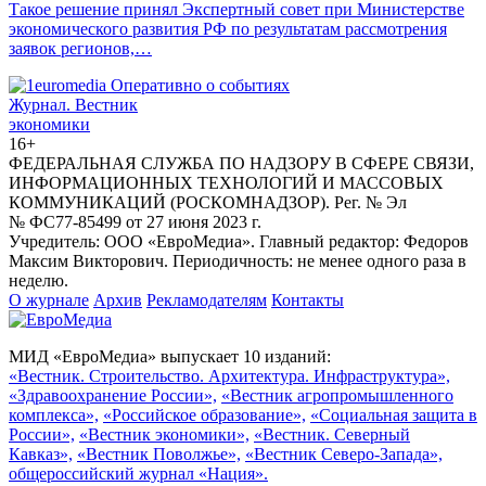
Такое решение принял Экспертный совет при Министерстве
экономического развития РФ по результатам рассмотрения
заявок регионов,…
Журнал.
Вестник
экономики
16+
ФЕДЕРАЛЬНАЯ СЛУЖБА ПО НАДЗОРУ В СФЕРЕ СВЯЗИ,
ИНФОРМАЦИОННЫХ ТЕХНОЛОГИЙ И МАССОВЫХ
КОММУНИКАЦИЙ (РОСКОМНАДЗОР). Рег. № Эл
№ ФС77-85499 от 27 июня 2023 г.
Учредитель: ООО «ЕвроМедиа». Главный редактор: Федоров
Максим Викторович. Периодичность: не менее одного раза в
неделю.
О журнале
Архив
Рекламодателям
Контакты
МИД «ЕвроМедиа» выпускает 10 изданий:
«Вестник. Строительство. Архитектура. Инфраструктура»,
«Здравоохранение России»,
«Вестник агропромышленного
комплекса»,
«Российское образование»,
«Социальная защита в
России»,
«Вестник экономики»,
«Вестник. Северный
Кавказ»,
«Вестник Поволжье»,
«Вестник Северо-Запада»,
общероссийский журнал «Нация».