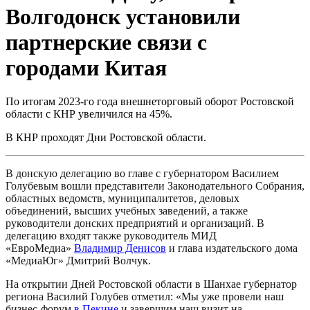
Волгодонск установили
партнерские связи с
городами Китая
По итогам 2023-го года внешнеторговый оборот Ростовской
области с КНР увеличился на 45%.
В КНР проходят Дни Ростовской области.
В донскую делегацию во главе с губернатором Василием
Голубевым вошли представители Законодательного Собрания,
областных ведомств, муниципалитетов, деловых
объединений, высших учебных заведений, а также
руководители донских предприятий и организаций. В
делегацию входят также руководитель МИД
«ЕвроМедиа»
Владимир Денисов
и глава издательского дома
«МедиаЮг» Дмитрий Волчук.
На открытии Дней Ростовской области в Шанхае губернатор
региона Василий Голубев отметил: «Мы уже провели наш
бизнес-форум
в Пекине
и завершим наш визит на