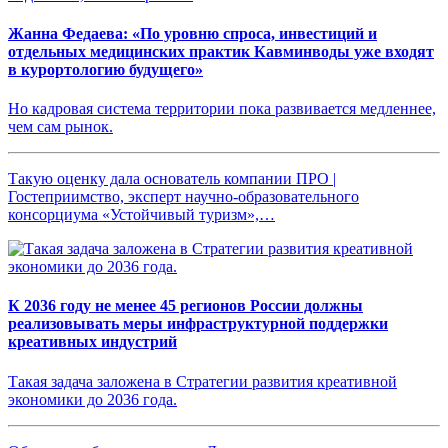
Жанна Федаева: «По уровню спроса, инвестиций и
отдельных медицинских практик Кавминводы уже входят
в курортологию будущего»
Но кадровая система территории пока развивается медленнее,
чем сам рынок.
Такую оценку дала основатель компании ПРО |
Гостеприимство, эксперт научно-образовательного
консорциума «Устойчивый туризм»,…
К 2036 году не менее 45 регионов России должны
реализовывать меры инфраструктурной поддержки
креативных индустрий
Такая задача заложена в Стратегии развития креативной
экономики до 2036 года.