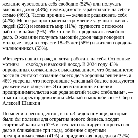
желание чувствовать себя свободно (52%) или получать
высокий доход (48%), необходимость зарабатывать на себя и
семью (46%). Частая причина — желание реализовать себя
(42%). Менее распространены стремление улучшить жизнь
людей (22%) и изменить мир (11%), трудности с поиском
работы в найме (9%). 5% хотели бы продолжить семейное
дело. О желании получать высокий доход чаще говорили
молодые люди в возрасте 18–35 лет (58%) и жители городов-
миллионников (55%).
«Четверть наших граждан хотят работать на себя. Основные
мотивы — свобода и высокий доход. В 2024 году 43%
опрошенных согласились с высказыванием, что большинство
россиян считают создание своего дела хорошим решением, а
48% уверены, что построившие успешный бизнес пользуются
уважением в обществе. Эти репутационные оценки
предпринимательства как рода занятий также стабильны», —
отметил директор дивизиона «Малый и микробизнес» Сбера
Алексей Шашкин.
По мнению респондентов, в топ-3 видов помощи, которые
были бы полезны для открытия нового бизнеса, входят
стартовый капитал (62% из тех, кто планирует открыть свое
дело в ближайшие три года), общение с другими
предпринимателями (41%) и юридическая поддержка (32%).