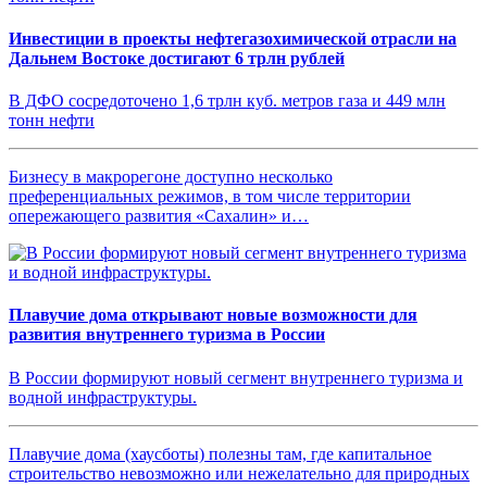
Инвестиции в проекты нефтегазохимической отрасли на
Дальнем Востоке достигают 6 трлн рублей
В ДФО сосредоточено 1,6 трлн куб. метров газа и 449 млн
тонн нефти
Бизнесу в макрорегоне доступно несколько
преференциальных режимов, в том числе территории
опережающего развития «Сахалин» и…
Плавучие дома открывают новые возможности для
развития внутреннего туризма в России
В России формируют новый сегмент внутреннего туризма и
водной инфраструктуры.
Плавучие дома (хаусботы) полезны там, где капитальное
строительство невозможно или нежелательно для природных