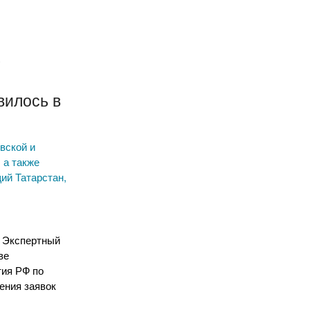
х
х
вилось в
вской и
 а также
ий Татарстан,
л Экспертный
ве
тия РФ по
ения заявок