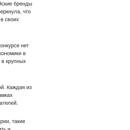
йские бренды
еркнула, что
 в своих
онкурсе нет
кономики в
 в крупных
й. Каждая из
амках
ателей.
рии, такие
ть и