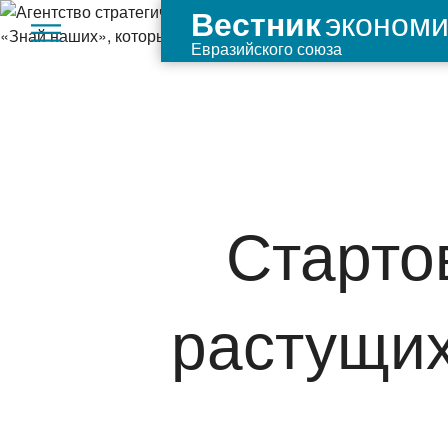
экономи
Вестник
Евразийского союза
Старто
растущих