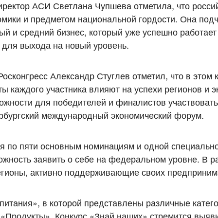
иректор АСИ Светлана Чупшева отметила, что росси
мики и предметом национальной гордости. Она подч
й и средний бизнес, который уже успешно работает
 для выхода на новый уровень.
сконгресс Александр Стуглев отметил, что в этом к
ты каждого участника влияют на успехи регионов и э
можности для победителей и финалистов участвовать
ербургский международный экономический форум.
ся по пяти основным номинациям и одной специально
ожность заявить о себе на федеральном уровне. В р
регионы, активно поддерживающие своих предприним
итания», в которой представлены различные катего
 «Продукты». Конкурс «Знай наших» стремится выяви