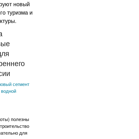
а
вые
для
реннего
сии
новый сегмент
 водной
оты) полезны
строительство
лательно для