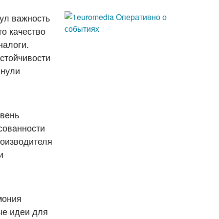
ул важность
то качество
налоги.
устойчивости
инули
овень
есованности
роизводителя
и
мония
ые идеи для