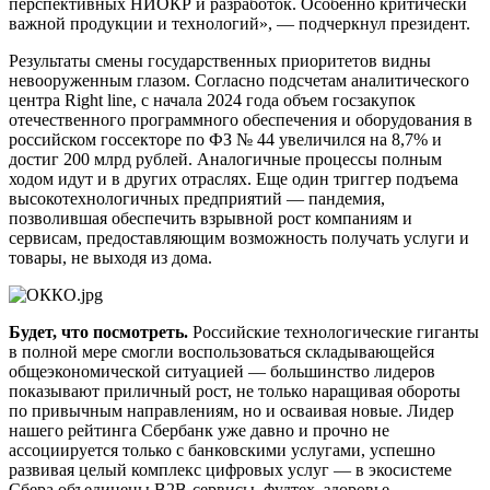
перспективных НИОКР и разработок. Особенно критически
важной продукции и технологий», — подчеркнул президент.
Результаты смены государственных приоритетов видны
невооруженным глазом. Согласно подсчетам аналитического
центра Right line, с начала 2024 года объем госзакупок
отечественного программного обеспечения и оборудования в
российском госсекторе по ФЗ № 44 увеличился на 8,7% и
достиг 200 млрд рублей. Аналогичные процессы полным
ходом идут и в других отраслях. Еще один триггер подъема
высокотехнологичных предприятий — пандемия,
позволившая обеспечить взрывной рост компаниям и
сервисам, предоставляющим возможность получать услуги и
товары, не выходя из дома.
Будет, что посмотреть.
Российские технологические гиганты
в полной мере смогли воспользоваться складывающейся
общеэкономической ситуацией — большинство лидеров
показывают приличный рост, не только наращивая обороты
по привычным направлениям, но и осваивая новые. Лидер
нашего рейтинга Сбербанк уже давно и прочно не
ассоциируется только с банковскими услугами, успешно
развивая целый комплекс цифровых услуг — в экосистеме
Сбера объединены B2B-сервисы, фудтех, здоровье,