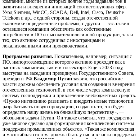
компаний, многие из которых долгие годы задавали тон в
развитии и внедрении инноваций соответствующих сфер.
Уход Siemens, WinCC, SCADA, Dell, Intel, Cisco, Deutsche
Telekom и др., с одной стороны, создал отечественной
экономике определенные проблемы, с другой — зас-та-вил
оставшиеся компании обеспечить как собственные
потребности в ПО и высокотехнологичной продукции, так и
тех, кто активно сотрудничал с иностранцами и
локализованными ими производствами.
Программы развития.
Показательна, например, ситуация с
ПО, импортозамещение которого активно проходит как в
частных компаниях, так и в госсекторе. Еще в 2023 году,
выступая на заседании президиума Государственного Совета,
президент РФ
Владимир Путин
заявил, что российские
власти должны обеспечить условия для создания и внедрения
отечественных технологий, в том числе через комплексную
систему господдержки и привлечение внебюджетных средств.
«Нужно интенсивно развивать и внедрять новые технологии,
разрабатывать новую продукцию, создавать то, что будет
определять нашу жизнь на ближайшую перспективу», —
обозначил задачи Путин. Он также отметил, что государство
уже многое сделало для формирования комплексной системы
поддержки промышленных объектов. «Такая же комплексная
и масштабная система должна быть у нас и в части поддержки