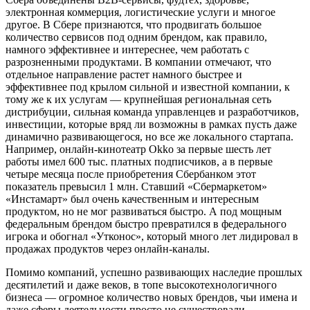
электронная коммерция, логистические услуги и многое
другое. В Сбере признаются, что продвигать большое
количество сервисов под одним брендом, как правило,
намного эффективнее и интереснее, чем работать с
разрозненными продуктами. В компании отмечают, что
отдельное направление растет намного быстрее и
эффективнее под крылом сильной и известной компании, к
тому же к их услугам — крупнейшая региональная сеть
дистрибуции, сильная команда управленцев и разработчиков,
инвестиции, которые вряд ли возможны в рамках пусть даже
динамично развивающегося, но все же локального стартапа.
Например, онлайн-кинотеатр Okko за первые шесть лет
работы имел 600 тыс. платных подписчиков, а в первые
четыре месяца после приобретения Сбербанком этот
показатель превысил 1 млн. Ставший «Сбермаркетом»
«Инстамарт» был очень качественным и интересным
продуктом, но не мог развиваться быстро. А под мощным
федеральным брендом быстро превратился в федерального
игрока и обогнал «Утконос», который много лет лидировал в
продажах продуктов через онлайн-каналы.
Помимо компаний, успешно развивающих наследие прошлых
десятилетий и даже веков, в топе высокотехнологичного
бизнеса — огромное количество новых брендов, чьи имена и
даже сферы деятельности просто не существовали