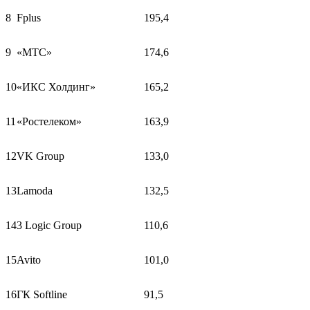
8
Fplus
195,4
9
«МТС»
174,6
10
«ИКС Холдинг»
165,2
11
«Ростелеком»
163,9
12
VK Group
133,0
13
Lamoda
132,5
14
3 Logic Group
110,6
15
Avito
101,0
16
ГК Softline
91,5