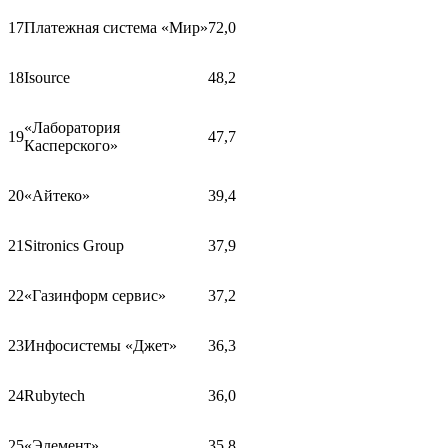
17
Платежная система «Мир»
72,0
18
Isource
48,2
«Лаборатория
19
47,7
Касперского»
20
«Айтеко»
39,4
21
Sitronics Group
37,9
22
«Газинформ сервис»
37,2
23
Инфосистемы «Джет»
36,3
24
Rubytech
36,0
25
«Элемент»
35,8