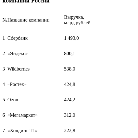
компаний России
Выручка,
№
Название компании
млрд рублей
1
Сбербанк
1 493,0
2
«Яндекс»
800,1
3
Wildberries
538,0
4
«Ростех»
424,8
5
Ozon
424,2
6
«Мегамаркет»
312,0
7
«Холдинг Т1»
222,8