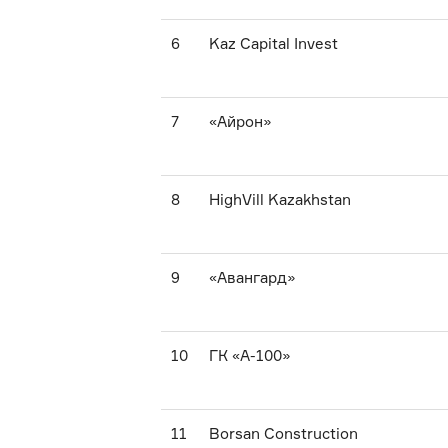
6
Kaz Capital Invest
7
«Айрон»
8
HighVill Kazakhstan
9
«Авангард»
10
ГК «А-100»
11
Borsan Construction