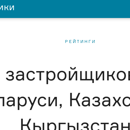
ики
РЕЙТИНГИ
 застройщико
ларуси, Казах
Кыргызста