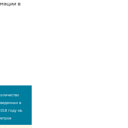
рмации в
количество
введенных в
2018 году кв.
метров