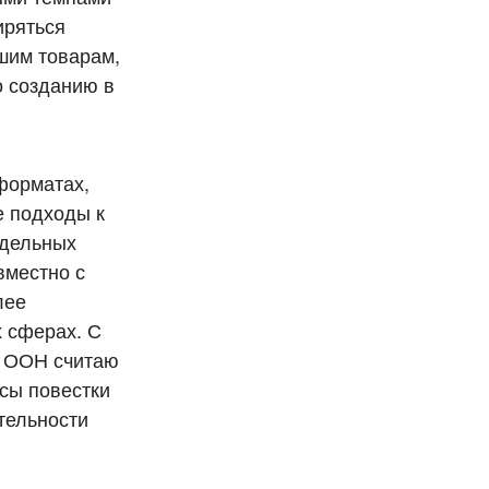
иряться
ашим товарам,
о созданию в
форматах,
е подходы к
тдельных
вместно с
лее
 сферах. С
ия ООН считаю
сы повестки
тельности