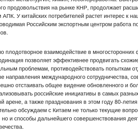
ого продовольствия на рынке КНР, продолжает расш
 АПК. У китайских потребителей растет интерес к н
роводимая Российским экспортным центром работа п
ов.
о плодотворное взаимодействие в многосторонних 
ординация позволяет эффективнее продвигать схожи
альным проблемам, противодействовать попыткам о
ые направления международного сотрудничества, со
ешно отстаивать общее видение обновленного и бо
ализовывать российские инициативы в самых разных
ой арене, а также празднования в этом году 80-лет
тельно обсуждаем с Китаем не только текущие вопро
 но и способы дальнейшего совершенствования дея
вечества.