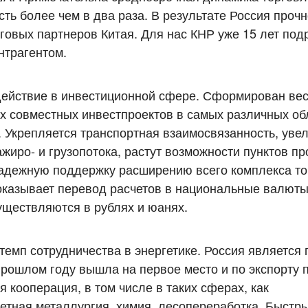
сть более чем в два раза. В результате Россия проч
говых партнеров Китая. Для нас КНР уже 15 лет под
нтрагентом.
действие в инвестиционной сфере. Сформирован ве
х совместных инвестпроектов в самых различных об
 Укрепляется транспортная взаимосвязанность, уве
жиро- и грузопотока, растут возможности пунктов пр
адежную поддержку расширению всего комплекса то
оказывает перевод расчетов в национальные валюты
уществляются в рублях и юанях.
емп сотрудничества в энергетике. Россия является
прошлом году вышла на первое место и по экспорту 
 кооперация, в том числе в таких сферах, как
ветная металлургия, химия, лесопереработка. Быстр