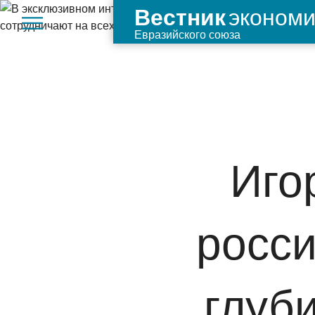
экономи
Вестник
Евразийского союза
Иго
росси
глуб