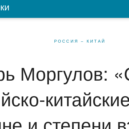
ки
РОССИЯ – КИТАЙ
рь Моргулов: «
йско-китайские
ине и степени 