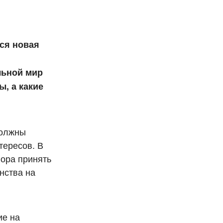
ся новая
альной мир
, а какие
должны
тересов. В
пора принять
нства на
ие на