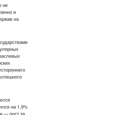
о не
ренно и
ержав на
осударствами
гулярных
траслевых
рских
устороннего
 успешного
яются
ился на 1,9%
и — рост за