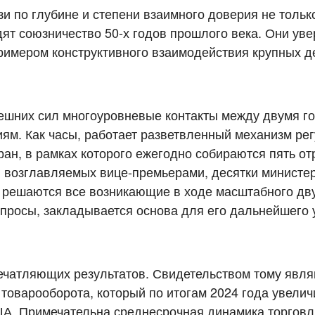
зи по глубине и степени взаимного доверия не тольк
дят союзничество 50-х годов прошлого века. Они уве
римером конструктивного взаимодействия крупных д
ешних сил многоуровневые контакты между двумя г
ям. Как часы, работает разветвленный механизм ре
тран, в рамках которого ежегодно собираются пять о
 возглавляемых вице-премьерами, десятки министе
де решаются все возникающие в ходе масштабного дв
опросы, закладывается основа для его дальнейшего
печатляющих результатов. Свидетельством тому явл
товарооборота, который по итогам 2024 года увелич
ША. Примечательна среднесрочная динамика торговл