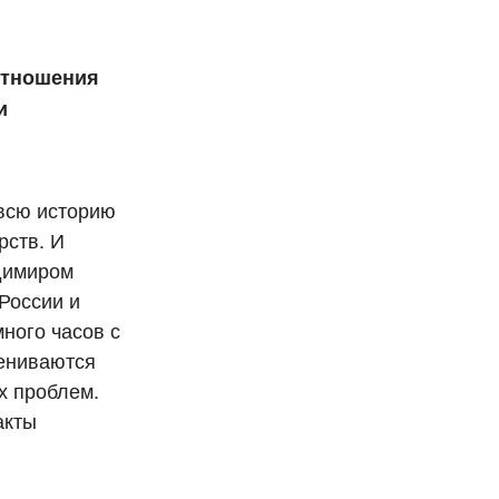
отношения
и
 всю историю
рств. И
димиром
России и
ного часов с
мениваются
х проблем.
акты