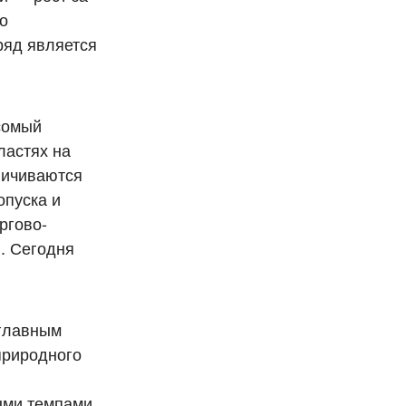
но
ряд является
сомый
ластях на
личиваются
опуска и
ргово-
. Сегодня
 главным
природного
ыми темпами