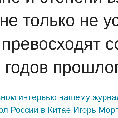
не только не у
о превосходят 
х годов прошло
вном интервью нашему журна
л России в Китае Игорь Морг