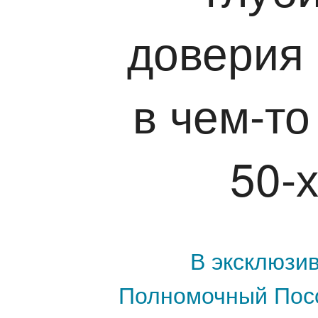
доверия 
в чем-т
50-
В эксклюзи
Полномочный Посо