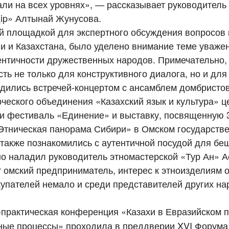
али на всех уровнях», — рассказывает руководитель
дip» Алтынай Жунусова.
 площадкой для экспертного обсуждения вопросов 
и и Казахстана, было уделено внимание теме уважен
нтичности дружественных народов. Примечательно,
ь не только для конструктивного диалога, но и для
адились встречей-концертом с ансамблем домбристо
ческого объединения «Казахский язык и культура» ц
ли фестиваль «Единение» и выставку, посвященную 
«Этническая панорама Сибири» в Омском государств
 также познакомились с аутентичной посудой для бе
но наладил руководитель этномастерской «Тур Ан» А
т омский предприниматель, интерес к этноизделиям 
окупателей немало и среди представителей других на
-практическая конференция «Казахи в Евразийском п
урные процессы» проходила в преддверии XVI Форума