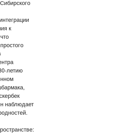
 Сибирского
интеграции
ия к
 что
 простого
в
ентра
30-летию
енном
шбармака,
скербек
он наблюдает
родностей.
ространстве: