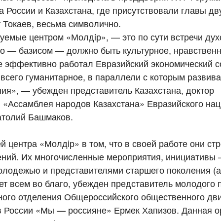
 России и Казахстана, где присутствовали главы дв
 Токаев, весьма символично.
емые центром «Молдiр», — это по сути встречи дух
го — базисом — должно быть культурное, нравственн
е эффективно работал Евразийский экономический с
всего гуманитарное, в параллели с которым развив
ия», — убежден представитель Казахстана, доктор
й «Ассамблея народов Казахстана» Евразийского на
натолий Башмаков.
й центра «Молдiр» в том, что в своей работе они ст
ений. Их многочисленные мероприятия, инициативы
олодежью и представителями старшего поколения (а
ет всем во благо, убежден представитель молодого 
ного отделения Общероссийского общественного дв
 России «Мы — россияне» Ермек Хапизов. Данная о