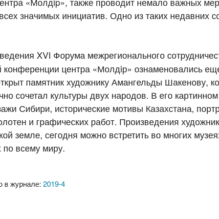
ентра «Молдip», также проводит немало важных мер
всех значимых инициатив. Одно из таких недавних 
ведения XVI Форума межрегионального сотрудничес
ой конференции центра «Молдiр» ознаменовались ещ
ткрыт памятник художнику Амангельды Шакенову, к
чно сочетал культуры двух народов. В его картинно
жи Сибири, исторические мотивы Казахстана, портр
олотен и графических работ. Произведения художник
ой земле, сегодня можно встретить во многих музея
 по всему миру.
о в журнале:
2019-4