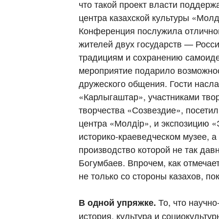
что такой проект власти поддерж
центра казахской культуры «Мол
Конференция послужила отличной
жителей двух государств — Росси
традициям и сохранению самоиде
мероприятие подарило возможност
дружеского общения. Гости насл
«Карлыгаштар», участниками твор
творчества «Созвездие», посети
центра «Молдiр», и экспозицию 
историко-краеведческом музее, а
производство которой не так дав
Богумбаев. Впрочем, как отмечае
не только со стороны казахов, п
То, что научно
В одной упряжке.
история, культура и социокульт