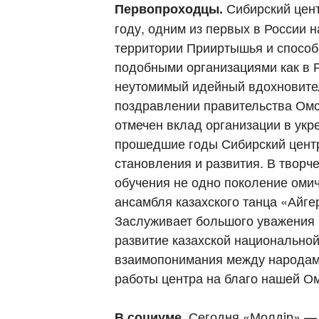
Сибирский цент
Первопроходцы.
году, одним из первых в России 
территории Прииртышья и способ
подобными организациями как в Р
неутомимый идейный вдохновите
поздравлении правительства Омс
отмечен вклад организации в ук
прошедшие годы Сибирский центр
становления и развития. В творч
обучения не одно поколение оми
ансамбля казахского танца «Айг
Заслуживает большого уважения 
развитие казахской национальной
взаимопонимания между народам
работы центра на благо нашей О
Сегодня «Молдiр» — 
В социуме.