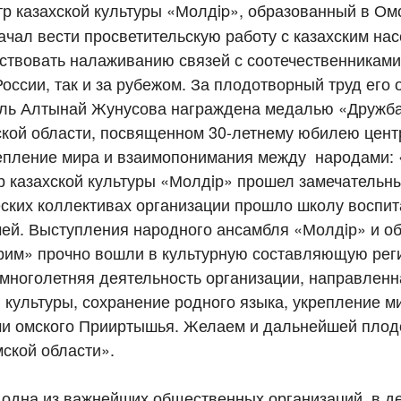
р казахской культуры «Молдip», образованный в Ом
начал вести просветительскую работу с казахским на
ствовать налаживанию связей с соотечественниками
оссии, так и за рубежом. За плодотворный труд его 
ль Алтынай Жунусова награждена медалью «Дружба
кой области, посвященном 30-летнему юбилею цент
репление мира и взаимопонимания между народами:
 казахской культуры «Молдiр» прошел замечательны
еских коллективах организации прошло школу воспит
чей. Выступления народного ансамбля «Молдiр» и о
ерим» прочно вошли в культурную составляющую рег
многолетняя деятельность организации, направленн
 культуры, сохранение родного языка, укрепление м
и омского Прииртышья. Желаем и дальнейшей плод
мской области».
одна из важнейших общественных организаций, в д