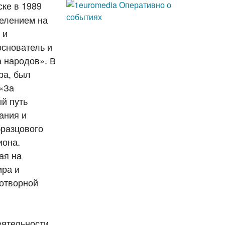
ске в 1989
селением на
 и
основатель и
 народов». В
ра, был
 «За
й путь
ания и
бразцового
иона.
ая на
ира и
отворной
еятельности