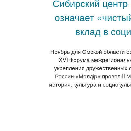
Сибирский центр 
означает «чисты
вклад в соц
Ноябрь для Омской области 
XVI Форума межрегиональн
укрепления дружественных с
России «Молдip» провел II
история, культура и социокул