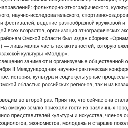
направлений: фольклорно-этнографического, культу
ного, научно-исследовательского, спортивно-оздоров
 и фестивалей, ведение разнообразной кружковой и
й всех возрастов, организация этнографических эк
о районам Омской области был издан сборник «Орна
.) — лишь малая часть тех активностей, которую еже
азахской культуры «Молдip».
освещения занимают и организуемые общественной 
ября II Международная научно-практическая конфе
тве: история, культура и социокультурные процессы
 Омской областью российских регионов, так и из Каза
водим во второй раз. Приятно, что сейчас она стал
 На омскую землю приехали гости из различных горо
нило представителей культуры и искусства, членов 
социологов, экономистов, молодежь и старшее покол