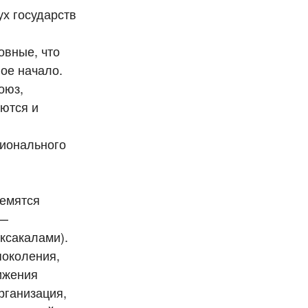
ух государств
овные, что
ое начало.
оюз,
аются и
ционального
ремятся
 —
ксакалами).
поколения,
ижения
рганизация,