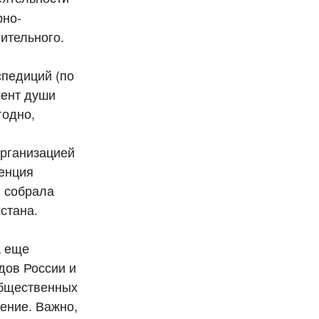
рно-
ительного.
спедиций (по
мент души
годно,
организацией
ренция
» собрала
хстана.
а еще
дов России и
общественных
ение. Важно,