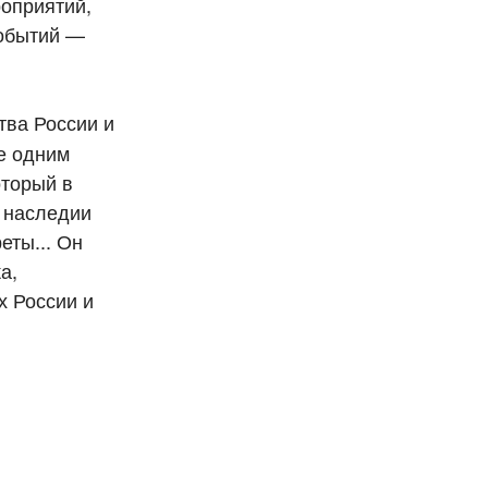
оприятий,
событий —
тва России и
е одним
оторый в
м наследии
еты... Он
а,
х России и