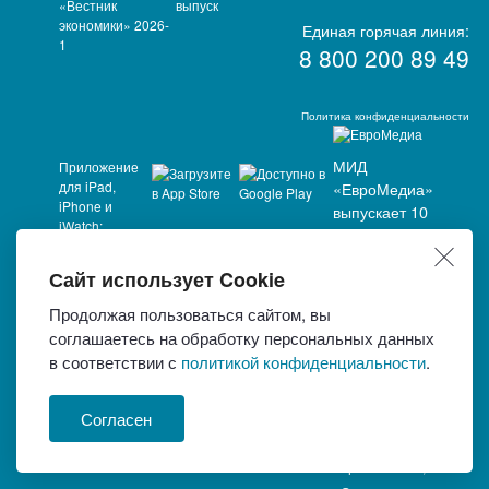
выпуск
Единая горячая линия:
8 800 200 89 49
Политика конфиденциальности
МИД
Приложение
для iPad,
«ЕвроМедиа»
iPhone и
выпускает 10
iWatch:
изданий:
«Вестник.
Сайт использует Cookie
Строительство.
Архитектура.
Продолжая пользоваться сайтом, вы
Инфраструктура»,
соглашаетесь на обработку персональных данных
«Здравоохранение
в соответствии с
политикой конфиденциальности
.
России»,
«Вестник
агропромышленного
Согласен
комплекса»,
«Российское
образование»,