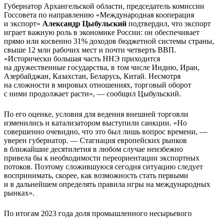
Губернатор Архангельской области, председатель комиссии
Госсовета по направлению «Международная кооперация
и экспорт»
Александр Цыбульский
подтвердил, что экспорт
играет важную роль в экономике России: он обеспечивает
прямо или косвенно 31% доходов бюджетной системы страны,
свыше 12 млн рабочих мест и почти четверть ВВП.
«Исторически большая часть ННЭ приходится
на дружественные государства, в том числе Индию, Иран,
Азербайджан, Казахстан, Беларусь, Китай. Несмотря
на сложности в мировых отношениях, торговый оборот
с ними продолжает расти», — сообщил Цыбульский.
По его оценке, условия для ведения внешней торговли
изменились и катализатором выступили санкции. «Но
совершенно очевидно, что это был лишь вопрос времени, —
уверен губернатор. — Стагнация европейских рынков
в ближайшие десятилетия в любом случае неизбежно
привела бы к необходимости переориентации экспортных
потоков. Поэтому сложившуюся сегодня ситуацию следует
воспринимать, скорее, как возможность стать первыми
и в дальнейшем определять правила игры на международных
рынках».
По итогам 2023 года доля промышленного несырьевого