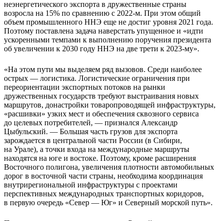
неэнергетического экспорта в дружественные страны
возросла на 15% по сравнению с 2022-м. При этом общий
объем промышленного ННЭ еще не достиг уровня 2021 года.
Поэтому поставлена задача наверстать упущенное и «идти
ускоренными темпами к выполнению поручения президента
об увеличении к 2030 году ННЭ на две трети к 2023-му».
«На этом пути мы выделяем ряд вызовов. Среди наиболее
острых — логистика. Логистические ограничения при
переориентации экспортных потоков на рынки
дружественных государств требуют выстраивания новых
маршрутов, донастройки товаропроводящей инфраструктуры,
«расшивки» узких мест и обеспечения сквозного сервиса
до целевых потребителей, — признался Александр
Цыбульский. — Большая часть грузов для экспорта
зарождается в центральной части России (в Сибири,
на Урале), а точки входа на международные маршруты
находятся на юге и востоке. Поэтому, кроме расширения
Восточного полигона, увеличения плотности автомобильных
дорог в восточной части страны, необходима координация
внутрирегиональной инфраструктуры с проектами
перспективных международных транспортных коридоров,
в первую очередь «Север — Юг» и Северный морской путь».