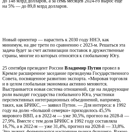
до 148 млрд долларов, а за семь месяцев 2024-го вырос еще
на 5% — до 89,8 млрд долларов.
Новый ориентир — нарастить к 2030 году ННЭ, как
минимум, на две трети по сравнению с 2023-м. Решаться эта
задача будет за счет активизации поставок в дружественные
страны, многие из которых относятся к глобальному Югу.
25 сентября президент России
Владимир Путин
провел в
Кремле расширенное заседание президиума Государственного
Совета, посвященное развитию экспорта. «Мировая торговля
и в целом глобальная экономика активно меняются.
Выстраивается новая система отношений, где на лидирующие
роли выходят государства глобального Юга, участники
перспективных интеграционных объединений, например,
таких, как БРИКС, — заявил Путин. — Для интереса: в 1992
году на долю «большой семерки» приходилось 45,5%
мирового ВВП, а в 2022-м — уже 30,5%, прогноз на 2028-й —
27,9%. Вместе с тем доля БРИКС в 1992 году составляла
16,7%, а в 2022-м — уже 31,4%, прогноз на 2028-й — 33,8%.
Это значит, формируются настоящие рынки будущего. Важно