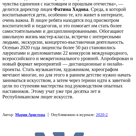
чувства единения с настоящим и прошлым отечества», —
делится директор лицея
Фатима Ходова
. Среда, в которой
воспитываются дети, особенно те, кто живет в интернате,
очень важна. В лицее ребята находятся под присмотром
воспитателей и педагогов, и это помогает им стать более
самостоятельными и дисциплинированными. Обогащают
школьную жизнь мастер-классы, встречи с интересными
людьми, экскурсии, концертно-выставочная деятельность.
Осенью 2020 года лицеисты более 50 раз становились
лауреатами и дипломантами 22 конкурсов международного,
всероссийского и межрегионального уровней. Апробирован и
новый формат мероприятий — дистанционные и онлайн-
проекты. Стать музыкантом, художником, хореографом
мечтают многие, но для этого в раннем детстве нужно начать
заниматься искусством, а затем через тернии идти к заветной
цели по ступеням мастерства под руководством опытных
наставников. Этому учат уже три десятка лет в
Республиканском лицее искусств.
|
Автор:
Мария Аристова
Опубликовано в журнале:
2020-2