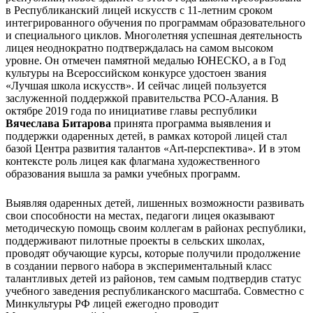
в Республиканский лицей искусств с 11-летним сроком
интегрированного обучения по программам образовательного
и специального циклов. Многолетняя успешная деятельность
лицея неоднократно подтверждалась на самом высоком
уровне. Он отмечен памятной медалью ЮНЕСКО, а в Год
культуры на Всероссийском конкурсе удостоен звания
«Лучшая школа искусств». И сейчас лицей пользуется
заслуженной поддержкой правительства РСО-Алания. В
октябре 2019 года по инициативе главы республики
Вячеслава Битарова
принята программа выявления и
поддержки одаренных детей, в рамках которой лицей стал
базой Центра развития талантов «Art-перспектива». И в этом
контексте роль лицея как флагмана художественного
образования вышла за рамки учебных программ.
Выявляя одаренных детей, лишенных возможности развивать
свои способности на местах, педагоги лицея оказывают
методическую помощь своим коллегам в районах республики,
поддерживают пилотные проекты в сельских школах,
проводят обучающие курсы, которые получили продолжение
в создании первого набора в экспериментальный класс
талантливых детей из районов, тем самым подтвердив статус
учебного заведения республиканского масштаба. Совместно с
Минкультуры РФ лицей ежегодно проводит