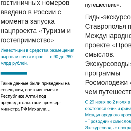
гостиничных номеров
введено в России с
Гиды-экскурс
момента запуска
Ставрополья 
нацпроекта «Туризм и
Международн
гостеприимство»
проекте «Про
Инвестиции в средства размещения
смыслов.
выросли почти втрое — с 90 до 260
Экскурсоводы
млрд рублей.
программы
Росмолодежи 
Такие данные были приведены на
совещании, состоявшемся в
чем путешест
Республике Алтай под
С 29 июня по 2 июля 
председательством премьер-
состоялся очный фин
министра РФ Михаила…
Международного прое
«Проводники смыслов
Экскурсоводы» прогр