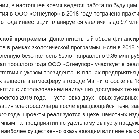
ании, в настоящее время ведется работа по будущим 
тия в ООО «Огнеупор» в 2018 году потрачено практ
го года инвестиции планируется увеличить до 97 млн
Дополнительный объем финансир
еской программы.
в в рамках экологической программы. Если в 2018 г
ленную безопасность было направлено 9,35 млн руб.
мая прошлого года ООО «Огнеупор» участвует в реа
етствии с указом президента. В планах предприятия 
 веществ в атмосферу в городе Магнитогорске на 18
риятия с использованием наилучших доступных техно
оектов 2019 года — установка двух новых рукавных
ация электрофильтра после вращающейся печи, за
ого года. Проекты реализуются в цехе шамотных изд
емным на предприятии по удельному выпуску продук
 и наиболее существенно оказывающим влияние на 