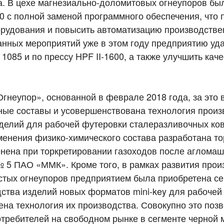
да. В цехе магнезиально-доломитовых огнеупоров бы
0 с полной заменой программного обеспечения, что
рудования и повысить автоматизацию производстве
анных мероприятий уже в этом году предприятию уд
085 и по прессу HPF II-1600, а также улучшить каче
неупор», основанной в феврале 2018 года, за это 
ые составы и усовершенствована технология произ
делий для рабочей футеровки сталеразливочных ко
менения физико-химического состава разработана то
нена при торкретировании газоходов после агломаш
 5 ПАО «ММК». Кроме того, в рамках развития прои
тых огнеупоров предприятием была приобретена с
дства изделий новых форматов mini-key для рабочей
на технология их производства. Совокупно это поз
требителей на свободном рынке в сегменте черной 