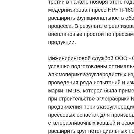
третий в начале ноября этого го
модернизирован пресс HPF II-160
расширить функциональность обо
процесса. В результате реализов
внеплановые простои по прессам 1
продукции.
Инжиниринговой службой ООО «Ог
успешно подготовлены оптимальн
алюмопериклазоуглеродистых из
проведения ряда испытаний и из
марки ТМЦВ, которая была приме
при строительстве аглофабрики №
продвижения периклазоуглеродис
прессовых оснасток для произво
сталеразливочных ковшей и освое
расширить круг потенциальных по