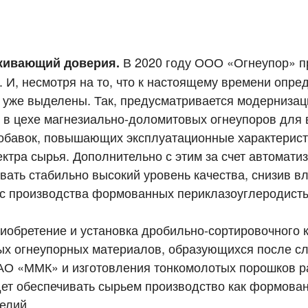
В 2020 году ООО «Огнеупор» 
живающий доверия.
. И, несмотря на то, что к настоящему времени опре
е уже выделены. Так, предусматривается модернизац
 в цехе магнезиально-доломитовых огнеупоров для
обавок, повышающих эксплуатационные характерист
ктра сырья. Дополнительно с этим за счет автомати
ать стабильно высокий уровень качества, снизив в
сс производства формованных периклазоуглеродист
риобретение и установка дробильно-сортировочного 
ых огнеупорных материалов, образующихся после с
АО «ММК» и изготовления тонкомолотых порошков р
ет обеспечивать сырьем производство как формован
елий.