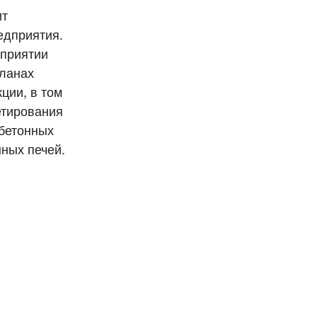
ит
едприятия.
дприятии
планах
ции, в том
етирования
 бетонных
ных печей.