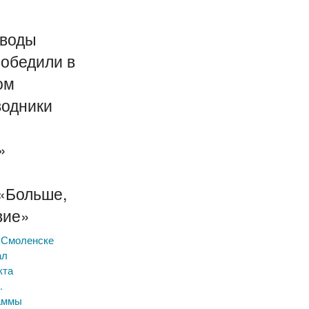
оводы
победили в
ом
водники
»
«Больше,
вие»
в Смоленске
ал
кта
.
аммы