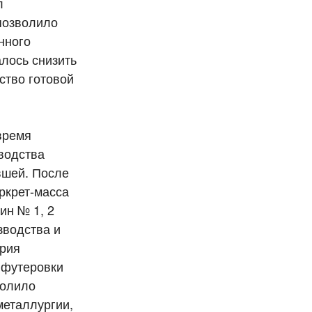
л
 позволило
нного
алось снизить
ство готовой
время
водства
вшей. После
ркрет-масса
ин № 1, 2
зводства и
ерия
 футеровки
волило
металлургии,