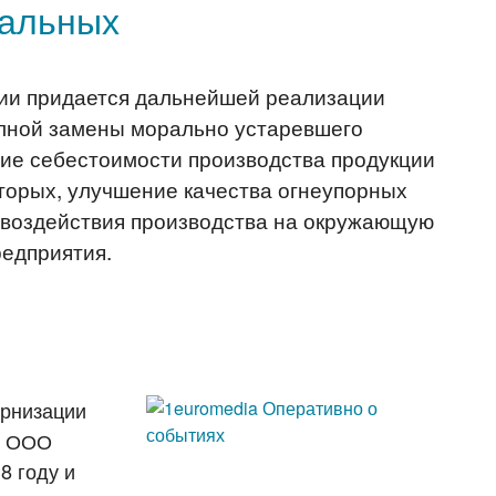
иальных
тии придается дальнейшей реализации
олной замены морально устаревшего
ние себестоимости производства продукции
вторых, улучшение качества огнеупорных
е воздействия производства на окружающую
редприятия.
ернизации
й ООО
8 году и