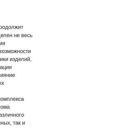
продолжит
делен не весь
ия
 возможности
ики изделий,
зации
лияние
ых
комплекса
лома
азличного
ных, так и