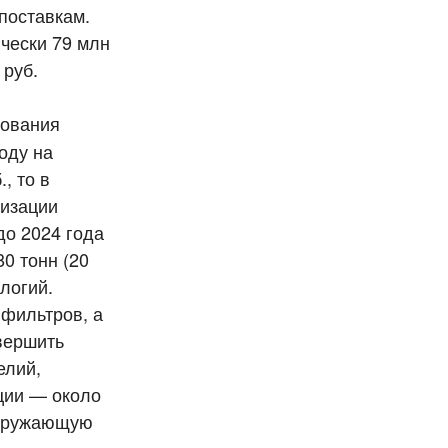
поставкам.
ически 79 млн
 руб.
ования
оду на
, то в
лизации
до 2024 года
0 тонн (20
логий.
 фильтров, а
вершить
елий,
ции — около
окружающую