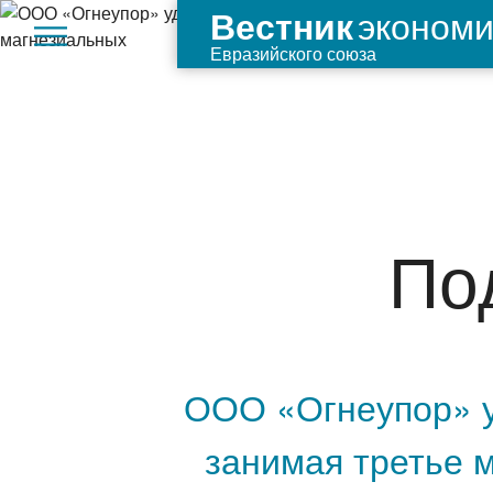
экономи
Вестник
Евразийского союза
По
ООО «Огнеупор» у
занимая третье 