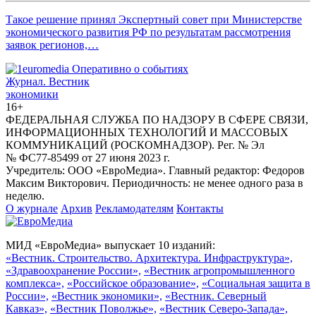
Такое решение принял Экспертный совет при Министерстве
экономического развития РФ по результатам рассмотрения
заявок регионов,…
Журнал.
Вестник
экономики
16+
ФЕДЕРАЛЬНАЯ СЛУЖБА ПО НАДЗОРУ В СФЕРЕ СВЯЗИ,
ИНФОРМАЦИОННЫХ ТЕХНОЛОГИЙ И МАССОВЫХ
КОММУНИКАЦИЙ (РОСКОМНАДЗОР). Рег. № Эл
№ ФС77-85499 от 27 июня 2023 г.
Учредитель: ООО «ЕвроМедиа». Главный редактор: Федоров
Максим Викторович. Периодичность: не менее одного раза в
неделю.
О журнале
Архив
Рекламодателям
Контакты
МИД «ЕвроМедиа» выпускает 10 изданий:
«Вестник. Строительство. Архитектура. Инфраструктура»,
«Здравоохранение России»,
«Вестник агропромышленного
комплекса»,
«Российское образование»,
«Социальная защита в
России»,
«Вестник экономики»,
«Вестник. Северный
Кавказ»,
«Вестник Поволжье»,
«Вестник Северо-Запада»,