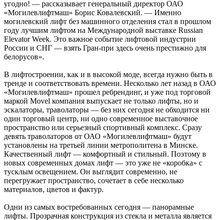
угодно! — рассказывает генеральный директор ОАО
«Могилевлифтмаш» Борис Ковалевский. — Именно
могилевский лифт без машинного отделения стал в прошлом
году лучшим лифтом на Международной выставке Russian
Elevator Week. Это важное событие лифтовой индустрии
России и СНГ — взять Гран-при здесь очень престижно для
белорусов».
В лифтостроении, как и в высокой моде, всегда нужно быть в
тренде и соответствовать времени. Несколько лет назад в ОАО
«Могилевлифтмаш» прошел ребрендинг, и уже под торговой
маркой Movel компания выпускает не только лифты, но и
эскалаторы, траволаторы — без них сегодня не обходится ни
один торговый центр, ни одно современное выставочное
пространство или серьезный спортивный комплекс. Сразу
девять траволаторов от ОАО «Могилевлифтмаш» будут
установлены на третьей линии метрополитена в Минске.
Качественный лифт — комфортный и стильный. Поэтому в
новых современных домах лифт — это уже не «коробка» с
тусклым освещением. Он выглядит современно, не
перегружает пространство, сочетает в себе несколько
материалов, цветов и фактур.
Одни из самых востребованных сегодня — панорамные
лифты. Прозрачная конструкция из стекла и металла является