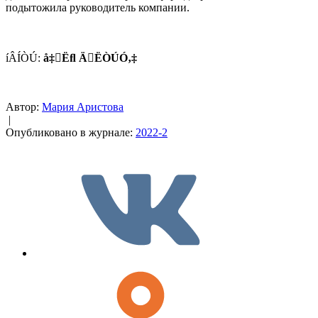
подытожила руководитель компании.
íÂÍÒÚ:
å‡Ëﬂ ÄËÒÚÓ‚‡
Автор:
Мария Аристова
|
Опубликовано в журнале:
2022-2