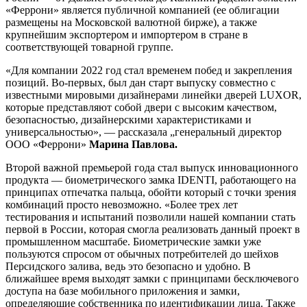
«Феррони» является публичной компанией (ее облигации
размещены на Московской валютной бирже), а также
крупнейшим экспортером и импортером в стране в
соответствующей товарной группе.
«Для компании 2022 год стал временем побед и закрепления
позиций. Во-первых, был дан старт выпуску совместно с
известными мировыми дизайнерами линейки дверей LUXOR,
которые представляют собой двери с высоким качеством,
безопасностью, дизайнерскими характеристиками и
универсальностью», — рассказала „генеральный директор
ООО «Феррони»
Марина Павлова.
Второй важной премьерой года стал выпуск инновационного
продукта — биометрического замка IDENTI, работающего на
принципах отпечатка пальца, обойти который с точки зрения
комбинаций просто невозможно. «Более трех лет
тестирования и испытаний позволили нашей компании стать
первой в России, которая смогла реализовать данный проект в
промышленном масштабе. Биометрические замки уже
пользуются спросом от обычных потребителей до шейхов
Персидского залива, ведь это безопасно и удобно. В
ближайшее время выходят замки с принципами бесключевого
доступа на базе мобильного приложения и замки,
определяющие собственника по идентификации лица. Также