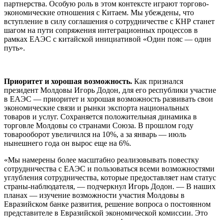
партнерства. Особую роль в этом контексте играют торгово-
экономические отношения с Китаем. Мы убеждены, что
вступление в силу соглашения о сотрудничестве с КНР станет
шагом на пути сопряжения интеграционных процессов в
рамках ЕАЭС с китайской инициативой «Один пояс — один
путь».
Приоритет и хорошая
возможность.
Как признался
президент Молдовы Игорь Додон, для его республики участие
в ЕАЭС — приоритет и хорошая возможность развивать свои
экономические связи и рынки экспорта национальных
товаров и услуг. Сохраняется положительная динамика в
торговле Молдовы со странами Союза. В прошлом году
товарооборот увеличился на 10%, а за январь — июль
нынешнего года он вырос еще на 6%.
«Мы намерены более масштабно реализовывать повестку
сотрудничества с ЕАЭС и пользоваться всеми возможностями
углубления сотрудничества, которые предоставляет нам статус
страны-наблюдателя, — подчеркнул Игорь Додон. — В наших
планах — изучение возможности участия Молдовы в
Евразийском банке развития, решение вопроса о постоянном
представителе в Евразийской экономической комиссии. Это