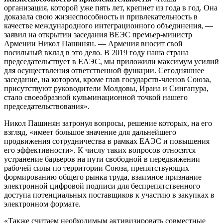
организация, которой уже пять лет, крепнет из года в год. Она
доказала свою жизнеспособность и привлекательность в
качестве международного интеграционного объединения, —
заявил на открытии заседания ВЕЭС премьер-министр
Армении Никол Пашинян. — Армения вносит свой
посильный вклад в это дело. В 2019 году наша страна
председательствует в ЕАЭС, мы приложили максимум усилий
для осуществления ответственной функции. Сегодняшнее
заседание, на котором, кроме глав государств-членов Союза,
присутствуют руководители Молдовы, Ирана и Сингапура,
стало своеобразной кульминационной точкой нашего
председательствования».
Никол Пашинян затронул вопросы, решение которых, на его
взгляд, «имеет большое значение для дальнейшего
продвижения сотрудничества в рамках ЕАЭС и повышения
его эффективности». К числу таких вопросов относятся
устранение барьеров на пути свободной в передвижении
рабочей силы по территории Союза, препятствующих
формированию общего рынка труда, взаимное признание
электронной цифровой подписи для беспрепятственного
доступа потенциальных поставщиков к участию в закупках в
электронном формате.
«Также считаем необходимым активизировать совместные