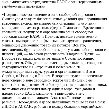
экономического сотрудничества ЕАЭС с заинтересованными
зарубежными партнерами.
«Подписанное соглашение о зоне свободной торговли с
Сингапуром создаст благоприятные условия для наращивания
встречных экспортно-импортных операций, углубления
кооперации в самых разных сферах. Реализация Временного
соглашения, ведущего к образованию зоны свободной
торговли между ЕАЭС и Ираном, позволит значительно
снизить импортные тарифы, отменить другие ограничения,
мешающие движению товарных потоков. Все это,
несомненно, будет способствовать росту взаимной торговли и
инвестиций, — выразил уверенность Владимир Путин. —
Вообще география контактов нашего Союза постоянно
расширяется. Объединение ведет предметные переговоры о
сотрудничестве с 13 странами и более чем с 20
международными структурами и организациями. Это и
Сербия, и Израиль, и Египет. Вскоре стартуют аналогичные
переговоры о зоне свободной торговли с Индией с ее
колоссальным рынком. Это быстро развивающаяся экономика,
по темпам она сегодня номер один в мире. Уже давно и
плодотворно ЕАЭС расширяет взаимодействие с
динамичными экономиками Азиатско-Тихоокеанского
региона. Необходимо и далее налаживать тесные связи Союза
с ШОС и АСЕАН, работать в пользу большого евразийского