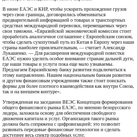
В июне ЕАЭС и КНР, чтобы ускорить прохождение грузов
через свои границы, договорились обмениваться
предварительной информацией о товарах и транспортных
средствах международной перевозки, перемещаемых через
свои таможни. «Евразийской экономической комиссии стоит
проработать аналогичное соглашение с Европейским союзом,
чтобы сделать сухопутный путь из Китая в Европу через наши
страны наиболее привлекательным, — считает Александр
Лукашенко. — Для расширения международной повестки
ЕАЭС нужно уделить особое внимание странам дальней дуги,
где наши товары и услуги пока еще мало узнаваемы.
Предлагаем Евразийскому банку развития подключиться к
этому направлению. Нашим национальным банкам развития
и другим финансовым учреждениям также стоит поискать
формы для более плотного взаимодействия как внутри Союза,
так и на внешнем контуре».
Утвержденная на заседании ВЕЭС Концепция формирования
общего финансового рынка ЕАЭС, по мнению белорусского
лидера, заложила основу для обеспечения свободного
движения капитала и услуг. Организация такого рынка
должна быть сопряжена с цифровизацией: это позволит
развивать передовые финансовые технологии и сделать
доступнее весь спектр подобных услуг.