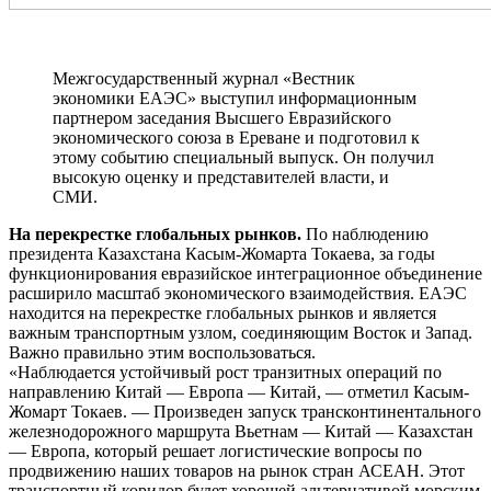
Межгосударственный журнал «Вестник
экономики ЕАЭС» выступил информационным
партнером заседания Высшего Евразийского
экономического союза в Ереване и подготовил к
этому событию специальный выпуск. Он получил
высокую оценку и представителей власти, и
СМИ.
На перекрестке глобальных рынков.
По наблюдению
президента Казахстана Касым-Жомарта Токаева, за годы
функционирования евразийское интеграционное объединение
расширило масштаб экономического взаимодействия. ЕАЭС
находится на перекрестке глобальных рынков и является
важным транспортным узлом, соединяющим Восток и Запад.
Важно правильно этим воспользоваться.
«Наблюдается устойчивый рост транзитных операций по
направлению Китай — Европа — Китай, — отметил Касым-
Жомарт Токаев. — Произведен запуск трансконтинентального
железнодорожного маршрута Вьетнам — Китай — Казахстан
— Европа, который решает логистические вопросы по
продвижению наших товаров на рынок стран АСЕАН. Этот
транспортный коридор будет хорошей альтернативой морским