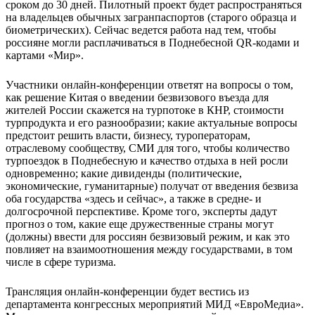
сроком до 30 дней. Пилотный проект будет распространяться
на владельцев обычных загранпаспортов (старого образца и
биометрических). Сейчас ведется работа над тем, чтобы
россияне могли расплачиваться в Поднебесной QR-кодами и
картами «Мир».
Участники онлайн-конференции ответят на вопросы о том,
как решение Китая о введении безвизового въезда для
жителей России скажется на турпотоке в КНР, стоимости
турпродукта и его разнообразии; какие актуальные вопросы
предстоит решить власти, бизнесу, туроператорам,
отраслевому сообществу, СМИ для того, чтобы количество
турпоездок в Поднебесную и качество отдыха в ней росли
одновременно; какие дивиденды (политические,
экономические, гуманитарные) получат от введения безвиза
оба государства «здесь и сейчас», а также в средне- и
долгосрочной перспективе. Кроме того, эксперты дадут
прогноз о том, какие еще дружественные страны могут
(должны) ввести для россиян безвизовый режим, и как это
повлияет на взаимоотношения между государствами, в том
числе в сфере туризма.
Трансляция онлайн-конференции будет вестись из
департамента конгрессных мероприятий МИД «ЕвроМедиа».