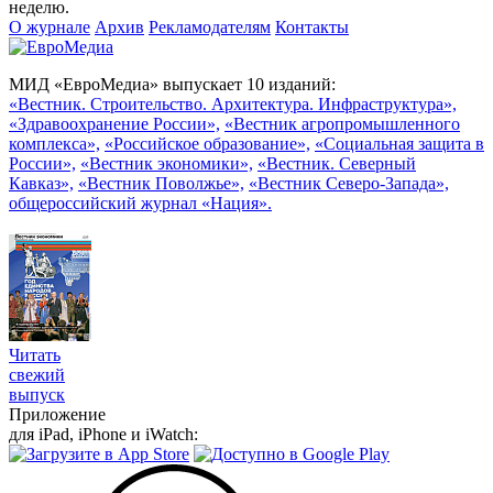
неделю.
О журнале
Архив
Рекламодателям
Контакты
МИД «ЕвроМедиа» выпускает 10 изданий:
«Вестник. Строительство. Архитектура. Инфраструктура»,
«Здравоохранение России»,
«Вестник агропромышленного
комплекса»,
«Российское образование»,
«Социальная защита в
России»,
«Вестник экономики»,
«Вестник. Северный
Кавказ»,
«Вестник Поволжье»,
«Вестник Северо-Запада»,
общероссийский журнал «Нация».
Читать
свежий
выпуск
Приложение
для iPad, iPhone и iWatch: