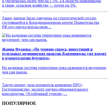
и увеличилась более чем на 1,5%, а в области информации
и связи, сельском хозяйстве — почти на 5%.
Такие данные были озвучены на стратегической сессии,
состоявшейся в Координационном центре Правительства
РФ под председательством…
Жанна Федаева: «По уровню спроса, инвестиций и
отдельных медицинских практик Кавминводы уже входят
в курортологию будущего»
Но кадровая система территории пока развивается медленнее,
чем сам рынок.
Такую оценку дала основатель компании ПРО |
Гостеприимство, эксперт научно-образовательного
консорциума «Устойчивый туризм»,…
ПОПУЛЯРНОЕ