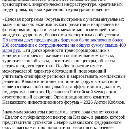
транспортной, энергетической инфраструктуре, креативным
индустриям, здравоохранению и культурной повестке.
«Деловая программа Форума выстроена с учетом актуальных
задач социально-экономического развития и направлена на
формирование практических механизмов взаимодействия
между государством, бизнесом и экспертным сообществом.
По итогам двух предыдущих форумов было заключено более
230 соглашений о сотрудничестве на общую сумму свыше 460
млрд руб
. Эти договоренности трансформировались в
конкретные проекты: жилые и гостиничные комплексы,
туристические объекты, логистические центры, объекты
ветро- и гидроэнергетики. Особое значение имеет
межотраслевой характер обсуждений, позволяющий
учитывать специфику регионов и вырабатывать комплексные
решения. Кавказский инвестиционной форум в этой связи
является идеальной площадкой для эффективного диалога», –
подчеркнул советник Президента Российской Федерации,
ответственный секретарь Организационного комитета
Кавказского инвестиционного форума – 2026 Антон Кобяков.
Значимым элементом программы этого года станет сессия
«Диалог с губернатором: вектор на Кавказ», в рамках которой
представители субъектов Северо-Кавказского федерального
округа расскажут про приоритеты развития и ключевые