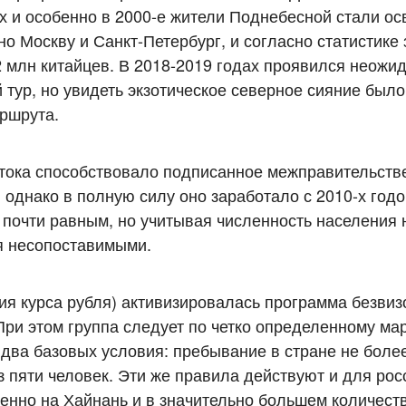
-х и особенно в 2000-е жители Поднебесной стали ос
о Москву и Санкт-Петербург, и согласно статистике 
2 млн китайцев. В 2018-2019 годах проявился неожи
й тур, но увидеть экзотическое северное сияние был
ршрута.
потока способствовало подписанное межправительств
 однако в полную силу оно заработало с 2010-х годо
 почти равным, но учитывая численность населения
ся несопоставимыми.
ния курса рубля) активизировалась программа безвиз
 При этом группа следует по четко определенному ма
два базовых условия: пребывание в стране не боле
з пяти человек. Эти же правила действуют и для рос
нно на Хайнань и в значительно большем количеств