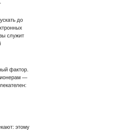
.
ускать до
ектронных
изы служит
й
ный фактор.
нсионерам —
влекателен:
екают: этому