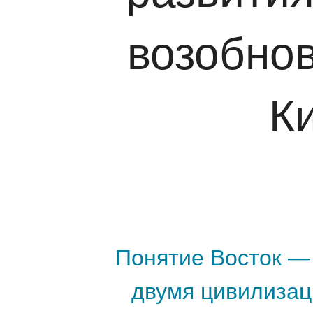
возобнов
К
Понятие Восток —
двумя цивилизаци