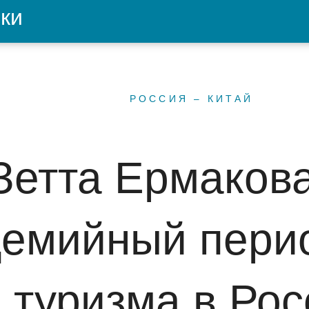
ки
РОССИЯ – КИТАЙ
Зетта Ермакова
демийный пери
 туризма в Рос