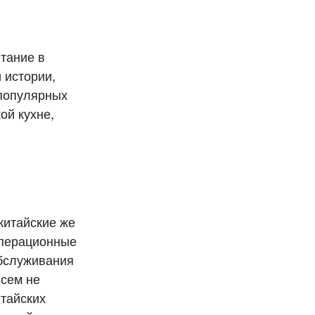
тание в
 истории,
 популярных
ой кухне,
китайские же
операционные
обслуживания
всем не
итайских