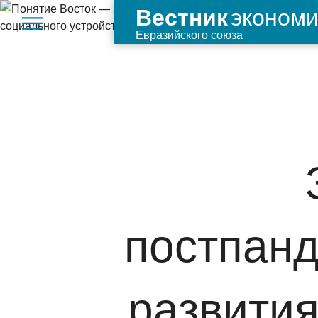
экономи
Вестник
Евразийского союза
постпан
развития