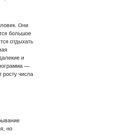
еловек. Они
ется большое
ются отдыхать
ная
далекие и
программа —
т росту числа
бывание
я, но