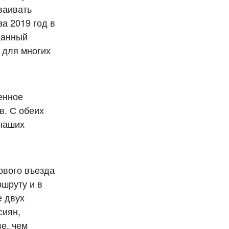
ваивать
за 2019 год в
данный
о для многих
енное
в. С обеих
 наших
ового въезда
ршруту и в
е двух
сиян,
е, чем