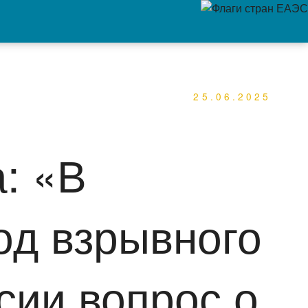
25.06.2025
: «В
од взрывного
сии вопрос о