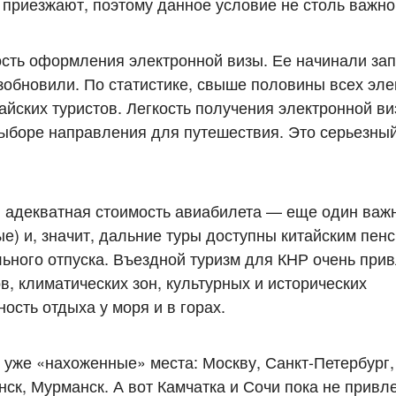
е приезжают, поэтому данное условие не столь важно
сть оформления электронной визы. Ее начинали зап
зобновили. По статистике, свыше половины всех эл
тайских туристов. Легкость получения электронной в
ыборе направления для путешествия. Это серьезны
в, адекватная стоимость авиабилета — еще один важ
е) и, значит, дальние туры доступны китайским пе
ельного отпуска. Въездной туризм для КНР очень при
в, климатических зон, культурных и исторических
ость отдыха у моря и в горах.
 в уже «нахоженные» места: Москву, Санкт-Петербург,
ск, Мурманск. А вот Камчатка и Сочи пока не привл