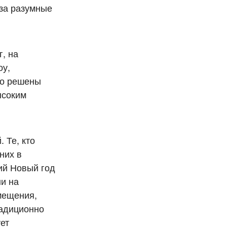
 за разумные
, на
оу,
шо решены
ысоким
 Те, кто
них в
ий Новый год
ни на
мещения,
радиционно
ет