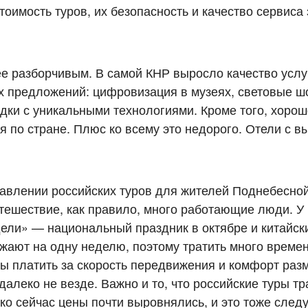
тоимость туров, их безопасность и качество сервиса
ее разборчивым. В самой КНР выросло качество услуг
х предложений: цифровизация в музеях, световые ш
адки с уникальными технологиями. Кроме того, хоро
 по стране. Плюс ко всему это недорого. Отели с в
тавлении российских туров для жителей Поднебесной.
тешествие, как правило, много работающие люди. У 
дели» — национальный праздник в октябре и китайск
жают на одну неделю, поэтому тратить много време
вы платить за скорость передвижения и комфорт раз
далеко не везде. Важно и то, что российские туры т
о сейчас цены почти выровнялись, и это тоже следу