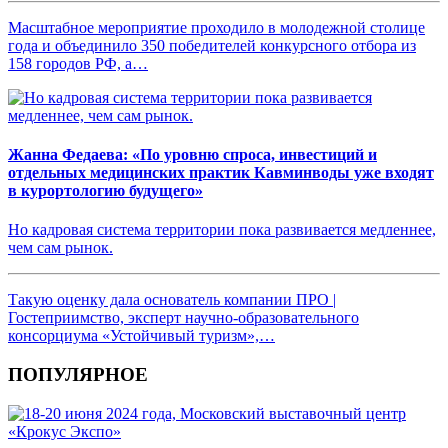
Масштабное мероприятие проходило в молодежной столице
года и объединило 350 победителей конкурсного отбора из
158 городов РФ, а…
Жанна Федаева: «По уровню спроса, инвестиций и
отдельных медицинских практик Кавминводы уже входят
в курортологию будущего»
Но кадровая система территории пока развивается медленнее,
чем сам рынок.
Такую оценку дала основатель компании ПРО |
Гостеприимство, эксперт научно-образовательного
консорциума «Устойчивый туризм»,…
ПОПУЛЯРНОЕ