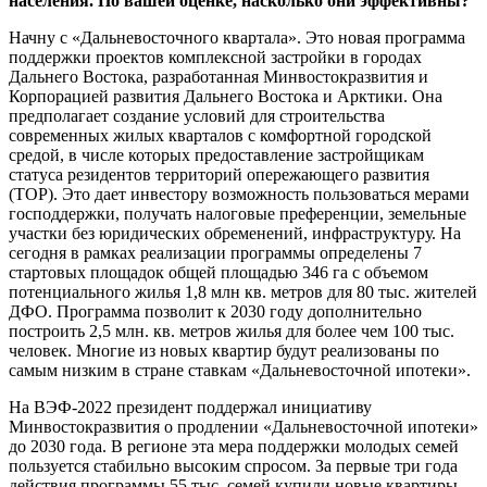
населения. По вашей оценке, насколько они эффективны?
Начну с «Дальневосточного квартала». Это новая программа
поддержки проектов комплексной застройки в городах
Дальнего Востока, разработанная Минвостокразвития и
Корпорацией развития Дальнего Востока и Арктики. Она
предполагает создание условий для строительства
современных жилых кварталов с комфортной городской
средой, в числе которых предоставление застройщикам
статуса резидентов территорий опережающего развития
(ТОР). Это дает инвестору возможность пользоваться мерами
господдержки, получать налоговые преференции, земельные
участки без юридических обременений, инфраструктуру. На
сегодня в рамках реализации программы определены 7
стартовых площадок общей площадью 346 га с объемом
потенциального жилья 1,8 млн кв. метров для 80 тыс. жителей
ДФО. Программа позволит к 2030 году дополнительно
построить 2,5 млн. кв. метров жилья для более чем 100 тыс.
человек. Многие из новых квартир будут реализованы по
самым низким в стране ставкам «Дальневосточной ипотеки».
На ВЭФ-2022 президент поддержал инициативу
Минвостокразвития о продлении «Дальневосточной ипотеки»
до 2030 года. В регионе эта мера поддержки молодых семей
пользуется стабильно высоким спросом. За первые три года
действия программы 55 тыс. семей купили новые квартиры.