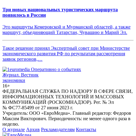
Три новых национальных туристических маршрута
появилось в России
Это маршруты Кемеровской и Мурманской областей, а также
маршрут, объединяющий Татарстан, Чувашию и Марий Эл.
Такое решение принял Экспертный совет при Министерстве
экономического развития РФ по результатам рассмотрения
заявок регионов,…
Журнал.
Вестник
экономики
16+
ФЕДЕРАЛЬНАЯ СЛУЖБА ПО НАДЗОРУ В СФЕРЕ СВЯЗИ,
ИНФОРМАЦИОННЫХ ТЕХНОЛОГИЙ И МАССОВЫХ
КОММУНИКАЦИЙ (РОСКОМНАДЗОР). Рег. № Эл
№ ФС77-85499 от 27 июня 2023 г.
Учредитель: ООО «ЕвроМедиа». Главный редактор: Федоров
Максим Викторович. Периодичность: не менее одного раза в
неделю.
О журнале
Архив
Рекламодателям
Контакты