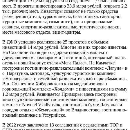
инвестиций 137,2 млрд рублей и созданием 11,9 тыс. рабочих
мест. В проекты инвестировано 33,9 млрд рублей, открыто 2,2
тыс. рабочих мест. Инвесторы создают не только средства
размещения (отели, туркомплексы, базы отдыха, санаторно-
курортные комплексы, глэмпинги), но и придорожные
сервисы, спортивно-развлекательные, тематические парки,
места массового отдыха, визит-центры.
В ДФО успешно реализовано 25 проектов с объемом
инвестиций 14 млрд рублей. Многие из них хорошо известны.
На Сахалине это водно-оздоровительный комплекс с
двухуровневым аквапарком и гостиницей, коттеджный апарт-
отель и новый корпус отеля «Мега Палас». На Камчатке
построены гостинично-развлекательный комплекс «Лагуна» в
с. Паратунка, мотопарк, культурно-туристский комплекс
«Этнодеревня» и семейный развлекательный парк «Замания».
В п. Солнечном Хабаровского края модернизирован
горнолыжный комплекс «Холдоми» с инвестициями на сумму
1,2 млрд рублей. Развивается Приморье: здесь построены
многофункциональный гостиничный комплекс, гостиничный
комплекс Novotel Vladivostoк, гостиница в бухте Лазурная и
городок отдыха «Жемчужный» во Владивостоке, гостинично-
водный комплекс в Уссурийске.
В 2022 году заключено 13 соглашений с резидентами ТОР и