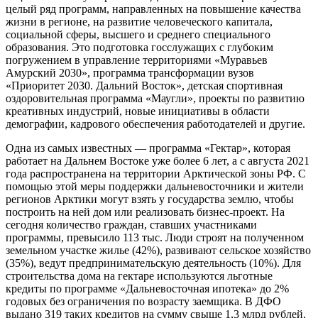
целый ряд программ, направленных на повышение качества
жизни в регионе, на развитие человеческого капитала,
социальной сферы, высшего и среднего специального
образования. Это подготовка госслужащих с глубоким
погружением в управление территориями «Муравьев
Амурский 2030», программа трансформации вузов
«Приоритет 2030. Дальний Восток», детская спортивная
оздоровительная программа «Маугли», проекты по развитию
креативных индустрий, новые инициативы в области
демографии, кадрового обеспечения работодателей и другие.
Одна из самых известных — программа «Гектар», которая
работает на Дальнем Востоке уже более 6 лет, а с августа 2021
года распространена на территории Арктической зоны РФ. С
помощью этой меры поддержки дальневосточники и жители
регионов Арктики могут взять у государства землю, чтобы
построить на ней дом или реализовать бизнес-проект. На
сегодня количество граждан, ставших участниками
программы, превысило 113 тыс. Люди строят на полученном
земельном участке жилье (42%), развивают сельское хозяйство
(35%), ведут предпринимательскую деятельность (10%). Для
строительства дома на гектаре используются льготные
кредиты по программе «Дальневосточная ипотека» до 2%
годовых без ограничения по возрасту заемщика. В ДФО
выдано 319 таких кредитов на сумму свыше 1,3 млрд рублей.