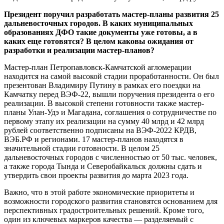
Президент поручил разработать мастер-планы развития 25
дальневосточных городов. В каких муниципальных
образованиях ДФО такие документы уже готовы, а в
каких еще готовятся? В целом каковы ожидания от
разработки и реализации мастер-планов?
Мастер-план Петропавловск-Камчатской агломерации
находится на самой высокой стадии проработанности. Он был
презентован Владимиру Путину в рамках его поездки на
Камчатку перед ВЭФ-22, вышли поручения президента о его
реализации. В высокой степени готовности также мастер-
планы Улан-Удэ и Магадана, соглашения о сотрудничестве по
первому этапу их реализации на сумму 40 млрд и 42 млрд
рублей соответственно подписаны на ВЭФ-2022 КРДВ,
ВЭБ.РФ и регионами. 17 мастер-планов находятся в
значительной стадии готовности. В целом 25
дальневосточных городов с численностью от 50 тыс. человек,
а также города Тында и Северобайкальск должны сдать и
утвердить свои проекты развития до марта 2023 года.
Важно, что в этой работе экономические приоритеты и
возможности городского развития становятся основанием для
перспективных градостроительных решений. Кроме того,
один из ключевых маркеров качества — разделяемый с