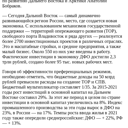
по развитию Дальнего Востока и Арктики Анатолий
Бобраков.
— Сегодня Дальний Восток — самый динамично
развивающийся регион России, место, где создается новая
экономика. С использованием механизмов государственной
поддержки — территорий опережающего развития (ТОР),
свободного порта Владивосток и ряда других — реализуется
более 2700 инвестиционных проектов в различных отраслях.
Это и масштабные стройки, и средние предприятия, а также
малый бизнес. Около 550 из них уже введены в работу.
Фактические инвестиции в экономику ДФО достигли 2,3
трлн рублей, создано более 95 тыс. новых рабочих мест.
Говоря об эффективности преференциальных режимов,
необходимо отметить, что бюджетные доходы на 50 млрд
рублей превысили расходы на создание ТОР и СПВ.
Бюджетный мультипликатор составляет 1/35. За 2015-2021
годы рост инвестиций в основной капитал на Дальнем
Востоке составил 29%. За этот же период в целом по стране
инвестиции в основной капитал увеличились на 8%. Индекс
промышленного производства за эти годы вырос в ДФО на
23%, в России — на 17%. Темпы роста ввода жилья в 2021
году также опередили среднероссийские: ДФО — + 22%, РФ
— + 13%.