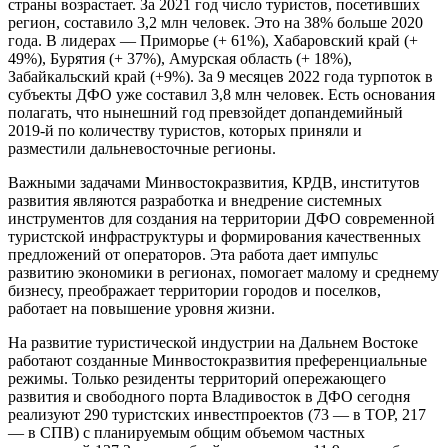
страны возрастает. За 2021 год число туристов, посетивших
регион, составило 3,2 млн человек. Это на 38% больше 2020
года. В лидерах — Приморье (+ 61%), Хабаровский край (+
49%), Бурятия (+ 37%), Амурская область (+ 18%),
Забайкальский край (+9%). За 9 месяцев 2022 года турпоток в
субъекты ДФО уже составил 3,8 млн человек. Есть основания
полагать, что нынешний год превзойдет допандемийный
2019-й по количеству туристов, которых приняли и
разместили дальневосточные регионы.
Важными задачами Минвостокразвития, КРДВ, институтов
развития являются разработка и внедрение системных
инструментов для создания на территории ДФО современной
туристской инфраструктуры и формирования качественных
предложений от операторов. Эта работа дает импульс
развитию экономики в регионах, помогает малому и среднему
бизнесу, преображает территории городов и поселков,
работает на повышение уровня жизни.
На развитие туристической индустрии на Дальнем Востоке
работают созданные Минвостокразвития преференциальные
режимы. Только резиденты территорий опережающего
развития и свободного порта Владивосток в ДФО сегодня
реализуют 290 туристских инвестпроектов (73 — в ТОР, 217
— в СПВ) с планируемым общим объемом частных