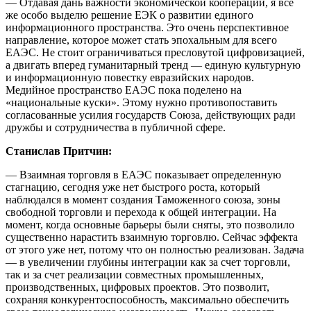
— Отдавая дань важности экономической кооперации, я все
же особо выделю решение ЕЭК о развитии единого
информационного пространства. Это очень перспективное
направление, которое может стать эпохальным для всего
ЕАЭС. Не стоит ограничиваться пресловутой цифровизацией,
а двигать вперед гуманитарный тренд — единую культурную
и информационную повестку евразийских народов.
Медийное пространство ЕАЭС пока поделено на
«национальные куски». Этому нужно противопоставить
согласованные усилия государств Союза, действующих ради
дружбы и сотрудничества в публичной сфере.
Станислав Притчин:
— Взаимная торговля в ЕАЭС показывает определенную
стагнацию, сегодня уже нет быстрого роста, который
наблюдался в момент создания Таможенного союза, зоны
свободной торговли и перехода к общей интеграции. На
момент, когда основные барьеры были сняты, это позволило
существенно нарастить взаимную торговлю. Сейчас эффекта
от этого уже нет, потому что он полностью реализован. Задача
— в увеличении глубины интеграции как за счет торговли,
так и за счет реализации совместных промышленных,
производственных, цифровых проектов. Это позволит,
сохраняя конкурентоспособность, максимально обеспечить