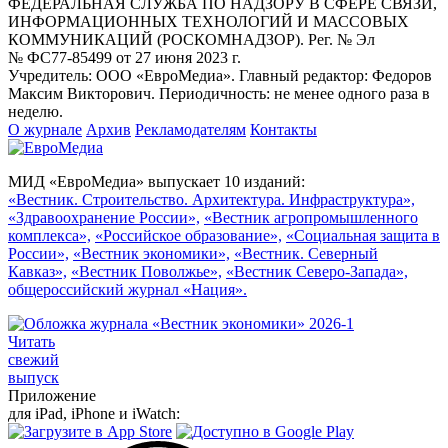
ФЕДЕРАЛЬНАЯ СЛУЖБА ПО НАДЗОРУ В СФЕРЕ СВЯЗИ,
ИНФОРМАЦИОННЫХ ТЕХНОЛОГИЙ И МАССОВЫХ
КОММУНИКАЦИЙ (РОСКОМНАДЗОР). Рег. № Эл
№ ФС77-85499 от 27 июня 2023 г.
Учредитель: ООО «ЕвроМедиа». Главный редактор: Федоров
Максим Викторович. Периодичность: не менее одного раза в
неделю.
О журнале
Архив
Рекламодателям
Контакты
МИД «ЕвроМедиа» выпускает 10 изданий:
«Вестник. Строительство. Архитектура. Инфраструктура»,
«Здравоохранение России»,
«Вестник агропромышленного
комплекса»,
«Российское образование»,
«Социальная защита в
России»,
«Вестник экономики»,
«Вестник. Северный
Кавказ»,
«Вестник Поволжье»,
«Вестник Северо-Запада»,
общероссийский журнал «Нация».
Читать
свежий
выпуск
Приложение
для iPad, iPhone и iWatch: