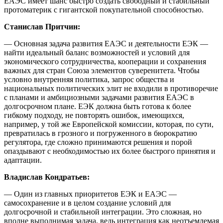
ЕАЭС имеет шанс быстро создать свободный и стабильный
протоматерик с гигантской покупательной способностью.
Станислав Притчин:
— Основная задача развития ЕАЭС и деятельности ЕЭК —
найти идеальный баланс возможностей и условий для
экономического сотрудничества, кооперации и сохранения
важных для стран Союза элементов суверенитета. Чтобы
условно внутренняя политика, запрос общества и
национальных политических элит не входили в противоречие
с планами и амбициозными задачами развития ЕАЭС в
долгосрочном плане. ЕЭК должна быть готова к более
гибкому подходу, не повторять ошибок, имеющихся,
например, у той же Европейской комиссии, которая, по сути,
превратилась в грозного и погруженного в бюрократию
регулятора, где сложно принимаются решения и порой
опаздывают с необходимостью их более быстрого принятия и
адаптации.
Владислав Кондратьев:
— Один из главных приоритетов ЕЭК и ЕАЭС —
самосохранение и в целом создание условий для
долгосрочной и стабильной интеграции. Это сложная, но
вполне выполнимая задача, ведь интеграция как неотъемлемая