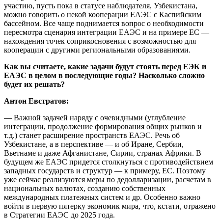
участию, пусть пока в статусе наблюдателя, Узбекистана,
можно говорить о некой кооперации ЕАЭС с Каспийским
бассейном. Все чаще поднимается вопрос о необходимости
пересмотра сценария интеграции ЕАЭС и на примере ЕС —
нахождения точек соприкосновения с возможностью для
кооперации с другими региональными образованиями.
Как вы считаете, какие задачи будут стоять перед ЕЭК и
ЕАЭС в целом в последующие годы? Насколько сложно
будет их решать?
Антон Евстратов:
— Важной задачей наряду с очевидными (углубление
интеграции, продолжение формирования общих рынков и
т.д.) станет расширение пространств ЕАЭС. Речь об
Узбекистане, а в перспективе — и об Иране, Сербии,
Вьетнаме и даже Афганистане, Сирии, странах Африки. В
будущем же ЕАЭС придется столкнуться с противодействием
западных государств и структур — к примеру, ЕС. Поэтому
уже сейчас реализуются меры по дедолларизации, расчетам в
национальных валютах, созданию собственных
международных платежных систем и др. Особенно важно
войти в первую пятерку экономик мира, что, кстати, отражено
в Стратегии ЕАЭС до 2025 года.