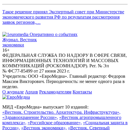
Такое решение принял Экспертный совет при Министерстве
экономического развития РФ по результатам рассмотрения
заявок регионов,…
Журнал.
Вестник
экономики
16+
ФЕДЕРАЛЬНАЯ СЛУЖБА ПО НАДЗОРУ В СФЕРЕ СВЯЗИ,
ИНФОРМАЦИОННЫХ ТЕХНОЛОГИЙ И МАССОВЫХ
КОММУНИКАЦИЙ (РОСКОМНАДЗОР). Рег. № Эл
№ ФС77-85499 от 27 июня 2023 г.
Учредитель: ООО «ЕвроМедиа». Главный редактор: Федоров
Максим Викторович. Периодичность: не менее одного раза в
неделю.
О журнале
Архив
Рекламодателям
Контакты
МИД «ЕвроМедиа» выпускает 10 изданий:
«Вестник. Строительство. Архитектура. Инфраструктура»,
«Здравоохранение России»,
«Вестник агропромышленного
комплекса»,
«Российское образование»,
«Социальная защита в
России»,
«Вестник экономики»,
«Вестник. Северный