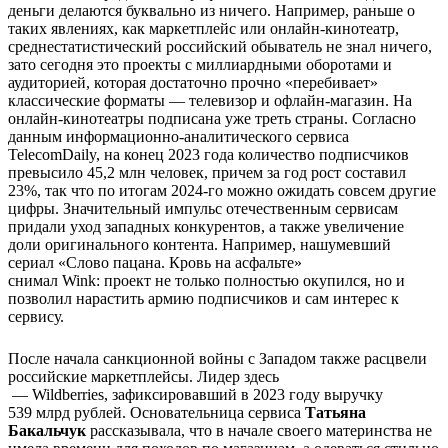
деньги делаются буквально из ничего. Например, раньше о
таких явлениях, как маркетплейс или онлайн-кинотеатр,
среднестатистический российский обыватель не знал ничего,
зато сегодня это проекты с миллиардными оборотами и
аудиторией, которая достаточно прочно «перебивает»
классические форматы — телевизор и офлайн-магазин. На
онлайн-кинотеатры подписана уже треть страны. Согласно
данным информационно-аналитического сервиса
TelecomDaily, на конец 2023 года количество подписчиков
превысило 45,2 млн человек, причем за год рост составил
23%, так что по итогам 2024-го можно ожидать совсем другие
цифры. Значительный импульс отечественным сервисам
придали уход западных конкурентов, а также увеличение
доли оригинального контента. Например, нашумевший
сериал «Слово пацана. Кровь на асфальте»
снимал Wink: проект не только полностью окупился, но и
позволил нарастить армию подписчиков и сам интерес к
сервису.
После начала санкционной войны с Западом также расцвели
российские маркетплейсы. Лидер здесь
— Wildberries, зафиксировавший в 2023 году выручку
539 млрд рублей. Основательница сервиса
Татьяна
Бакальчук
рассказывала, что в начале своего материнства не