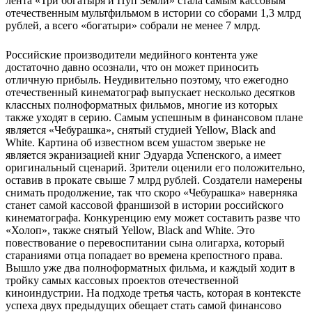
лента «Три богатыря и Пуп Земли» стала самым кассовым
отечественным мультфильмом в истории со сборами 1,3 млрд
рублей, а всего «богатыри» собрали не менее 7 млрд.
Российские производители медийного контента уже
достаточно давно осознали, что он может приносить
отличную прибыль. Неудивительно поэтому, что ежегодно
отечественный кинематограф выпускает несколько десятков
классных полноформатных фильмов, многие из которых
также уходят в серию. Самым успешным в финансовом плане
является «Чебурашка», снятый студией Yellow, Black and
White. Картина об известном всем ушастом зверьке не
является экранизацией книг Эдуарда Успенского, а имеет
оригинальный сценарий. Зрители оценили его положительно,
оставив в прокате свыше 7 млрд рублей. Создатели намерены
снимать продолжение, так что скоро «Чебурашка» наверняка
станет самой кассовой франшизой в истории российского
кинематографа. Конкуренцию ему может составить разве что
«Холоп», также снятый Yellow, Black and White. Это
повествование о перевоспитании сына олигарха, который
стараниями отца попадает во времена крепостного права.
Вышло уже два полноформатных фильма, и каждый ходит в
тройку самых кассовых проектов отечественной
киноиндустрии. На подходе третья часть, которая в контексте
успеха двух предыдущих обещает стать самой финансово