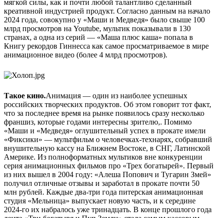
мягкой силы, как и почти любой талантливо сделанный
креативной индустрией продукт. Согласно данным на начало
2024 года, совокупно у «Маши и Медведя» было свыше 100
млрд просмотров на Youtube, мультик показывали в 130
странах, а одна из серий — «Маша плюс каша» попала в
Книгу рекордов Гиннесса как самое просматриваемое в мире
анимационное видео (более 4 млрд просмотров).
Такое кино.
Анимация — один из наиболее успешных
российских творческих продуктов. Об этом говорит тот факт,
что за последнее время на рынке появилось сразу несколько
франшиз, которые годами интересны зрителю,. Помимо
«Маши и «Медведя» оглушительный успех в прокате имели
«Фиксики» — мультфильм о человечках-технарях, собравший
внушительную кассу на Ближнем Востоке, в СНГ, Латинской
Америке. Из полноформатных мультиков вне конкуренции
серия анимационных фильмов про «Трех богатырей». Первый
из них вышел в 2004 году: «Алеша Попович и Тугарин Змей»
получил отличные отзывы и заработал в прокате почти 50
млн рублей. Каждые два-три года питерская анимационная
студия «Мельница» выпускает новую часть, и к середине
2024-го их набралось уже тринадцать. В конце прошлого года