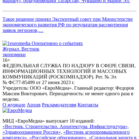
маршрут, объединяющий Татарстан, Чувашию и Марий Эл.
Такое решение принял Экспертный совет при Министерстве
экономического развития РФ по результатам рассмотрения
заявок регионов,…
Журнал.
Вестник
экономики
16+
ФЕДЕРАЛЬНАЯ СЛУЖБА ПО НАДЗОРУ В СФЕРЕ СВЯЗИ,
ИНФОРМАЦИОННЫХ ТЕХНОЛОГИЙ И МАССОВЫХ
КОММУНИКАЦИЙ (РОСКОМНАДЗОР). Рег. № Эл
№ ФС77-85499 от 27 июня 2023 г.
Учредитель: ООО «ЕвроМедиа». Главный редактор: Федоров
Максим Викторович. Периодичность: не менее одного раза в
неделю.
О журнале
Архив
Рекламодателям
Контакты
МИД «ЕвроМедиа» выпускает 10 изданий:
«Вестник. Строительство. Архитектура. Инфраструктура»,
«Здравоохранение России»,
«Вестник агропромышленного
комплекса»,
«Российское образование»,
«Социальная защита в