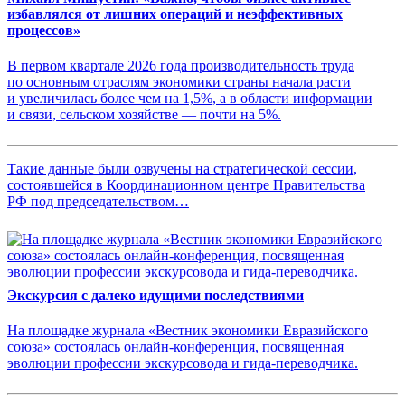
избавлялся от лишних операций и неэффективных
процессов»
В первом квартале 2026 года производительность труда
по основным отраслям экономики страны начала расти
и увеличилась более чем на 1,5%, а в области информации
и связи, сельском хозяйстве — почти на 5%.
Такие данные были озвучены на стратегической сессии,
состоявшейся в Координационном центре Правительства
РФ под председательством…
Экскурсия с далеко идущими последствиями
На площадке журнала «Вестник экономики Евразийского
союза» состоялась онлайн-конференция, посвященная
эволюции профессии экскурсовода и гида-переводчика.