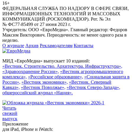
16+
ФЕДЕРАЛЬНАЯ СЛУЖБА ПО НАДЗОРУ В СФЕРЕ СВЯЗИ,
ИНФОРМАЦИОННЫХ ТЕХНОЛОГИЙ И МАССОВЫХ
КОММУНИКАЦИЙ (РОСКОМНАДЗОР). Рег. № Эл
№ ФС77-85499 от 27 июня 2023 г.
Учредитель: ООО «ЕвроМедиа». Главный редактор: Федоров
Максим Викторович. Периодичность: не менее одного раза в
неделю.
О журнале
Архив
Рекламодателям
Контакты
МИД «ЕвроМедиа» выпускает 10 изданий:
«Вестник. Строительство. Архитектура. Инфраструктура»,
«Здравоохранение России»,
«Вестник агропромышленного
комплекса»,
«Российское образование»,
«Социальная защита в
России»,
«Вестник экономики»,
«Вестник. Северный
Кавказ»,
«Вестник Поволжье»,
«Вестник Северо-Запада»,
общероссийский журнал «Нация».
Читать
свежий
выпуск
Приложение
для iPad, iPhone и iWatch: