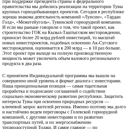
При поддержке президента страны и федерального
правительства мы добились реализации на территории Тувы
крупных горнодобывающих проектов. Сегодня в республике
хороша знакома деятельность компаний «Лунсин», «Тардан
Голд», «Межегейуголь», Тувинской горнорудной компании.
И если мы раньше говорили о том, что такой проект, как
строительство ГОК на Кызыл-Таштыгском месторождении,
приносит более 20 млрд рублей инвестиций, то масштаб
новых инвестпроектов, подобных освоению Ак-Сугского
месторождения, оценивается в 200 млрд — в 10 раз больше.
Этот проект при выходе на полную производственную
мощность может увеличить объем валового регионального
продукта в два раза.
С принятием Индивидуальной программы мы вышли на
совершенно иной уровень и формат диалога с инвесторами.
Наша принципиальная позиция — самая тщательная
проработка и подписание соглашений о содействии
социально-экономическому развитию республики. Защитить
интересы Тувы при освоении природных ресурсов —
ключевой запрос жителей региона. Именно поэтому мы долго
и настойчиво ведем переговоры с Голевской горнорудной
компанией, с другими инвесторами и по развитию
транспортных путей, и по энергоснабжению
труднодоступной Тоджи. И самое главное — по