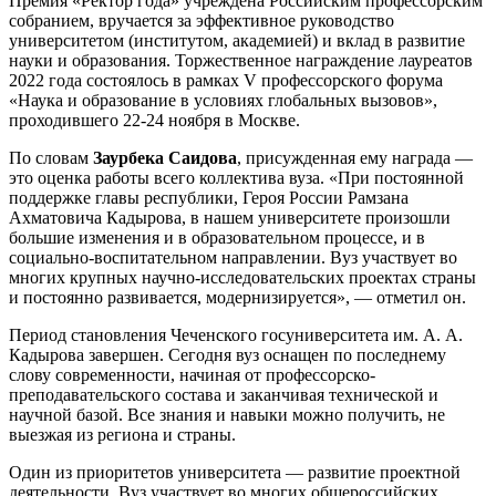
Премия «Ректор года» учреждена Российским профессорским
собранием, вручается за эффективное руководство
университетом (институтом, академией) и вклад в развитие
науки и образования. Торжественное награждение лауреатов
2022 года состоялось в рамках V профессорского форума
«Наука и образование в условиях глобальных вызовов»,
проходившего 22-24 ноября в Москве.
По словам
Заурбека Саидова
, присужденная ему награда —
это оценка работы всего коллектива вуза. «При постоянной
поддержке главы республики, Героя России Рамзана
Ахматовича Кадырова, в нашем университете произошли
большие изменения и в образовательном процессе, и в
социально-воспитательном направлении. Вуз участвует во
многих крупных научно-исследовательских проектах страны
и постоянно развивается, модернизируется», — отметил он.
Период становления Чеченского госуниверситета им. А. А.
Кадырова завершен. Сегодня вуз оснащен по последнему
слову современности, начиная от профессорско-
преподавательского состава и заканчивая технической и
научной базой. Все знания и навыки можно получить, не
выезжая из региона и страны.
Один из приоритетов университета — развитие проектной
деятельности. Вуз участвует во многих общероссийских