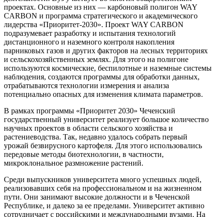
проектах. Основные из них — карбоновый полигон WAY
CARBON и программа стратегического и академического
лидерства «Приоритет-2030». Проект WAY CARBON
подразумевает разработку и испытания технологий
дистанционного и наземного контроля накопления
парниковых газов и других факторов на лесных территориях
и сельскохозяйственных землях. Для этого на полигоне
используются космические, беспилотные и наземные системы
наблюдения, создаются программы для обработки данных,
отрабатываются технологии измерения и анализа
потенциально опасных для изменения климата параметров.
В рамках программы «Приоритет 2030» Чеченский
государственный университет реализует большое количество
научных проектов в области сельского хозяйства и
растениеводства. Так, недавно удалось собрать первый
урожай безвирусного картофеля. Для этого использовались
передовые методы биотехнологии, в частности,
микроклональное размножение растений.
Среди выпускников университета много успешных людей,
реализовавших себя на профессиональном и на жизненном
пути. Они занимают высокие должности и в Чеченской
Республике, и далеко за ее пределами. Университет активно
сотрудничает с российскими и международными вузами. На