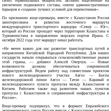
своих терминальных мощностей, активно нацеленные на
увеличение подвижного состава, снятие административных
барьеров и создание лучших условий для перевозчиков».
По признанию вице-премьера, вместе с Казахстаном Россия
заинтересована в развитии восточного маршрута
международного транспортного коридора «Север — Юг»,
который из России проходит через территорию Казахстана и
Туркменистана в направлении морских портов Ирана. С
октября 2022 года этот маршрут начал работать.
«Не менее важно для нас развитие транспортных путей в
направлении Китайской Народной Республики. Для наших
государств начали открываться сельскохозяйственные рынки
этой страны, — добавил Алексей Оверчук. — Новые
возможности должны обеспечиваться современной
инфраструктурой. Ведем работу над совместным проектом
нового железнодорожного участка Аягоз — Бахты
железнодорожной линии Аягоз — Тачэн — Карамай и
железнодорожного пункта пропуска между Казахстаном и
Китаем. Работаем также над развитием наших пунктов
пропуска с Казахстаном и сопряженной инфраструктуры в
России».
Вице-премьер подчеркнул, что в формате Евразийского
экономического союза Россия вместе с Казахстаном работает