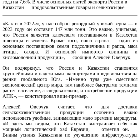
года на 7,6%. В числе основных статей экспорта России в
Казахстан — продовольственные товары и сельхозсырье.
«Как и в 2022-м, у нас собран рекордный урожай зерна — в
2023 году он составит 147 млн тонн. Это важно, учитывая,
что Россия является ключевым поставщиком в Казахстан
пшеницы и ячменя. Кроме того, наша страна — один из
основных поставщиков семян подсолнечника и рапса, мяса
птицы, сахара. И основной импортер свинины и
кисломолочной продукции», — сообщил Алексей Оверчук.
Он подчеркнул, что Россия и Казахстан становятся
крупнейшими и надежными экспортерами продовольствия на
рынки глобального Юга. «Именно туда уже сместился
экономический центр мира, там наиболее быстрыми темпами
растет население, а следовательно, и потребление продукции
АПК», — констатировал вице-премьер.
Алексей Оверчук считает, что для доставки
сельскохозяйственной продукции особенно важно
использовать удобные, занимающие мало времени маршруты.
«И здесь мы видим, что Казахстан выстраивает себя как
мощный логистический хаб Евразии, — отметил он. —
Видим усилия Казахстана по улучшению инфраструктуры