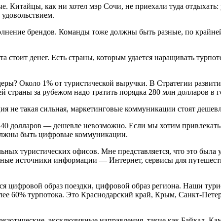
ые. Китайцы, как ни хотел мэр Сочи, не приехали туда отдыхать:
 удовольствием.
лнение брендов. Команды тоже должны быть разные, по крайней
 стоит денег. Есть страны, которым удается наращивать турпото
деры? Около 1% от туристической выручки. В Стратегии развити
й страны за рубежом надо тратить порядка 280 млн долларов в г
ция не такая сильная, маркетинговые коммуникации стоят дешев
о 40 долларов — дешевле невозможно. Если мы хотим привлекат
должны быть цифровые коммуникации.
ных туристических офисов. Мне представляется, что это была у
овные источники информации — Интернет, сервисы для путешест
я цифровой образ поездки, цифровой образ региона. Наши турист
ее 60% турпотока. Это Краснодарский край, Крым, Санкт-Петерб
кзотические, эксклюзивные направления, такие как Байкал, Кам