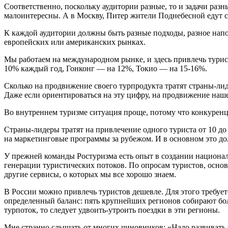
Соответственно, поскольку аудитории разные, то и задачи разн
малоинтересны. А в Москву, Питер жители Поднебесной едут с
К каждой аудитории должны быть разные подходы, разное напо
европейских или американских рынках.
Мы работаем на международном рынке, и здесь привлечь туриста
10% каждый год, Гонконг — на 12%, Токио — на 15-16%.
Сколько на продвижение своего турпродукта тратят страны-ли
Даже если ориентироваться на эту цифру, на продвижение наше
Во внутреннем туризме ситуация проще, потому что конкурен
Страны-лидеры тратят на привлечение одного туриста от 10 д
на маркетинговые программы за рубежом. И в основном это 
У прежней команды Ростуризма есть опыт в создании националь
генерации туристических потоков. По опросам туристов, осн
другие сервисы, о которых мы все хорошо знаем.
В России можно привлечь туристов дешевле. Для этого требуетс
определенный баланс: пять крупнейших регионов собирают бол
турпоток, то следует удвоить-утроить поездки в эти регионы.
Мне странно слышать от многих чиновников: «Надо развивать э