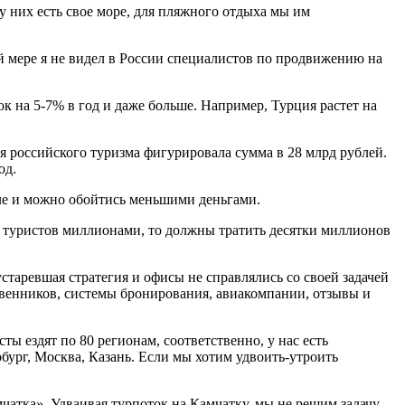
 у них есть свое море, для пляжного отдыха мы им
 мере я не видел в России специалистов по продвижению на
к на 5-7% в год и даже больше. Например, Турция растет на
я российского туризма фигурировала сумма в 28 млрд рублей.
од.
ле и можно обойтись меньшими деньгами.
ь туристов миллионами, то должны тратить десятки миллионов
старевшая стратегия и офисы не справлялись со своей задачей
венников, системы бронирования, авиакомпании, отзывы и
ы ездят по 80 регионам, соответственно, у нас есть
ург, Москва, Казань. Если мы хотим удвоить-утроить
чатка». Удваивая турпоток на Камчатку, мы не решим задачу