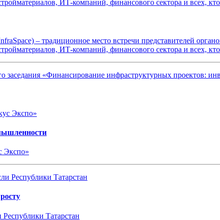
raSpace) – традиционное место встречи представителей органов
ройматериалов, ИТ-компаний, финансового сектора и всех, кто 
о заседания «Финансирование инфраструктурных проектов: ин
омышленности
с Экспо»
 росту
и Республики Татарстан