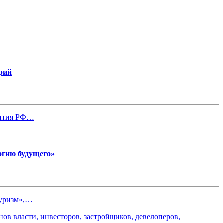
рий
вития РФ…
огию будущего»
туризм»,…