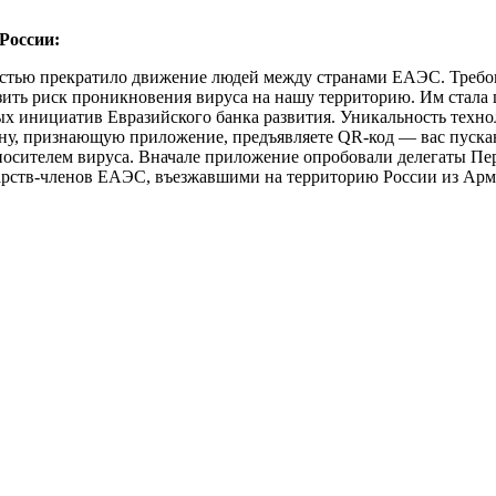
России:
тью прекратило движение людей между странами ЕАЭС. Требова
низить риск проникновения вируса на нашу территорию. Им ста
 инициатив Евразийского банка развития. Уникальность технол
ну, признающую приложение, предъявляете QR-код — вас пускаю
носителем вируса. Вначале приложение опробовали делегаты Перв
дарств-членов ЕАЭС, въезжавшими на территорию России из Арм