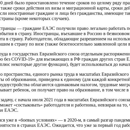
0 дней было приостановлено течение сроков по целому ряду пра
а также сроки действия их визы и миграционной карты, сроки д
, если иностранные граждане и лица без гражданства, имеющие та
страны (кроме некоторых случаев).
странцы — граждане ЕАЭС получили право легально работать по
ытия в страну. Иностранцы, въехавшие в Россию в безвизовом п
та в страну. Работодатели, обладающие разрешением на использ
шим в страну по визе (также безотносительно заявленной цели в
руда в государствах Евразийского союза отдельным распоряжени
ю без COVID-19» для въезжающих в РФ граждан других стран Е
(плюс некоторые другие функции), будет использоваться до начал
о пространства, единого рынка труда в масштабах Евразийского 
ы об образовании, приведена к единому (для каждой конкретной
рудоустройства облагаются одинаковым налогом, трудовые мигр
бывает ребенок, он получает право на образование, в том числе
у задачу, с начала июля 2021 года в масштабах Евразийского со
жет «состыковать» работодателя и работника, невзирая на то, ч
ран ЕАЭС.
вался уже в «боевых условиях» — в 2020-м, в самый разгар панд
тости в странах ЕАЭС. Ожидается, что уже за первый год рабо