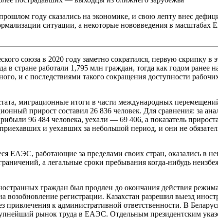
прошлом году сказались на экономике, и свою лепту внес дефи
нормализации ситуации, а некоторые нововведения в масштабах
кого союза в 2020 году заметно сократился, первую скрипку в э
 в стране работали 1,795 млн граждан, тогда как годом ранее на
ного, и с последствиями такого сокращения доступности рабочих 
стата, миграционные итоги в части международных перемещений 
ионный прирост составил 26 836 человек. Для сравнения: за ана
были 96 484 человека, уехали — 69 406, а показатель прироста
приехавших и уехавших за небольшой период, и они не обязател
ся ЕАЭС, работающие за пределами своих стран, оказались в неп
ограничений, а легальные сроки пребывания когда-нибудь неизб
ностранных граждан был продлен до окончания действия режим
на возобновление регистрации. Казахстан разрешил выезд иностр
ез привлечения к административной ответственности. В Беларус
рупнейший рынок труда в ЕАЭС. Отдельным президентским указо