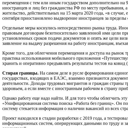
перемещения с тем или иным государством дополнительно на 9
иностранцев и лиц без гражданства РФ по месту пребывания, 
жительство, действительных на 15 марта 2020 года, «в случае
сентября приостановлено выдворение иностранцев за пределы 
Отдельные меры коснулись непосредственно рынка труда. Ино
правовым договорам безотносительно заявленной ими цели приб
установленных сроков подачи документов и опять же цели визи
заявление на выдачу разрешения на работу иностранцам, въехав
Кроме того, для облегчения перемещения и доступа на рынок т
практика использования мобильного приложения «Путешеству
хранить и оперативно предъявлять результаты тестов на ковид 
Стирая границы.
На самом деле в русле формирования единог
государствах, входящих в ЕАЭС, взаимно признаются документ
деятельности. Доходы трудовых мигрантов и граждан страны т
здоровьем, а если вместе с иностранным рабочим в страну при
Однако работу еще надо найти. И для того чтобы облегчить эт
«Унифицированная система поиска «Работа без границ». Он помо
систему стекается информация о наличии вакансий из всех ст
Проект находился в стадии разработки с 2019 года, а тестиро
информационных систем, оперирующих данными по труду и заня