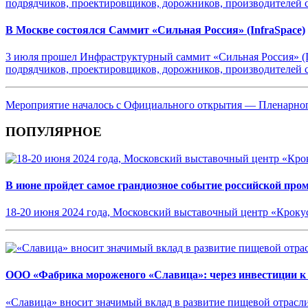
В Москве состоялся Саммит «Сильная Россия» (InfraSpace)
3 июля прошел Инфраструктурный саммит «Сильная Россия» (Inf
подрядчиков, проектировщиков, дорожников, производителей ст
Мероприятие началось с Официального открытия — Пленарног
ПОПУЛЯРНОЕ
В июне пройдет самое грандиозное событие российской пр
18-20 июня 2024 года, Московский выставочный центр «Кроку
ООО «Фабрика мороженого «Славица»: через инвестиции к
«Славица» вносит значимый вклад в развитие пищевой отрасл