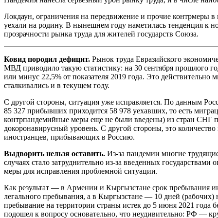
Локдаун, ограничения на передвижение и прочие контрмеры в 
уехали на родину. В нынешнем году наметилась тенденция к 
прозрачности рынка труда для жителей государств Союза.
Ковид породил дефицит.
Рынок труда Евразийского экономичес
МВД приводило такую статистику: на 30 сентября прошлого года
или минус 22,5% от показателя 2019 года. Это действительно м
сталкивались и в текущем году.
С другой стороны, ситуация уже исправляется. По данным Рос
85 327 прибывших приходится 58 978 уехавших, то есть миграц
контрпандемийные меры еще не были введены) из стран СНГ при
докоронавирусный уровень. С другой стороны, это количество 
иностранцев, прибывающих в Россию.
Выдворить нельзя оставить.
Из-за пандемии многие трудящие
случаях стало затруднительно из-за введенных государствами 
меры для исправления проблемной ситуации.
Как результат — в Армении и Кыргызстане срок пребывания и
легального пребывания, а в Кыргызстане — 10 дней (рабочих) 
пребывание на территории страны истек до 5 июня 2021 года б
подошел к вопросу основательно, что неудивительно: РФ — к