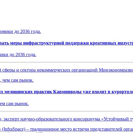
вывать меры инфраструктурной поддержки креативных индуст
ики до 2036 года.
ой сферы и сектора некоммерческих организаций Минэкономраз
ых медицинских практик Кавминводы уже входят в курортол
чем сам рынок.
о, эксперт научно-образовательного консорциума «Устойчивый 