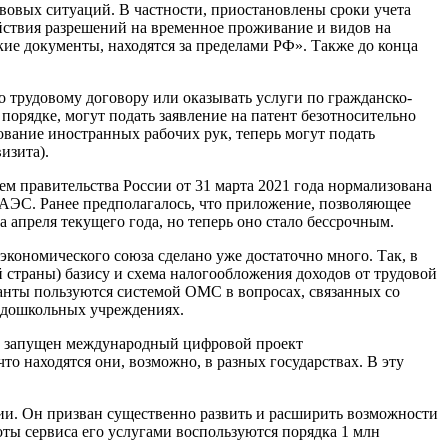
вовых ситуаций. В частности, приостановлены сроки учета
ействия разрешений на временное проживание и видов на
кие документы, находятся за пределами РФ». Также до конца
 трудовому договору или оказывать услуги по гражданско-
орядке, могут подать заявление на патент безотносительно
ование иностранных рабочих рук, теперь могут подать
изита).
ем правительства России от 31 марта 2021 года нормализована
АЭС. Ранее предполагалось, что приложение, позволяющее
а апреля текущего года, но теперь оно стало бессрочным.
экономического союза сделано уже достаточно много. Так, в
 страны) базису и схема налогообложения доходов от трудовой
анты пользуются системой ОМС в вопросах, связанных со
 в дошкольных учреждениях.
юза запущен международный цифровой проект
то находятся они, возможно, в разных государствах. В эту
емии. Он призван существенно развить и расширить возможности
ты сервиса его услугами воспользуются порядка 1 млн