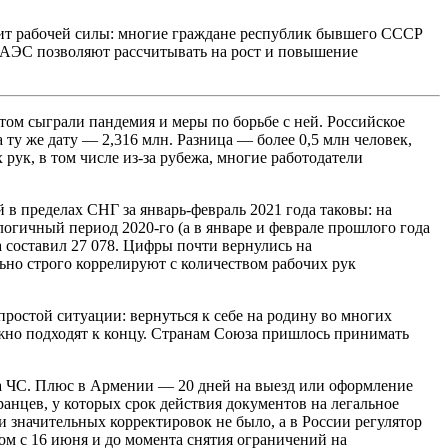
цит рабочей силы: многие граждане республик бывшего СССР
 ЕАЭС позволяют рассчитывать на рост и повышение
том сыграли пандемия и меры по борьбе с ней. Российское
 ту же дату — 2,316 млн. Разница — более 0,5 млн человек,
рук, в том числе из-за рубежа, многие работодатели
в пределах СНГ за январь-февраль 2021 года таковы: на
логичный период 2020-го (а в январе и феврале прошлого года
 составил 27 078. Цифры почти вернулись на
ьно строго коррелируют с количеством рабочих рук
ростой ситуации: вернуться к себе на родину во многих
ежно подходят к концу. Странам Союза пришлось принимать
а ЧС. Плюс в Армении — 20 дней на выезд или оформление
анцев, у которых срок действия документов на легальное
и значительных корректировок не было, а в России регулятор
м с 16 июня и до момента снятия ограничений на